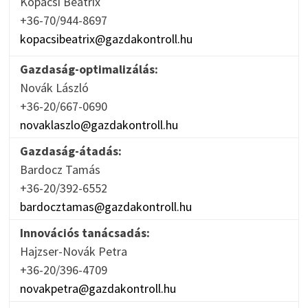
Kopácsi Beatrix
+36-70/944-8697
kopacsibeatrix@gazdakontroll.hu
Gazdaság-optimalizálás:
Novák László
+36-20/667-0690
novaklaszlo@gazdakontroll.hu
Gazdaság-átadás:
Bardocz Tamás
+36-20/392-6552
bardocztamas@gazdakontroll.hu
Innovációs tanácsadás:
Hajzser-Novák Petra
+36-20/396-4709
novakpetra@gazdakontroll.hu