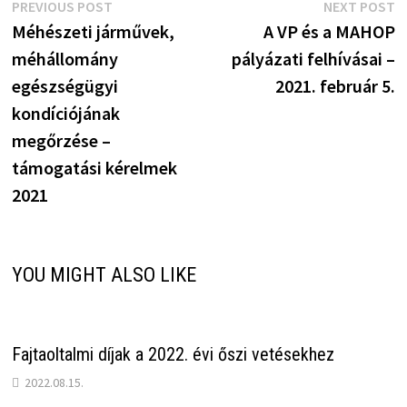
Bejegyzés
Previous
N
PREVIOUS POST
NEXT POST
post:
p
Méhészeti járművek,
A VP és a MAHOP
navigáció
méhállomány
pályázati felhívásai –
egészségügyi
2021. február 5.
kondíciójának
megőrzése –
támogatási kérelmek
2021
YOU MIGHT ALSO LIKE
Fajtaoltalmi díjak a 2022. évi őszi vetésekhez
2022.08.15.