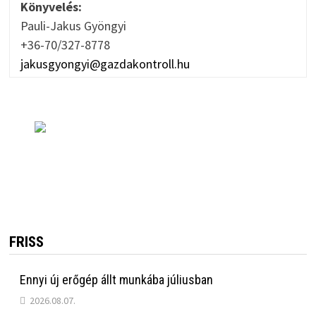
Könyvelés:
Pauli-Jakus Gyöngyi
+36-70/327-8778
jakusgyongyi@gazdakontroll.hu
FRISS
Ennyi új erőgép állt munkába júliusban
2026.08.07.