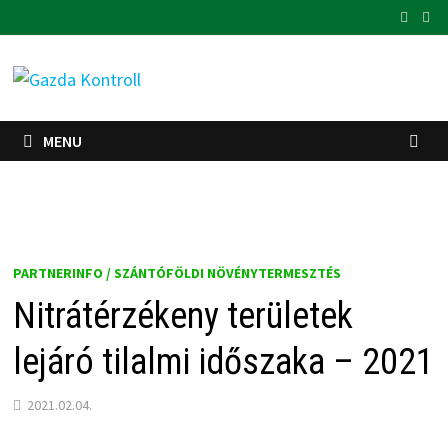
Skip
to
content
MENU
PARTNERINFO / SZÁNTÓFÖLDI NÖVÉNYTERMESZTÉS
Nitrátérzékeny területek
lejáró tilalmi időszaka – 2021
2021.02.04.