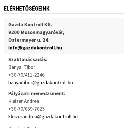
ELÉRHETŐSÉGEINK
Gazda Kontroll Kft.
9200 Mosonmagyaróvár,
Ostermayer u. 24.
info@gazdakontroll.hu
Szaktanácsadás:
Bányai Tibor
+36-70/411-2246
banyaitibor@gazdakontroll.hu
Pályázati menedzsment:
Kleizer Andrea
+36-70/639-7625
kleizerandrea@gazdakontroll.hu