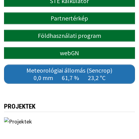
STÉ kalkulátor
Partnertérkép
Földhasználati program
webGN
Meteorológiai állomás (Sencrop)
0,0 mm
61,7 %
23,2 °C
PROJEKTEK