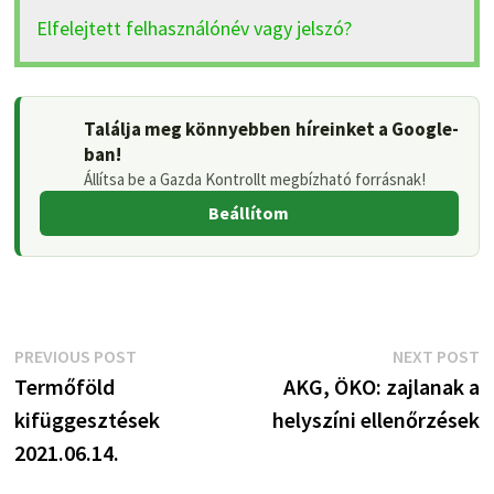
Elfelejtett felhasználónév vagy jelszó?
Találja meg könnyebben híreinket a Google-
ban!
Állítsa be a Gazda Kontrollt megbízható forrásnak!
Beállítom
Bejegyzés
Previous
N
PREVIOUS POST
NEXT POST
post:
p
Termőföld
AKG, ÖKO: zajlanak a
navigáció
kifüggesztések
helyszíni ellenőrzések
2021.06.14.