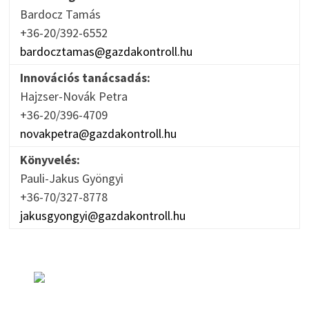
Bardocz Tamás
+36-20/392-6552
bardocztamas@gazdakontroll.hu
Innovációs tanácsadás:
Hajzser-Novák Petra
+36-20/396-4709
novakpetra@gazdakontroll.hu
Könyvelés:
Pauli-Jakus Gyöngyi
+36-70/327-8778
jakusgyongyi@gazdakontroll.hu