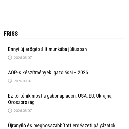
FRISS
Ennyi új erőgép állt munkába júliusban
2026.08.07.
AÖP-s készítmények igazolásai – 2026
2026.08.07.
Ez történik most a gabonapiacon: USA, EU, Ukrajna,
Oroszország
2026.08.07.
Újranyíló és meghosszabbított erdészeti pályázatok