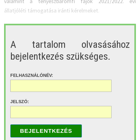
valamint a tenyészbaromfi fajok 2021/2022. évi
állatjóléti támogatása iránti kérelmeket.
A tartalom olvasásához
bejelentkezés szükséges.
FELHASZNÁLÓNÉV:
JELSZÓ:
BEJELENTKEZÉS