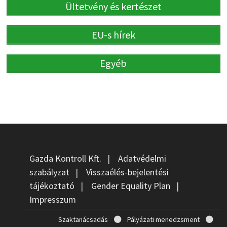
Ültetvény és kertészet
EU-s hírek
Egyéb
Gazda Kontroll Kft.
|
Adatvédelmi
szabályzat
|
Visszaélés-bejelentési
tájékoztató
|
Gender Equality Plan
|
Impresszum
Szaktanácsadás
Pályázati menedzsment