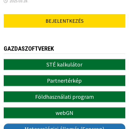
2025.03.28.
BEJELENTKEZÉS
GAZDASZOFTVEREK
STÉ kalkulátor
Partnertérkép
Földhasználati program
webGN
Meteorológiai állomás (Sencrop)