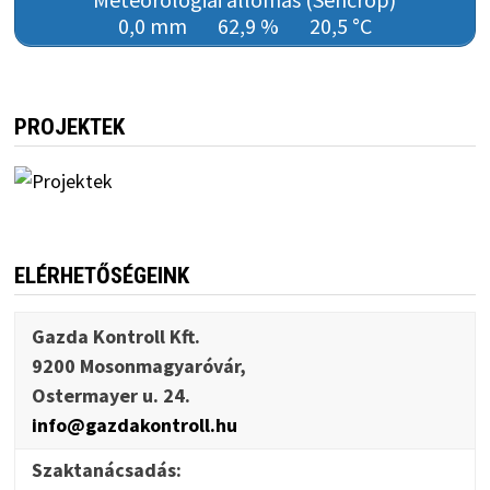
0,0 mm
62,9 %
20,5 °C
PROJEKTEK
ELÉRHETŐSÉGEINK
Gazda Kontroll Kft.
9200 Mosonmagyaróvár,
Ostermayer u. 24.
info@gazdakontroll.hu
Szaktanácsadás: