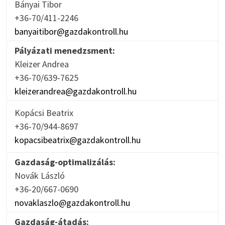
Bányai Tibor
+36-70/411-2246
banyaitibor@gazdakontroll.hu
Pályázati menedzsment:
Kleizer Andrea
+36-70/639-7625
kleizerandrea@gazdakontroll.hu
Kopácsi Beatrix
+36-70/944-8697
kopacsibeatrix@gazdakontroll.hu
Gazdaság-optimalizálás:
Novák László
+36-20/667-0690
novaklaszlo@gazdakontroll.hu
Gazdaság-átadás: