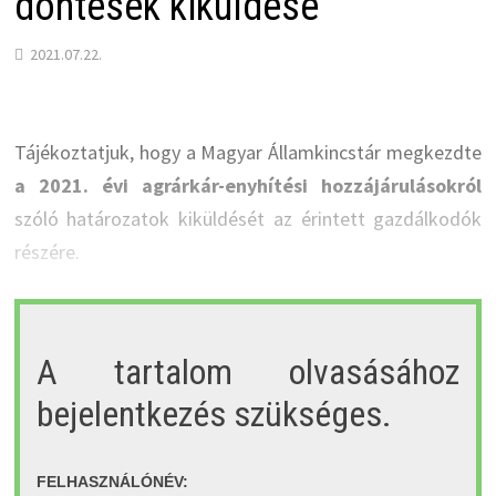
döntések kiküldése
2021.07.22.
Tájékoztatjuk, hogy a Magyar Államkincstár megkezdte
a 2021. évi agrárkár-enyhítési hozzájárulásokról
szóló határozatok kiküldését az érintett gazdálkodók
részére.
A tartalom olvasásához
bejelentkezés szükséges.
FELHASZNÁLÓNÉV: