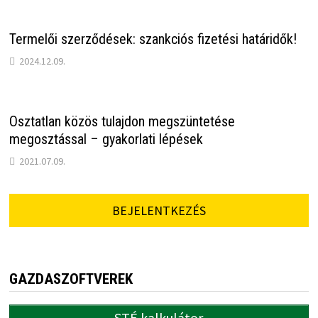
Termelői szerződések: szankciós fizetési határidők!
2024.12.09.
Osztatlan közös tulajdon megszüntetése
megosztással – gyakorlati lépések
2021.07.09.
BEJELENTKEZÉS
GAZDASZOFTVEREK
STÉ kalkulátor