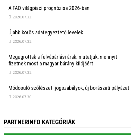
A FAO világpiaci prognózisa 2026-ban
2026.07.31.
Újabb körös adategyeztető levelek
2026.07.31.
Megugrottak a felvásárlási árak: mutatjuk, mennyit
fizetnek most a magyar bárány kilójáért
2026.07.31.
Módosuló szőlészeti jogszabályok, új borászati pályázat
2026.07.30.
PARTNERINFO KATEGÓRIÁK