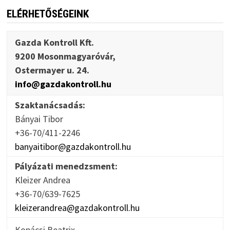
ELÉRHETŐSÉGEINK
Gazda Kontroll Kft.
9200 Mosonmagyaróvár,
Ostermayer u. 24.
info@gazdakontroll.hu
Szaktanácsadás:
Bányai Tibor
+36-70/411-2246
banyaitibor@gazdakontroll.hu
Pályázati menedzsment:
Kleizer Andrea
+36-70/639-7625
kleizerandrea@gazdakontroll.hu
Kopácsi Beatrix