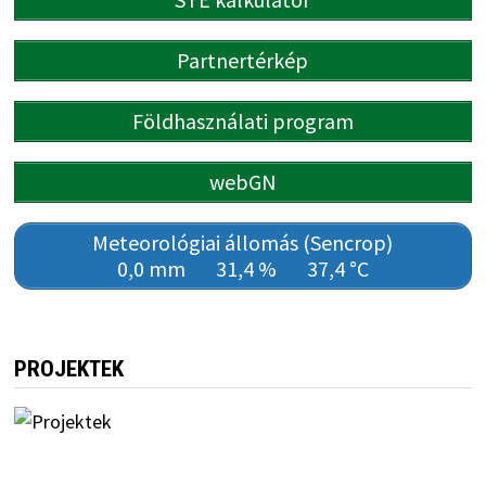
Partnertérkép
Földhasználati program
webGN
Meteorológiai állomás (Sencrop)
0,0 mm
31,4 %
37,4 °C
PROJEKTEK