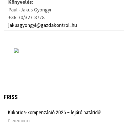
Könyvelés:
Pauli-Jakus Gyöngyi
+36-70/327-8778
jakusgyongyi@gazdakontroll.hu
FRISS
Kukorica-kompenzáció 2026 – lejáró határidő!
2026.08.03.