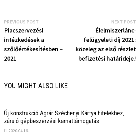
Bejegyzés
Previous
N
PREVIOUS POST
NEXT POST
post:
p
Piacszervezési
Élelmiszerlánc-
navigáció
intézkedések a
felügyeleti díj 2021:
szőlőértékesítésben –
közeleg az első részlet
2021
befizetési határideje!
YOU MIGHT ALSO LIKE
Új konstrukció Agrár Széchenyi Kártya hitelekhez,
záruló gépbeszerzési kamattámogatás
2020.04.16.