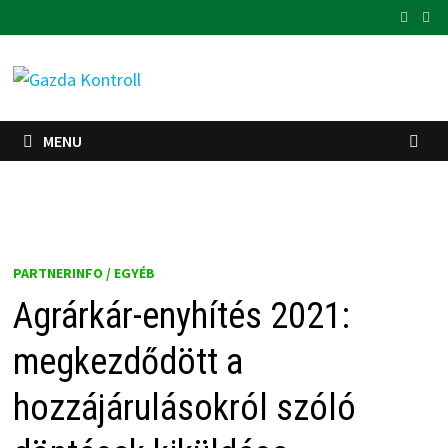
Skip
to
content
MENU
PARTNERINFO / EGYÉB
Agrárkár-enyhítés 2021:
megkezdődött a
hozzájárulásokról szóló