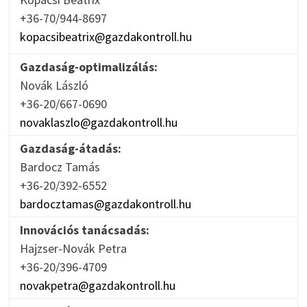
+36-70/944-8697
kopacsibeatrix@gazdakontroll.hu
Gazdaság-optimalizálás:
Novák László
+36-20/667-0690
novaklaszlo@gazdakontroll.hu
Gazdaság-átadás:
Bardocz Tamás
+36-20/392-6552
bardocztamas@gazdakontroll.hu
Innovációs tanácsadás:
Hajzser-Novák Petra
+36-20/396-4709
novakpetra@gazdakontroll.hu