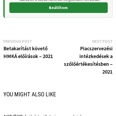
Beállítom
Bejegyzés
Previous
N
PREVIOUS POST
NEXT POST
post:
p
Betakarítást követő
Piacszervezési
navigáció
HMKÁ előírások – 2021
intézkedések a
szőlőértékesítésben –
2021
YOU MIGHT ALSO LIKE