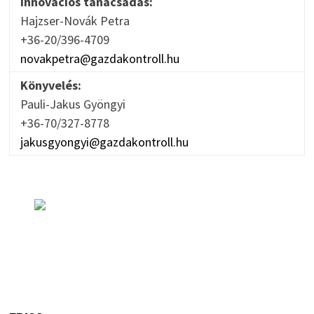
Innovációs tanácsadás:
Hajzser-Novák Petra
+36-20/396-4709
novakpetra@gazdakontroll.hu
Könyvelés:
Pauli-Jakus Gyöngyi
+36-70/327-8778
jakusgyongyi@gazdakontroll.hu