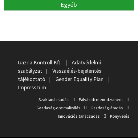
Egyéb
Gazda Kontroll Kft.
|
Adatvédelmi
szabályzat
|
Visszaélés-bejelentési
tájékoztató
|
Gender Equality Plan
|
Impresszum
Szaktanácsadás
Pályázati menedzsment
Gazdaság-optimalizálás
Gazdaság-átadás
Innovációs tanácsadás
Könyvelés