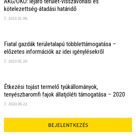
AKG/ÖKO: lejáró terület-visszavonási és
kötelezettség-átadási határidő
2023.01.06.
Fiatal gazdák területalapú többlettámogatása –
előzetes információk az idei igénylésekről
2023.01.20.
Étkezési tojást termelő tyúkállományok,
tenyészbaromfi fajok állatjóléti támogatása – 2020
2020.06.22.
BEJELENTKEZÉS