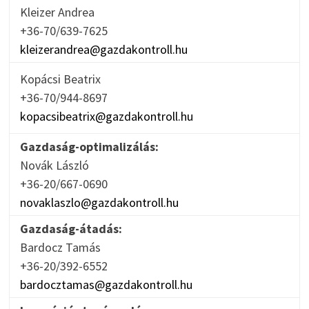
Kleizer Andrea
+36-70/639-7625
kleizerandrea@gazdakontroll.hu
Kopácsi Beatrix
+36-70/944-8697
kopacsibeatrix@gazdakontroll.hu
Gazdaság-optimalizálás:
Novák László
+36-20/667-0690
novaklaszlo@gazdakontroll.hu
Gazdaság-átadás:
Bardocz Tamás
+36-20/392-6552
bardocztamas@gazdakontroll.hu