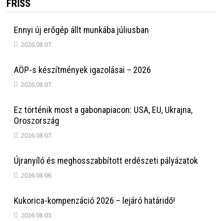
FRISS
Ennyi új erőgép állt munkába júliusban
2026.08.07.
AÖP-s készítmények igazolásai – 2026
2026.08.07.
Ez történik most a gabonapiacon: USA, EU, Ukrajna,
Oroszország
2026.08.07.
Újranyíló és meghosszabbított erdészeti pályázatok
2026.08.06.
Kukorica-kompenzáció 2026 – lejáró határidő!
2026.08.03.