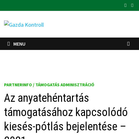
Skip
to
content
MENU
PARTNERINFO / TÁMOGATÁS ADMINISZTRÁCIÓ
Az anyatehéntartás
támogatásához kapcsolódó
kiesés-pótlás bejelentése –