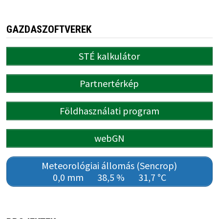
GAZDASZOFTVEREK
STÉ kalkulátor
Partnertérkép
Földhasználati program
webGN
Meteorológiai állomás (Sencrop)
0,0 mm
38,5 %
31,7 °C