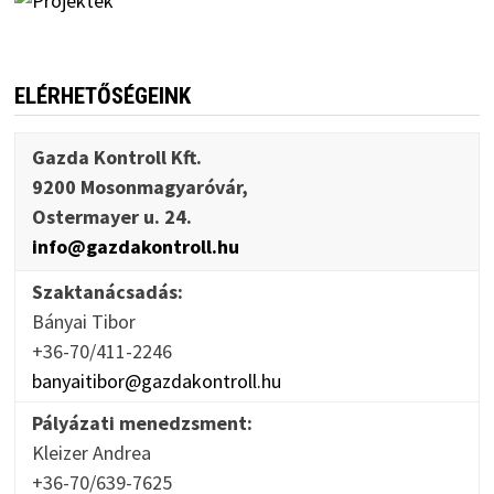
ELÉRHETŐSÉGEINK
Gazda Kontroll Kft.
9200 Mosonmagyaróvár,
Ostermayer u. 24.
info@gazdakontroll.hu
Szaktanácsadás:
Bányai Tibor
+36-70/411-2246
banyaitibor@gazdakontroll.hu
Pályázati menedzsment:
Kleizer Andrea
+36-70/639-7625