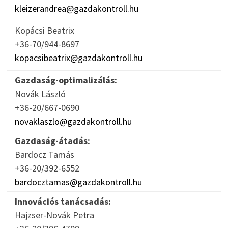
kleizerandrea@gazdakontroll.hu
Kopácsi Beatrix
+36-70/944-8697
kopacsibeatrix@gazdakontroll.hu
Gazdaság-optimalizálás:
Novák László
+36-20/667-0690
novaklaszlo@gazdakontroll.hu
Gazdaság-átadás:
Bardocz Tamás
+36-20/392-6552
bardocztamas@gazdakontroll.hu
Innovációs tanácsadás:
Hajzser-Novák Petra