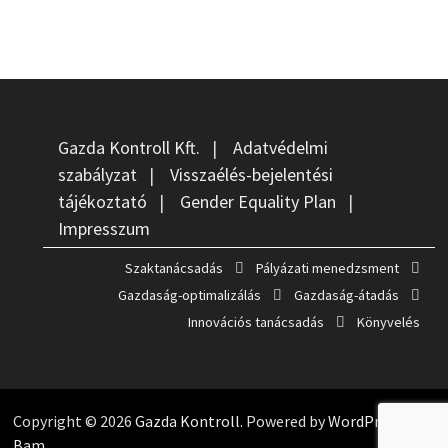
Gazda Kontroll Kft.
|
Adatvédelmi
szabályzat
|
Visszaélés-bejelentési
tájékoztató
|
Gender Equality Plan
|
Impresszum
Szaktanácsadás
Pályázati menedzsment
Gazdaság-optimalizálás
Gazdaság-átadás
Innovációs tanácsadás
Könyvelés
Copyright © 2026
Gazda Kontroll
. Powered by
WordPress
and
Bam
.