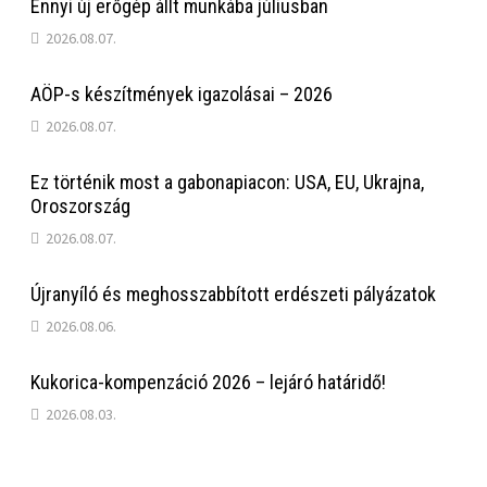
Ennyi új erőgép állt munkába júliusban
2026.08.07.
AÖP-s készítmények igazolásai – 2026
2026.08.07.
Ez történik most a gabonapiacon: USA, EU, Ukrajna,
Oroszország
2026.08.07.
Újranyíló és meghosszabbított erdészeti pályázatok
2026.08.06.
Kukorica-kompenzáció 2026 – lejáró határidő!
2026.08.03.