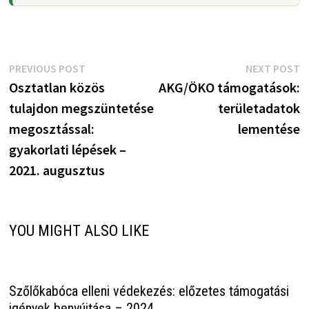
Bejegyzés
Previous
N
PREVIOUS POST
NEXT POST
post:
p
Osztatlan közös
AKG/ÖKO támogatások:
navigáció
tulajdon megszüntetése
területadatok
megosztással:
lementése
gyakorlati lépések –
2021. augusztus
YOU MIGHT ALSO LIKE
Szőlőkabóca elleni védekezés: előzetes támogatási
igények benyújtása – 2024