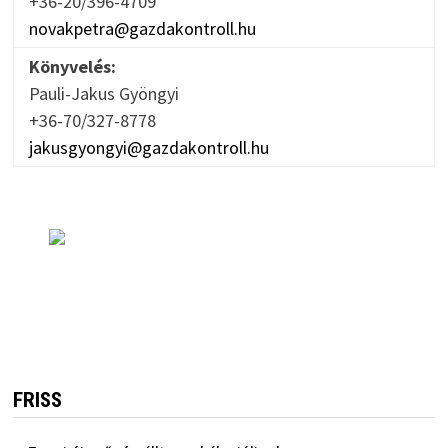
+36-20/396-4709
novakpetra@gazdakontroll.hu
Könyvelés:
Pauli-Jakus Gyöngyi
+36-70/327-8778
jakusgyongyi@gazdakontroll.hu
FRISS