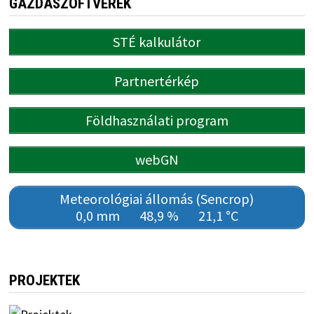
GAZDASZOFTVEREK
STÉ kalkulátor
Partnertérkép
Földhasználati program
webGN
Meteorológiai állomás (Sencrop)
0,0 mm
48,9 %
21,1 °C
PROJEKTEK