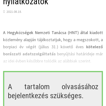
nyilatkozatok
2021.08.18.
A Hegyközségek Nemzeti Tanácsa (HNT) által kiadott
közlemény alapján tájékoztatjuk, hogy a megszokott, a
borpiaci év végét (július 31.) követő éves
kötelező
borászati adatszolgáltatás
benyújtási határideje már
az idei évben későbbre tolódik az alábbiak szerint.
A tartalom olvasásához
bejelentkezés szükséges.