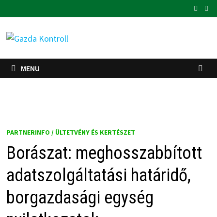
Skip
to
content
MENU
PARTNERINFO / ÜLTETVÉNY ÉS KERTÉSZET
Borászat: meghosszabbított
adatszolgáltatási határidő,
borgazdasági egység