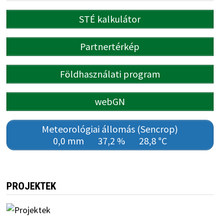
STÉ kalkulátor
Partnertérkép
Földhasználati program
webGN
Meteorológiai állomás (Sencrop)
0,0 mm
37,2 %
28,8 °C
PROJEKTEK