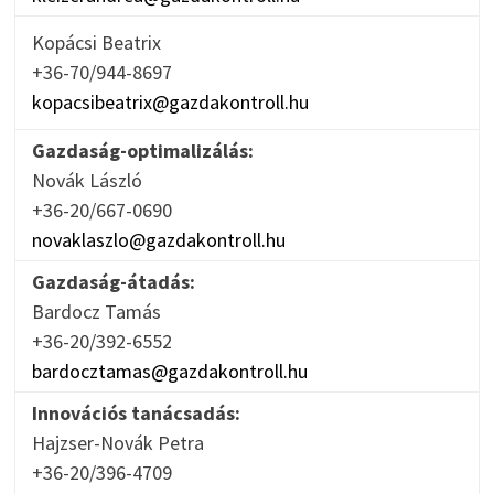
Kopácsi Beatrix
+36-70/944-8697
kopacsibeatrix@gazdakontroll.hu
Gazdaság-optimalizálás:
Novák László
+36-20/667-0690
novaklaszlo@gazdakontroll.hu
Gazdaság-átadás:
Bardocz Tamás
+36-20/392-6552
bardocztamas@gazdakontroll.hu
Innovációs tanácsadás:
Hajzser-Novák Petra
+36-20/396-4709