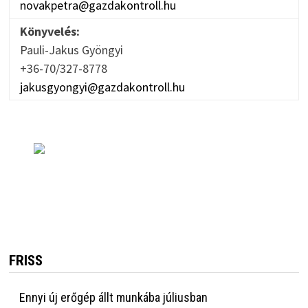
novakpetra@gazdakontroll.hu
Könyvelés:
Pauli-Jakus Gyöngyi
+36-70/327-8778
jakusgyongyi@gazdakontroll.hu
FRISS
Ennyi új erőgép állt munkába júliusban