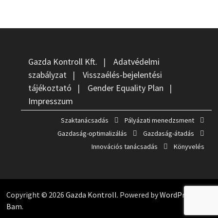
Gazda Kontroll Kft.
|
Adatvédelmi
szabályzat
|
Visszaélés-bejelentési
tájékoztató
|
Gender Equality Plan
|
Impresszum
Szaktanácsadás
Pályázati menedzsment
Gazdaság-optimalizálás
Gazdaság-átadás
Innovációs tanácsadás
Könyvelés
Copyright © 2026
Gazda Kontroll
. Powered by
WordPress
and
Bam
.