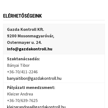
ELÉRHETŐSÉGEINK
Gazda Kontroll Kft.
9200 Mosonmagyaróvár,
Ostermayer u. 24.
info@gazdakontroll.hu
Szaktanácsadás:
Bányai Tibor
+36-70/411-2246
banyaitibor@gazdakontroll.hu
Pályázati menedzsment:
Kleizer Andrea
+36-70/639-7625
kleizerandrea@gazdakontroll.hu