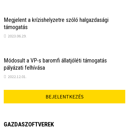
Megjelent a krízishelyzetre szóló halgazdasági
támogatás
2023.06.29.
Módosult a VP-s baromfi állatjóléti támogatás
pályázati felhívása
2022.12.01.
BEJELENTKEZÉS
GAZDASZOFTVEREK