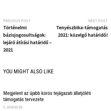
Bejegyzés
Previous
N
PREVIOUS POST
NEXT POST
post:
p
Történelmi
Tenyészbika-támogatás
navigáció
bázisjogosultságok:
2021: közelgő határidő!
lejáró átírási határidő –
2021
YOU MIGHT ALSO LIKE
Megjelent az újabb körös tejágazati állatjóléti
támogatás tervezete
2026.03.26.