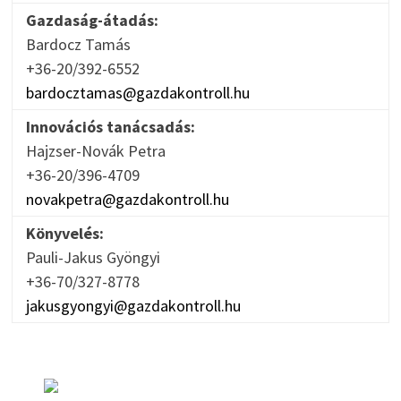
Gazdaság-átadás:
Bardocz Tamás
+36-20/392-6552
bardocztamas@gazdakontroll.hu
Innovációs tanácsadás:
Hajzser-Novák Petra
+36-20/396-4709
novakpetra@gazdakontroll.hu
Könyvelés:
Pauli-Jakus Gyöngyi
+36-70/327-8778
jakusgyongyi@gazdakontroll.hu