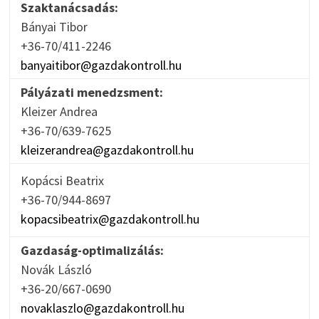
Szaktanácsadás:
Bányai Tibor
+36-70/411-2246
banyaitibor@gazdakontroll.hu
Pályázati menedzsment:
Kleizer Andrea
+36-70/639-7625
kleizerandrea@gazdakontroll.hu
Kopácsi Beatrix
+36-70/944-8697
kopacsibeatrix@gazdakontroll.hu
Gazdaság-optimalizálás:
Novák László
+36-20/667-0690
novaklaszlo@gazdakontroll.hu