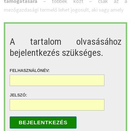
támogatására
– többek közt – csak az a
mezőgazdasági termelő lehet jogosult, aki vagy amely
A tartalom olvasásához
bejelentkezés szükséges.
FELHASZNÁLÓNÉV:
JELSZÓ:
BEJELENTKEZÉS