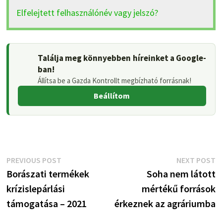
Elfelejtett felhasználónév vagy jelszó?
Találja meg könnyebben híreinket a Google-
ban!
Állítsa be a Gazda Kontrollt megbízható forrásnak!
Beállítom
Bejegyzés
Previous
N
PREVIOUS POST
NEXT POST
post:
p
Borászati termékek
Soha nem látott
navigáció
krízislepárlási
mértékű források
támogatása – 2021
érkeznek az agráriumba