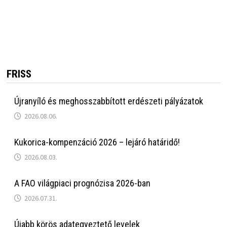
FRISS
Újranyíló és meghosszabbított erdészeti pályázatok
2026.08.06.
Kukorica-kompenzáció 2026 – lejáró határidő!
2026.08.03.
A FAO világpiaci prognózisa 2026-ban
2026.07.31.
Újabb körös adategyeztető levelek