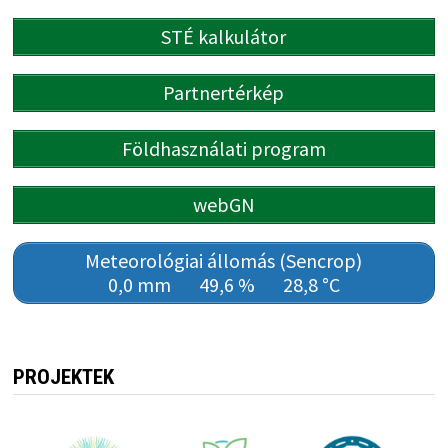
STÉ kalkulátor
Partnertérkép
Földhasználati program
webGN
Meteorológiai állomás (Sencrop)
0,0 mm
49,6 %
28,8 °C
PROJEKTEK