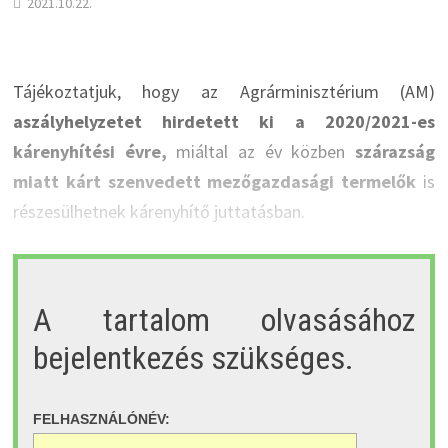
2021.10.22.
Tájékoztatjuk, hogy az Agrárminisztérium (AM)
aszályhelyzetet hirdetett ki a 2020/2021-es
kárenyhítési évre,
miáltal az év közben
szárazság
miatt kárt szenvedett mezőgazdasági termelők
is
részesülhetnek kárenyhítő juttatásban.
A tartalom olvasásához
bejelentkezés szükséges.
FELHASZNÁLÓNÉV: