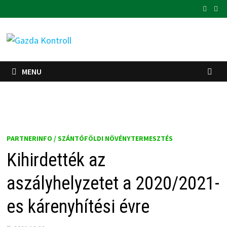
Skip
to
content
MENU
PARTNERINFO / SZÁNTÓFÖLDI NÖVÉNYTERMESZTÉS
Kihirdették az
aszályhelyzetet a 2020/2021-
es kárenyhítési évre