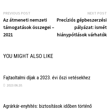
Bejegyzés
Previous
N
PREVIOUS POST
NEXT POST
post:
p
Az átmeneti nemzeti
Precíziós gépbeszerzési
navigáció
támogatások összegei –
pályázat: ismét
2021
hiánypótlások várhatók
YOU MIGHT ALSO LIKE
Fajtaoltalmi díjak a 2023. évi őszi vetésekhez
2023.06.20.
Agrárkár-enyhítés: biztosítások időben történő