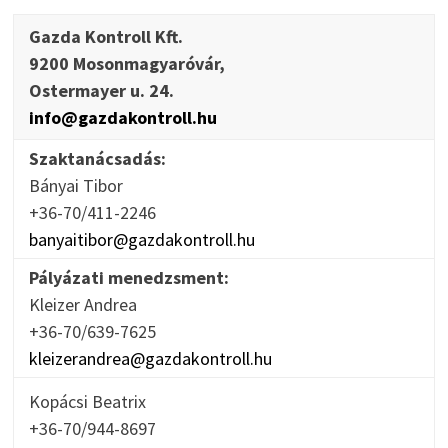
Gazda Kontroll Kft.
9200 Mosonmagyaróvár,
Ostermayer u. 24.
info@gazdakontroll.hu
Szaktanácsadás:
Bányai Tibor
+36-70/411-2246
banyaitibor@gazdakontroll.hu
Pályázati menedzsment:
Kleizer Andrea
+36-70/639-7625
kleizerandrea@gazdakontroll.hu
Kopácsi Beatrix
+36-70/944-8697