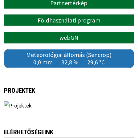
Partnertérkép
Földhasználati program
webGN
Meteorológiai állomás (Sencrop)
0,0 mm
32,8 %
29,6 °C
PROJEKTEK
ELÉRHETŐSÉGEINK