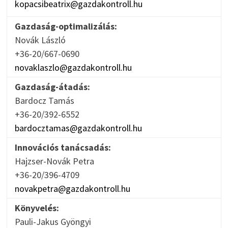
kopacsibeatrix@gazdakontroll.hu
Gazdaság-optimalizálás:
Novák László
+36-20/667-0690
novaklaszlo@gazdakontroll.hu
Gazdaság-átadás:
Bardocz Tamás
+36-20/392-6552
bardocztamas@gazdakontroll.hu
Innovációs tanácsadás:
Hajzser-Novák Petra
+36-20/396-4709
novakpetra@gazdakontroll.hu
Könyvelés:
Pauli-Jakus Gyöngyi