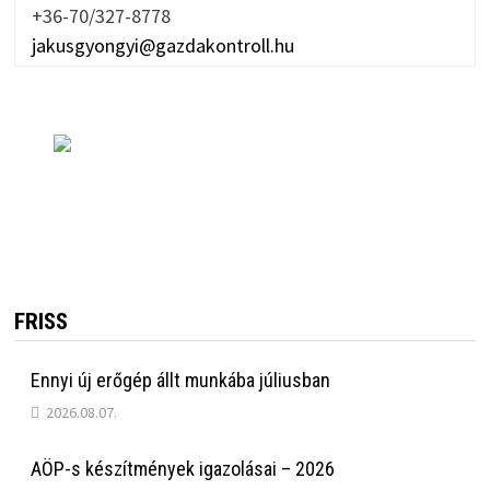
+36-70/327-8778
jakusgyongyi@gazdakontroll.hu
FRISS
Ennyi új erőgép állt munkába júliusban
2026.08.07.
AÖP-s készítmények igazolásai – 2026