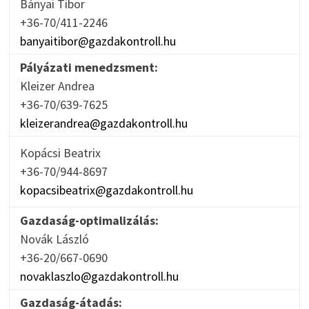
Bányai Tibor
+36-70/411-2246
banyaitibor@gazdakontroll.hu
Pályázati menedzsment:
Kleizer Andrea
+36-70/639-7625
kleizerandrea@gazdakontroll.hu
Kopácsi Beatrix
+36-70/944-8697
kopacsibeatrix@gazdakontroll.hu
Gazdaság-optimalizálás:
Novák László
+36-20/667-0690
novaklaszlo@gazdakontroll.hu
Gazdaság-átadás: