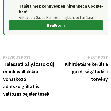
Találja meg könnyebben híreinket a Google-
ban!
Állítsa be a Gazda Kontrollt megbízható forrásnak!
Beállítom
Bejegyzés
Previous
N
PREVIOUS POST
NEXT POST
post:
p
Halászati pályázatok: új
Kihirdetésre került a
navigáció
munkavállalókra
gazdaságátadási
vonatkozó
törvény
adatszolgáltatás,
változás bejelentések