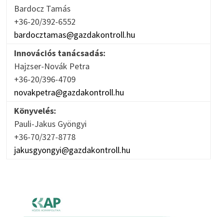
Bardocz Tamás
+36-20/392-6552
bardocztamas@gazdakontroll.hu
Innovációs tanácsadás:
Hajzser-Novák Petra
+36-20/396-4709
novakpetra@gazdakontroll.hu
Könyvelés:
Pauli-Jakus Gyöngyi
+36-70/327-8778
jakusgyongyi@gazdakontroll.hu