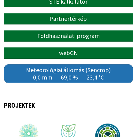
STÉ kalkulátor
Partnertérkép
Földhasználati program
webGN
Meteorológiai állomás (Sencrop)
0,0 mm
69,0 %
23,4 °C
PROJEKTEK