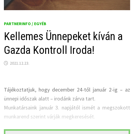
PARTNERINFO / EGYÉB
Kellemes Ünnepeket kíván a
Gazda Kontroll Iroda!
2021.12.23.
Tájékoztatjuk, hogy december 24-től január 2-ig – az
ünnepi időszak alatt – irodánk zárva tart.
Munkatársaink január 3. napjától ismét a megszokott
munkarend szerint várják megkeresését.