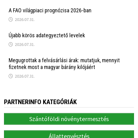
A FAO világpiaci prognózisa 2026-ban
2026.07.31.
Újabb körös adategyeztető levelek
2026.07.31.
Megugrottak a felvásárlási árak: mutatjuk, mennyit
fizetnek most a magyar bárány kilójáért
2026.07.31.
PARTNERINFO KATEGÓRIÁK
Szántóföldi növénytermesztés
Állattenyésztés