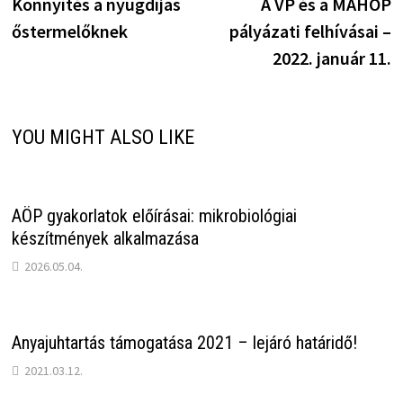
post:
p
Könnyítés a nyugdíjas
A VP és a MAHOP
navigáció
őstermelőknek
pályázati felhívásai –
2022. január 11.
YOU MIGHT ALSO LIKE
AÖP gyakorlatok előírásai: mikrobiológiai
készítmények alkalmazása
2026.05.04.
Anyajuhtartás támogatása 2021 – lejáró határidő!
2021.03.12.