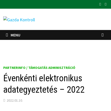
Skip
to
content
MENU
PARTNERINFO / TÁMOGATÁS ADMINISZTRÁCIÓ
Évenkénti elektronikus
adategyeztetés – 2022
2022.01.10.