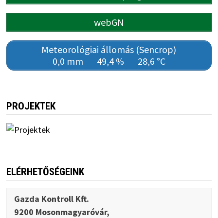
webGN
Meteorológiai állomás (Sencrop)
0,0 mm
49,4 %
28,6 °C
PROJEKTEK
ELÉRHETŐSÉGEINK
Gazda Kontroll Kft.
9200 Mosonmagyaróvár,