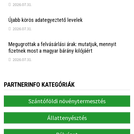
2026.07.31.
Újabb körös adategyeztető levelek
2026.07.31.
Megugrottak a felvásárlási árak: mutatjuk, mennyit
fizetnek most a magyar bárány kilójáért
2026.07.31.
PARTNERINFO KATEGÓRIÁK
Szántóföldi növénytermesztés
Állattenyésztés