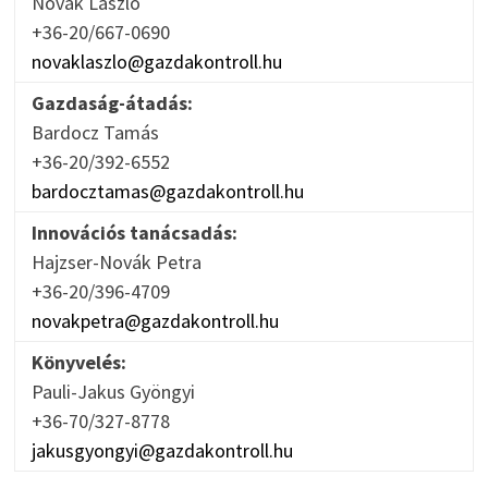
Novák László
+36-20/667-0690
novaklaszlo@gazdakontroll.hu
Gazdaság-átadás:
Bardocz Tamás
+36-20/392-6552
bardocztamas@gazdakontroll.hu
Innovációs tanácsadás:
Hajzser-Novák Petra
+36-20/396-4709
novakpetra@gazdakontroll.hu
Könyvelés:
Pauli-Jakus Gyöngyi
+36-70/327-8778
jakusgyongyi@gazdakontroll.hu