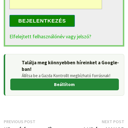
BEJELENTKEZÉS
Elfelejtett felhasználónév vagy jelszó?
Találja meg könnyebben híreinket a Google-
ban!
Állítsa be a Gazda Kontrollt megbízható forrásnak!
Beállítom
Bejegyzés
Previous
N
PREVIOUS POST
NEXT POST