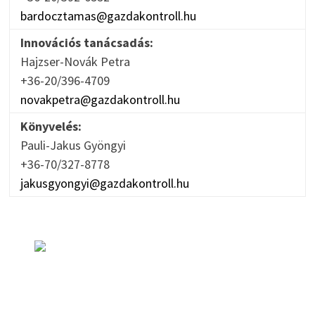
bardocztamas@gazdakontroll.hu
Innovációs tanácsadás:
Hajzser-Novák Petra
+36-20/396-4709
novakpetra@gazdakontroll.hu
Könyvelés:
Pauli-Jakus Gyöngyi
+36-70/327-8778
jakusgyongyi@gazdakontroll.hu