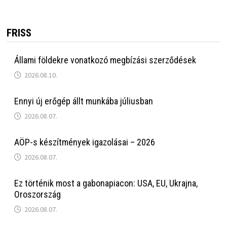
FRISS
Állami földekre vonatkozó megbízási szerződések
2026.08.10.
Ennyi új erőgép állt munkába júliusban
2026.08.07.
AÖP-s készítmények igazolásai – 2026
2026.08.07.
Ez történik most a gabonapiacon: USA, EU, Ukrajna,
Oroszország
2026.08.07.