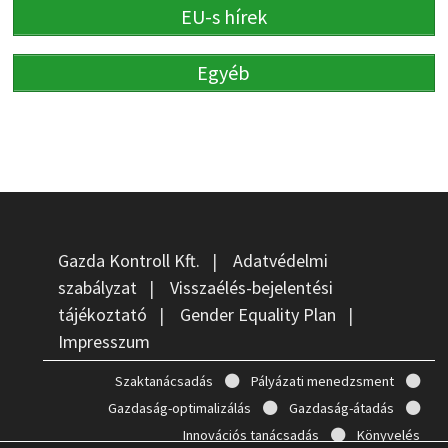
EU-s hírek
Egyéb
Gazda Kontroll Kft.
|
Adatvédelmi
szabályzat
|
Visszaélés-bejelentési
tájékoztató
|
Gender Equality Plan
|
Impresszum
Szaktanácsadás
Pályázati menedzsment
Gazdaság-optimalizálás
Gazdaság-átadás
Innovációs tanácsadás
Könyvelés