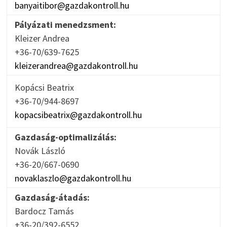
banyaitibor@gazdakontroll.hu
Pályázati menedzsment:
Kleizer Andrea
+36-70/639-7625
kleizerandrea@gazdakontroll.hu
Kopácsi Beatrix
+36-70/944-8697
kopacsibeatrix@gazdakontroll.hu
Gazdaság-optimalizálás:
Novák László
+36-20/667-0690
novaklaszlo@gazdakontroll.hu
Gazdaság-átadás:
Bardocz Tamás
+36-20/392-6552