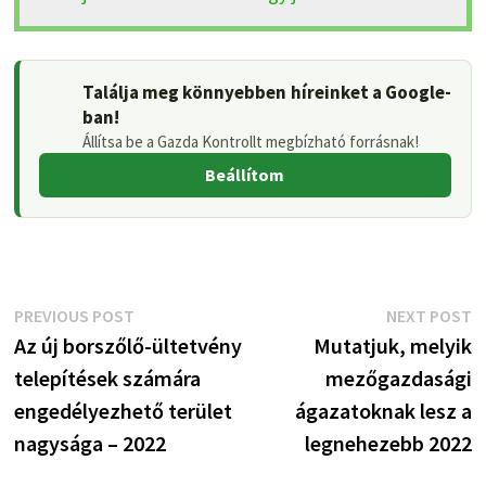
Találja meg könnyebben híreinket a Google-
ban!
Állítsa be a Gazda Kontrollt megbízható forrásnak!
Beállítom
Bejegyzés
Previous
N
PREVIOUS POST
NEXT POST
post:
p
Az új borszőlő-ültetvény
Mutatjuk, melyik
navigáció
telepítések számára
mezőgazdasági
engedélyezhető terület
ágazatoknak lesz a
nagysága – 2022
legnehezebb 2022