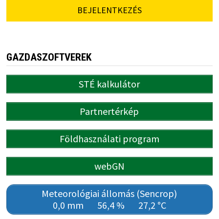
BEJELENTKEZÉS
GAZDASZOFTVEREK
STÉ kalkulátor
Partnertérkép
Földhasználati program
webGN
Meteorológiai állomás (Sencrop)
0,0 mm
56,4 %
27,2 °C