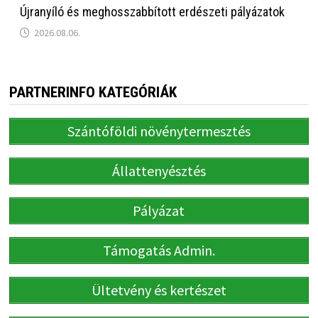
Újranyíló és meghosszabbított erdészeti pályázatok
2026.08.06.
PARTNERINFO KATEGÓRIÁK
Szántóföldi növénytermesztés
Állattenyésztés
Pályázat
Támogatás Admin.
Ültetvény és kertészet