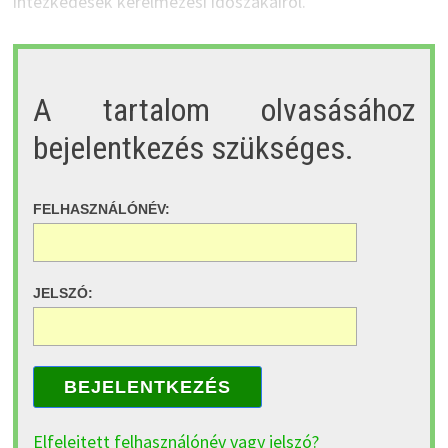
intézkedések kérelmezési időszakairól.
A tartalom olvasásához
bejelentkezés szükséges.
FELHASZNÁLÓNÉV:
JELSZÓ:
BEJELENTKEZÉS
Elfelejtett felhasználónév vagy jelszó?