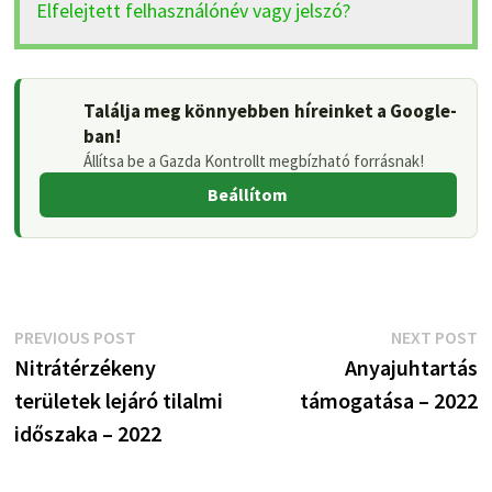
Elfelejtett felhasználónév vagy jelszó?
Találja meg könnyebben híreinket a Google-
ban!
Állítsa be a Gazda Kontrollt megbízható forrásnak!
Beállítom
Bejegyzés
Previous
N
PREVIOUS POST
NEXT POST
post:
p
Nitrátérzékeny
Anyajuhtartás
navigáció
területek lejáró tilalmi
támogatása – 2022
időszaka – 2022