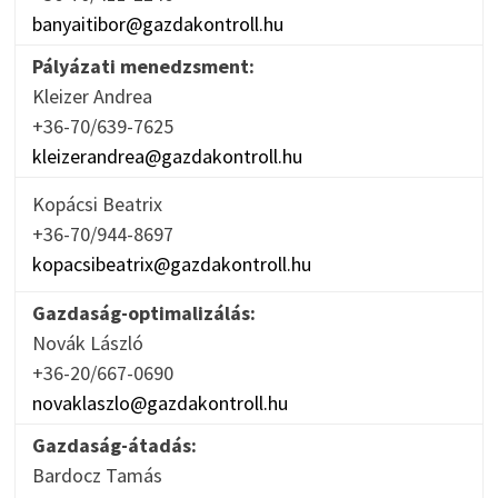
banyaitibor@gazdakontroll.hu
Pályázati menedzsment:
Kleizer Andrea
+36-70/639-7625
kleizerandrea@gazdakontroll.hu
Kopácsi Beatrix
+36-70/944-8697
kopacsibeatrix@gazdakontroll.hu
Gazdaság-optimalizálás:
Novák László
+36-20/667-0690
novaklaszlo@gazdakontroll.hu
Gazdaság-átadás:
Bardocz Tamás