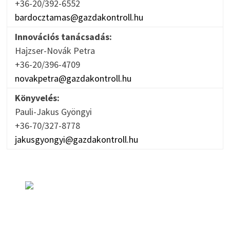
+36-20/392-6552
bardocztamas@gazdakontroll.hu
Innovációs tanácsadás:
Hajzser-Novák Petra
+36-20/396-4709
novakpetra@gazdakontroll.hu
Könyvelés:
Pauli-Jakus Gyöngyi
+36-70/327-8778
jakusgyongyi@gazdakontroll.hu