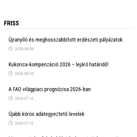
FRISS
Újranyíló és meghosszabbított erdészeti pályázatok
2026.08.06.
Kukorica-kompenzáció 2026 – lejáró határidő!
2026.08.03.
A FAO világpiaci prognózisa 2026-ban
2026.07.31.
Újabb körös adategyeztető levelek
2026.07.31.