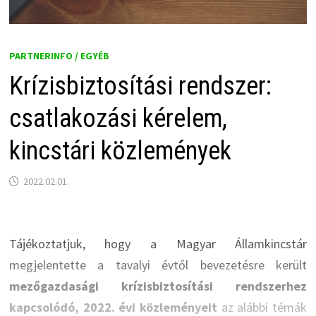
PARTNERINFO / EGYÉB
Krízisbiztosítási rendszer:
csatlakozási kérelem,
kincstári közlemények
2022.02.01.
Tájékoztatjuk, hogy a Magyar Államkincstár
megjelentette a tavalyi évtől bevezetésre került
mezőgazdasági krízisbiztosítási rendszerhez
kapcsolódó, 2022. évi közleményeit
az alábbi témák