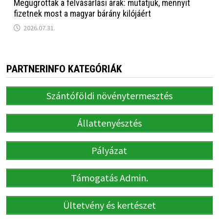
Megugrottak a felvásárlási árak: mutatjuk, mennyit
fizetnek most a magyar bárány kilójáért
2026.07.31.
PARTNERINFO KATEGÓRIÁK
Szántóföldi növénytermesztés
Állattenyésztés
Pályázat
Támogatás Admin.
Ültetvény és kertészet