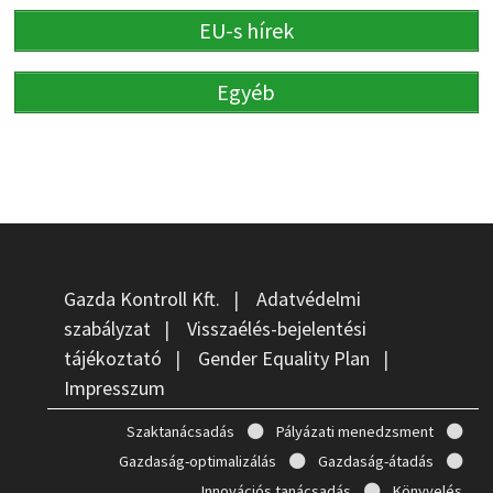
EU-s hírek
Egyéb
Gazda Kontroll Kft.
|
Adatvédelmi
szabályzat
|
Visszaélés-bejelentési
tájékoztató
|
Gender Equality Plan
|
Impresszum
Szaktanácsadás
Pályázati menedzsment
Gazdaság-optimalizálás
Gazdaság-átadás
Innovációs tanácsadás
Könyvelés