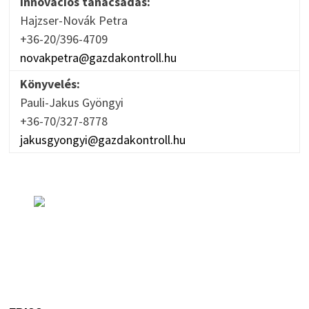
Innovációs tanácsadás:
Hajzser-Novák Petra
+36-20/396-4709
novakpetra@gazdakontroll.hu
Könyvelés:
Pauli-Jakus Gyöngyi
+36-70/327-8778
jakusgyongyi@gazdakontroll.hu