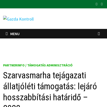
Skip
to
content
MENU
PARTNERINFO / TÁMOGATÁS ADMINISZTRÁCIÓ
Szarvasmarha tejágazati
állatjóléti támogatás: lejáró
hosszabbítási határidő –