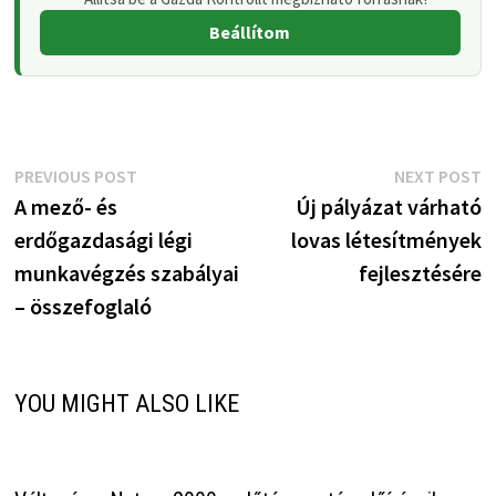
Beállítom
Bejegyzés
Previous
N
PREVIOUS POST
NEXT POST
post:
p
A mező- és
Új pályázat várható
navigáció
erdőgazdasági légi
lovas létesítmények
munkavégzés szabályai
fejlesztésére
– összefoglaló
YOU MIGHT ALSO LIKE