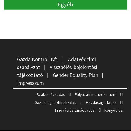
Egyéb
Gazda Kontroll Kft.
|
Adatvédelmi
szabályzat
|
Visszaélés-bejelentési
tájékoztató
|
Gender Equality Plan
|
Impresszum
Szaktanácsadás
Pályázati menedzsment
Gazdaság-optimalizálás
Gazdaság-átadás
Innovációs tanácsadás
Könyvelés