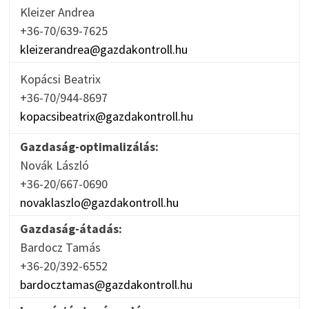
Kleizer Andrea
+36-70/639-7625
kleizerandrea@gazdakontroll.hu
Kopácsi Beatrix
+36-70/944-8697
kopacsibeatrix@gazdakontroll.hu
Gazdaság-optimalizálás:
Novák László
+36-20/667-0690
novaklaszlo@gazdakontroll.hu
Gazdaság-átadás:
Bardocz Tamás
+36-20/392-6552
bardocztamas@gazdakontroll.hu