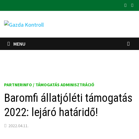
Skip
to
content
MENU
PARTNERINFO / TÁMOGATÁS ADMINISZTRÁCIÓ
Baromfi állatjóléti támogatás
2022: lejáró határidő!
2022.04.11.