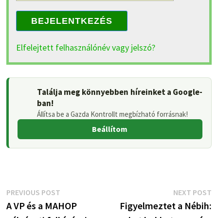
BEJELENTKEZÉS
Elfelejtett felhasználónév vagy jelszó?
Találja meg könnyebben híreinket a Google-
ban!
Állítsa be a Gazda Kontrollt megbízható forrásnak!
Beállítom
Bejegyzés
Previous
N
PREVIOUS POST
NEXT POST
post:
p
A VP és a MAHOP
Figyelmeztet a Nébih:
navigáció