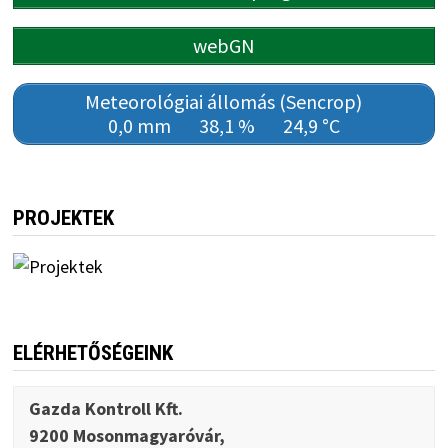
webGN
Meteorológiai állomás (Sencrop)
0,0 mm
38,1 %
24,9 °C
PROJEKTEK
ELÉRHETŐSÉGEINK
Gazda Kontroll Kft.
9200 Mosonmagyaróvár,