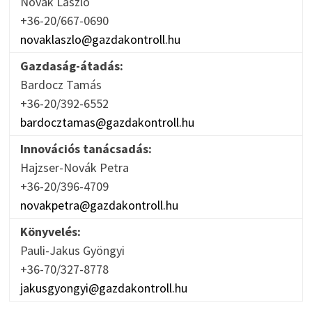
Novák László
+36-20/667-0690
novaklaszlo@gazdakontroll.hu
Gazdaság-átadás:
Bardocz Tamás
+36-20/392-6552
bardocztamas@gazdakontroll.hu
Innovációs tanácsadás:
Hajzser-Novák Petra
+36-20/396-4709
novakpetra@gazdakontroll.hu
Könyvelés:
Pauli-Jakus Gyöngyi
+36-70/327-8778
jakusgyongyi@gazdakontroll.hu