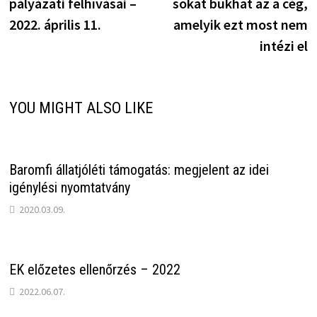
pályázati felhívásai –
sokat bukhat az a cég,
2022. április 11.
amelyik ezt most nem
intézi el
YOU MIGHT ALSO LIKE
Baromfi állatjóléti támogatás: megjelent az idei
igénylési nyomtatvány
2020.03.09.
EK előzetes ellenőrzés – 2022
2022.06.07.