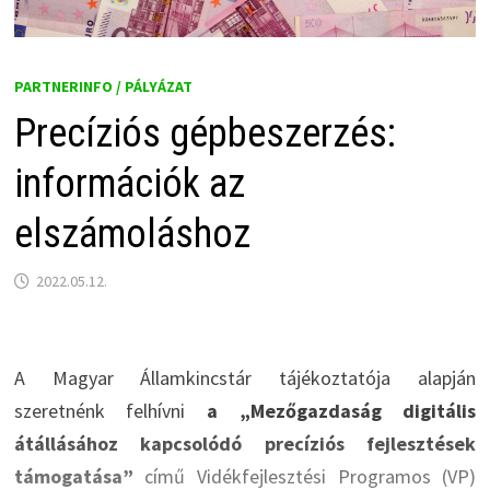
PARTNERINFO / PÁLYÁZAT
Precíziós gépbeszerzés:
információk az
elszámoláshoz
2022.05.12.
A Magyar Államkincstár tájékoztatója alapján
szeretnénk felhívni
a „Mezőgazdaság digitális
átállásához kapcsolódó precíziós fejlesztések
támogatása”
című Vidékfejlesztési Programos (VP)