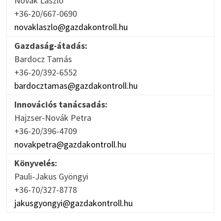
Novák László
+36-20/667-0690
novaklaszlo@gazdakontroll.hu
Gazdaság-átadás:
Bardocz Tamás
+36-20/392-6552
bardocztamas@gazdakontroll.hu
Innovációs tanácsadás:
Hajzser-Novák Petra
+36-20/396-4709
novakpetra@gazdakontroll.hu
Könyvelés:
Pauli-Jakus Gyöngyi
+36-70/327-8778
jakusgyongyi@gazdakontroll.hu