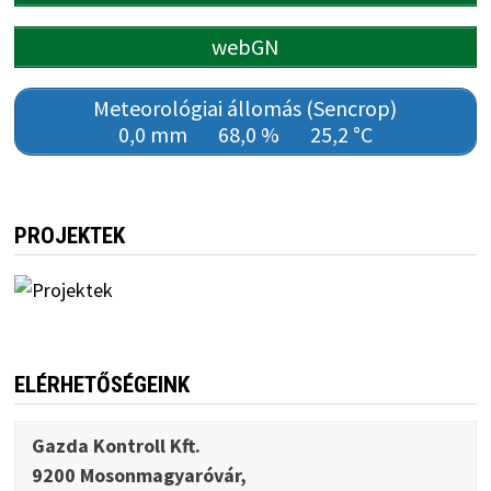
webGN
Meteorológiai állomás (Sencrop)
0,0 mm
68,0 %
25,2 °C
PROJEKTEK
ELÉRHETŐSÉGEINK
Gazda Kontroll Kft.
9200 Mosonmagyaróvár,