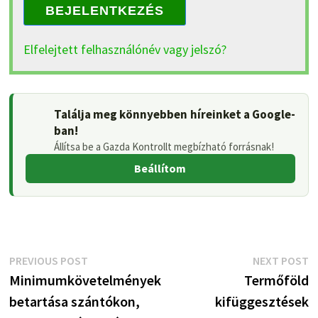
BEJELENTKEZÉS
Elfelejtett felhasználónév vagy jelszó?
Találja meg könnyebben híreinket a Google-
ban!
Állítsa be a Gazda Kontrollt megbízható forrásnak!
Beállítom
Bejegyzés
Previous
N
PREVIOUS POST
NEXT POST
post:
p
Minimumkövetelmények
Termőföld
navigáció
betartása szántókon,
kifüggesztések