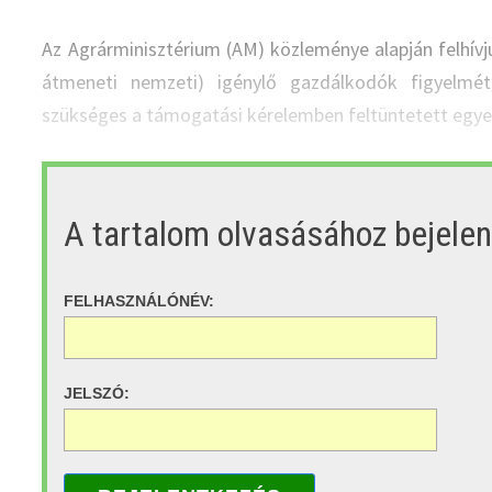
Az Agrárminisztérium (AM) közleménye alapján felhív
átmeneti nemzeti) igénylő gazdálkodók figyelmé
szükséges a támogatási kérelemben feltüntetett egy
A tartalom olvasásához bejele
FELHASZNÁLÓNÉV:
JELSZÓ: