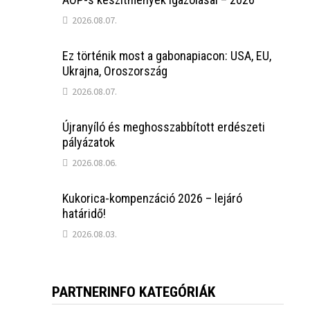
2026.08.07.
Ez történik most a gabonapiacon: USA, EU,
Ukrajna, Oroszország
2026.08.07.
Újranyíló és meghosszabbított erdészeti
pályázatok
2026.08.06.
Kukorica-kompenzáció 2026 – lejáró
határidő!
2026.08.03.
PARTNERINFO KATEGÓRIÁK