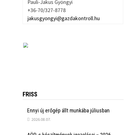
Pauli-Jakus Gyöngyi
+36-70/327-8778
jakusgyongyi@gazdakontroll.hu
FRISS
Ennyi új erőgép állt munkába júliusban
2026.08.07.
AÖP-s készítmények igazolásai – 2026