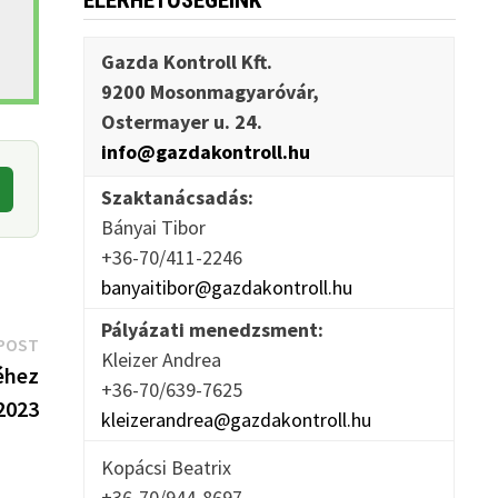
ELÉRHETŐSÉGEINK
Gazda Kontroll Kft.
9200 Mosonmagyaróvár,
Ostermayer u. 24.
info@gazdakontroll.hu
Szaktanácsadás:
Bányai Tibor
+36-70/411-2246
banyaitibor@gazdakontroll.hu
Pályázati menedzsment:
Next
POST
Kleizer Andrea
post:
éhez
+36-70/639-7625
2023
kleizerandrea@gazdakontroll.hu
Kopácsi Beatrix
+36-70/944-8697