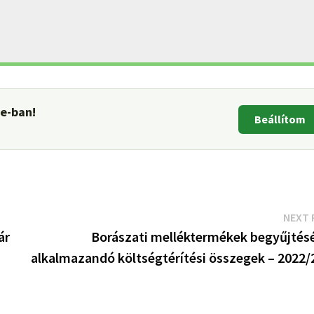
le-ban!
Beállítom
NEXT 
ár
Borászati melléktermékek begyűjtés
alkalmazandó költségtérítési összegek – 2022/