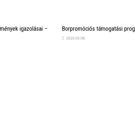
mények igazolásai –
Borpromóciós támogatási pro
2020.03.06.