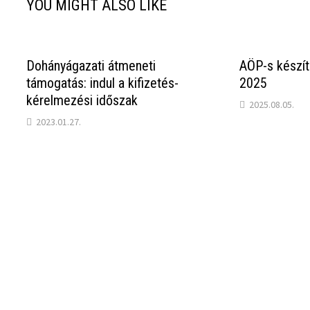
YOU MIGHT ALSO LIKE
Dohányágazati átmeneti
AÖP-s készít
támogatás: indul a kifizetés-
2025
kérelmezési időszak
2025.08.05.
2023.01.27.