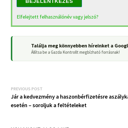
BEJELENTKEZÉS
Elfelejtett felhasználónév vagy jelszó?
Találja meg könnyebben híreinket a Goog
Állítsa be a Gazda Kontrollt megbízható forrásnak!
Bejegyzés
Previous
PREVIOUS POST
post:
Jár a kedvezmény a haszonbérfizetésre aszályk
navigáció
esetén – soroljuk a feltételeket