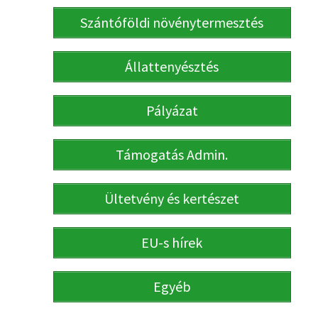
Szántóföldi növénytermesztés
Állattenyésztés
Pályázat
Támogatás Admin.
Ültetvény és kertészet
EU-s hírek
Egyéb