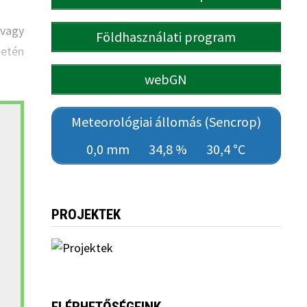
/vagy
Földhasználati program
etén
webGN
Meteorológiai állomás (Sencrop)
0,0 mm
34,8 %
30,4 °C
PROJEKTEK