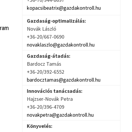
kopacsibeatrix@gazdakontroll.hu
Gazdaság-optimalizálás:
gram
Novák László
+36-20/667-0690
novaklaszlo@gazdakontroll.hu
Gazdaság-átadás:
Bardocz Tamás
+36-20/392-6552
bardocztamas@gazdakontroll.hu
Innovációs tanácsadás:
Hajzser-Novák Petra
+36-20/396-4709
novakpetra@gazdakontroll.hu
Könyvelés: