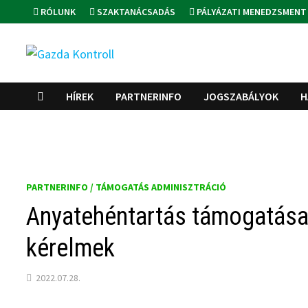
Skip
RÓLUNK
SZAKTANÁCSADÁS
PÁLYÁZATI MENEDZSMENT
to
content
HÍREK
PARTNERINFO
JOGSZABÁLYOK
H
PARTNERINFO / TÁMOGATÁS ADMINISZTRÁCIÓ
Anyatehéntartás támogatása:
kérelmek
2022.07.28.