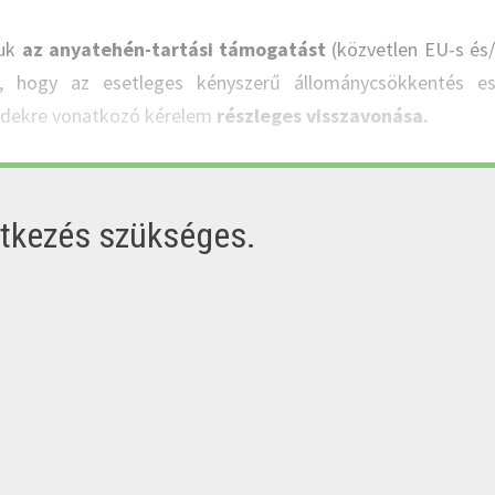
juk
az anyatehén-tartási támogatást
(közvetlen EU-s és
t, hogy az esetleges kényszerű állománycsökkentés es
edekre vonatkozó kérelem
részleges visszavonása.
ntkezés szükséges.