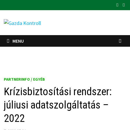
Skip
to
content
MENU
PARTNERINFO / EGYÉB
Krízisbiztosítási rendszer:
júliusi adatszolgáltatás –
2022