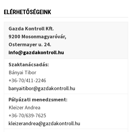
ELÉRHETŐSÉGEINK
Gazda Kontroll Kft.
9200 Mosonmagyaróvár,
Ostermayer u. 24.
info@gazdakontroll.hu
Szaktanácsadás:
Bányai Tibor
+36-70/411-2246
banyaitibor@gazdakontroll.hu
Pályázati menedzsment:
Kleizer Andrea
+36-70/639-7625
kleizerandrea@gazdakontroll.hu