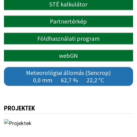
STÉ kalkulátor
Partnertérkép
Földhasználati program
webGN
Meteorológiai állomás (Sencrop)
0,0 mm
62,7 %
22,2 °C
PROJEKTEK