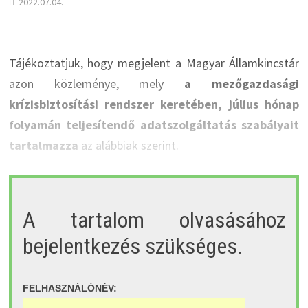
2022.07.04.
Tájékoztatjuk, hogy megjelent a Magyar Államkincstár
azon közleménye, mely
a mezőgazdasági
krízisbiztosítási rendszer keretében, július hónap
folyamán teljesítendő adatszolgáltatás szabályait
tartalmazza
az alábbiak szerint.
A tartalom olvasásához
bejelentkezés szükséges.
FELHASZNÁLÓNÉV: