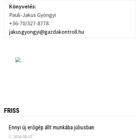
Könyvelés:
Pauli-Jakus Gyöngyi
+36-70/327-8778
jakusgyongyi@gazdakontroll.hu
FRISS
Ennyi új erőgép állt munkába júliusban
2026.08.07.