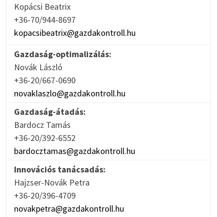
Kopácsi Beatrix
+36-70/944-8697
kopacsibeatrix@gazdakontroll.hu
Gazdaság-optimalizálás:
Novák László
+36-20/667-0690
novaklaszlo@gazdakontroll.hu
Gazdaság-átadás:
Bardocz Tamás
+36-20/392-6552
bardocztamas@gazdakontroll.hu
Innovációs tanácsadás:
Hajzser-Novák Petra
+36-20/396-4709
novakpetra@gazdakontroll.hu