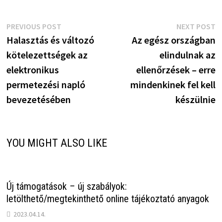
Bejegyzés
Previous
N
PREVIOUS POST
NEXT POST
post:
p
Halasztás és változó
Az egész országban
navigáció
kötelezettségek az
elindulnak az
elektronikus
ellenőrzések – erre
permetezési napló
mindenkinek fel kell
bevezetésében
készülnie
YOU MIGHT ALSO LIKE
Új támogatások – új szabályok:
letölthető/megtekinthető online tájékoztató anyagok
2023.04.14.