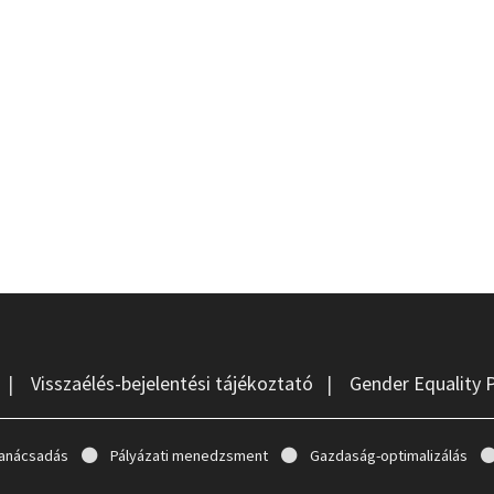
|
Visszaélés-bejelentési tájékoztató
|
Gender Equality 
anácsadás
Pályázati menedzsment
Gazdaság-optimalizálás