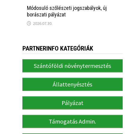
Módosuló szőlészeti jogszabályok, új
borászati pályázat
2026.07.30.
PARTNERINFO KATEGÓRIÁK
Szántóföldi növénytermesztés
Állattenyésztés
Pályázat
Támogatás Admin.