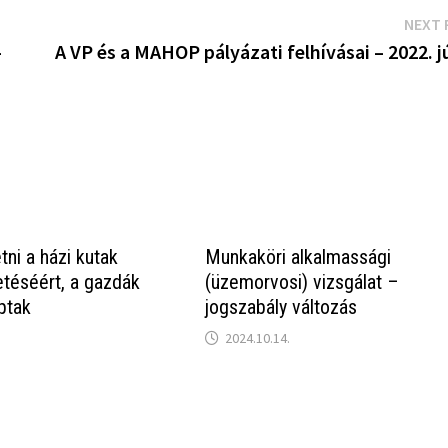
NEXT 
–
A VP és a MAHOP pályázati felhívásai – 2022. j
tni a házi kutak
Munkaköri alkalmassági
téséért, a gazdák
(üzemorvosi) vizsgálat –
ptak
jogszabály változás
2024.10.14.