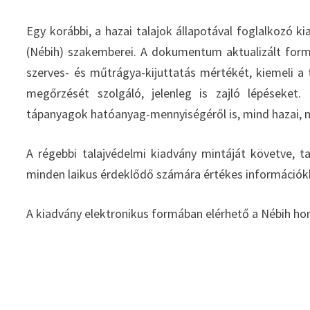
Egy korábbi, a hazai talajok állapotával foglalkozó ki
(Nébih) szakemberei. A dokumentum aktualizált formá
szerves- és műtrágya-kijuttatás mértékét, kiemeli a t
megőrzését szolgáló, jelenleg is zajló lépéseket
tápanyagok hatóanyag-mennyiségéről is, mind hazai, m
A régebbi talajvédelmi kiadvány mintáját követve, t
minden laikus érdeklődő számára értékes információk
A kiadvány elektronikus formában elérhető a Nébih ho