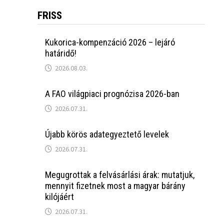
FRISS
Kukorica-kompenzáció 2026 – lejáró
határidő!
2026.08.03.
A FAO világpiaci prognózisa 2026-ban
2026.07.31.
Újabb körös adategyeztető levelek
2026.07.31.
Megugrottak a felvásárlási árak: mutatjuk,
mennyit fizetnek most a magyar bárány
kilójáért
2026.07.31.