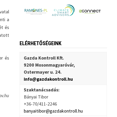
vatal
nti a
ét és
atott
ELÉRHETŐSÉGEINK
er és
Gazda Kontroll Kft.
9200 Mosonmagyaróvár,
Ostermayer u. 24.
info@gazdakontroll.hu
Szaktanácsadás:
ov.hu
Bányai Tibor
+36-70/411-2246
banyaitibor@gazdakontroll.hu