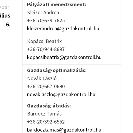
Pályázati menedzsment:
Next
POST
Kleizer Andrea
post:
úlius
+36-70/639-7625
6.
kleizerandrea@gazdakontroll.hu
Kopácsi Beatrix
+36-70/944-8697
kopacsibeatrix@gazdakontroll.hu
Gazdaság-optimalizálás:
Novák László
+36-20/667-0690
novaklaszlo@gazdakontroll.hu
Gazdaság-átadás:
Bardocz Tamás
+36-20/392-6552
bardocztamas@gazdakontroll.hu