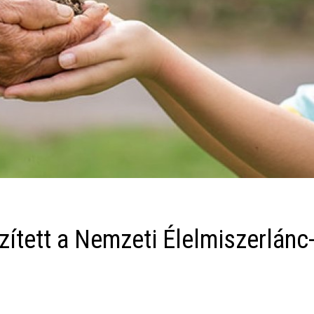
zített a Nemzeti Élelmiszerlánc