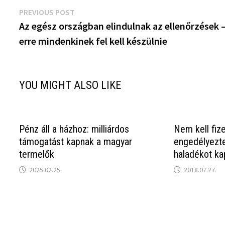
Bejegyzés
Previous
PREVIOUS POST
post:
Az egész országban elindulnak az ellenőrzések 
navigáció
erre mindenkinek fel kell készülnie
YOU MIGHT ALSO LIKE
Pénz áll a házhoz: milliárdos
Nem kell fize
támogatást kapnak a magyar
engedélyezte
termelők
haladékot ka
2025.02.25.
2018.07.27.