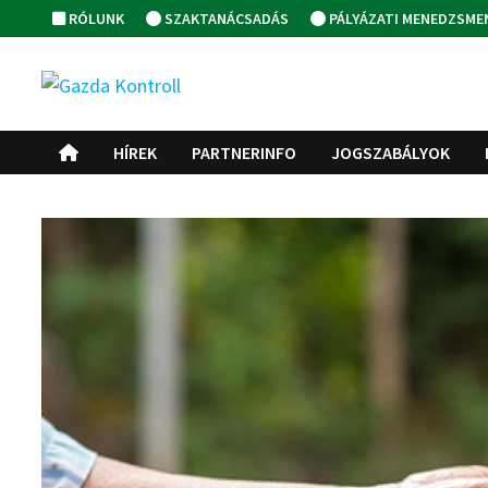
Skip
RÓLUNK
SZAKTANÁCSADÁS
PÁLYÁZATI MENEDZSME
to
content
HÍREK
PARTNERINFO
JOGSZABÁLYOK