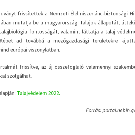
adványt frissítettek a Nemzeti Élelmiszerlánc-biztonsági Hi
ban mutatja be a magyarországi talajok állapotát, átteki
alajbiológia fontosságát, valamint láttatja a talaj védelm
. Képet ad továbbá a mezőgazdasági területekre kijutt
ind európai viszonylatban.
artalmát frissítve, az új összefoglaló valamennyi szakemb
kal szolgálhat.
nlapján:
Talajvédelem 2022.
Forrás: portal.nebih.g