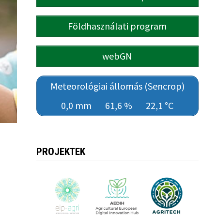
Földhasználati program
webGN
Meteorológiai állomás (Sencrop)
0,0 mm
61,6 %
22,1 °C
PROJEKTEK
-