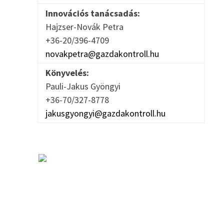
Innovációs tanácsadás:
Hajzser-Novák Petra
+36-20/396-4709
novakpetra@gazdakontroll.hu
Könyvelés:
Pauli-Jakus Gyöngyi
+36-70/327-8778
jakusgyongyi@gazdakontroll.hu