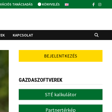
VÁCIÓS TANÁCSADÁS
KÖNYVELÉS
TEK
KAPCSOLAT
BEJELENTKEZÉS
GAZDASZOFTVEREK
STÉ kalkulátor
Partnertérkép