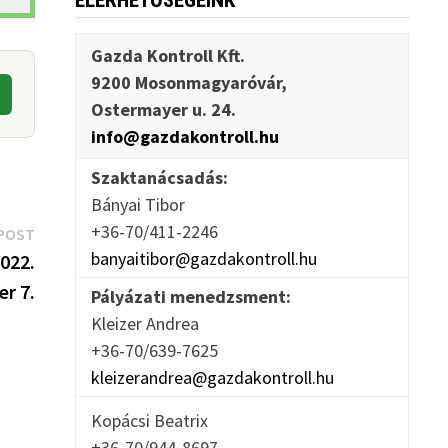
ELÉRHETŐSÉGEINK
Gazda Kontroll Kft.
9200 Mosonmagyaróvár,
Ostermayer u. 24.
info@gazdakontroll.hu
Szaktanácsadás:
Bányai Tibor
+36-70/411-2246
Next
POST
banyaitibor@gazdakontroll.hu
post:
2022.
r 7.
Pályázati menedzsment:
Kleizer Andrea
+36-70/639-7625
kleizerandrea@gazdakontroll.hu
Kopácsi Beatrix
+36-70/944-8697