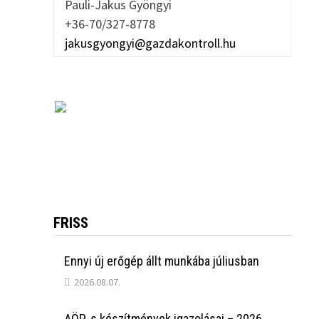
Pauli-Jakus Gyöngyi
+36-70/327-8778
jakusgyongyi@gazdakontroll.hu
FRISS
Ennyi új erőgép állt munkába júliusban
2026.08.07.
AÖP-s készítmények igazolásai – 2026