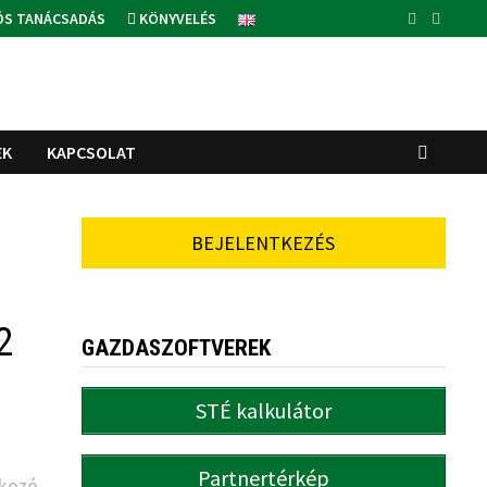
ÓS TANÁCSADÁS
KÖNYVELÉS
EK
KAPCSOLAT
BEJELENTKEZÉS
2
GAZDASZOFTVEREK
STÉ kalkulátor
Partnertérkép
tkozó