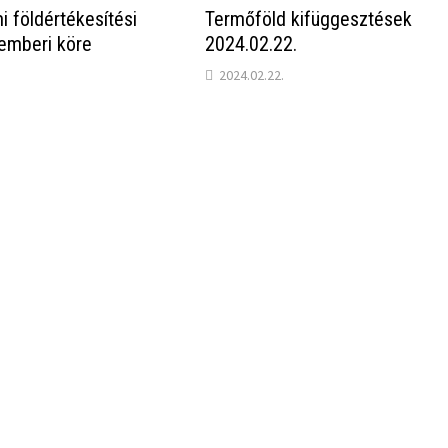
mi földértékesítési
Termőföld kifüggesztések
emberi köre
2024.02.22.
2024.02.22.