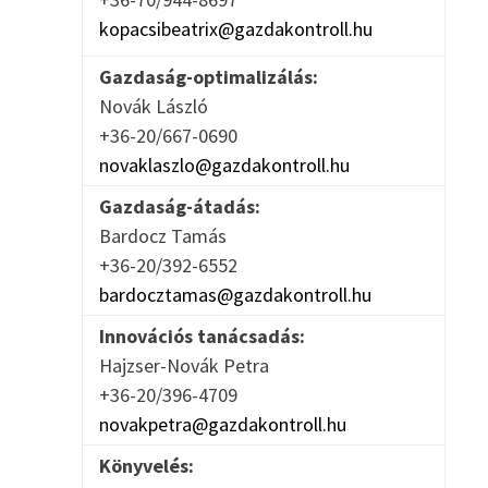
kopacsibeatrix@gazdakontroll.hu
Gazdaság-optimalizálás:
Novák László
+36-20/667-0690
novaklaszlo@gazdakontroll.hu
Gazdaság-átadás:
Bardocz Tamás
+36-20/392-6552
bardocztamas@gazdakontroll.hu
Innovációs tanácsadás:
Hajzser-Novák Petra
+36-20/396-4709
novakpetra@gazdakontroll.hu
Könyvelés: