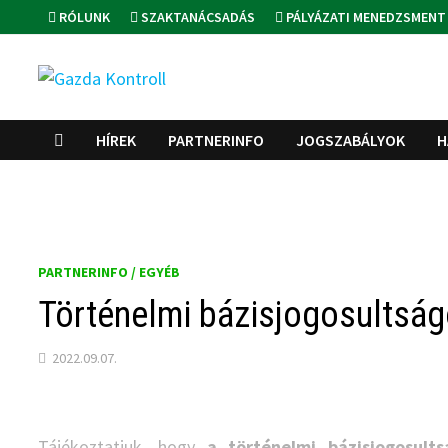
Skip
RÓLUNK
SZAKTANÁCSADÁS
PÁLYÁZATI MENEDZSMENT
to
content
HÍREK
PARTNERINFO
JOGSZABÁLYOK
H
PARTNERINFO / EGYÉB
Történelmi bázisjogosultságo
2022.09.07.
Tájékoztatjuk, hogy
a történelmi bázisjogosults