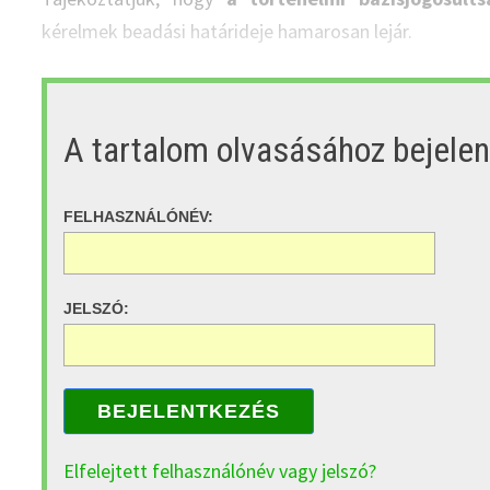
kérelmek beadási határideje hamarosan lejár.
A tartalom olvasásához bejele
FELHASZNÁLÓNÉV:
JELSZÓ:
BEJELENTKEZÉS
Elfelejtett felhasználónév vagy jelszó?