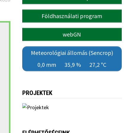
Földhasználati program
webGN
Meteorológiai állomás (Sencrop)
0,0 mm
35,9 %
27,2 °C
PROJEKTEK