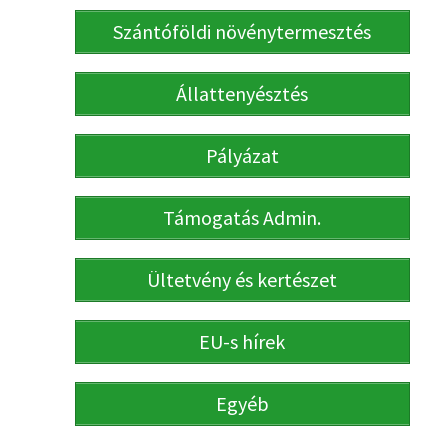
Szántóföldi növénytermesztés
Állattenyésztés
Pályázat
Támogatás Admin.
Ültetvény és kertészet
EU-s hírek
Egyéb