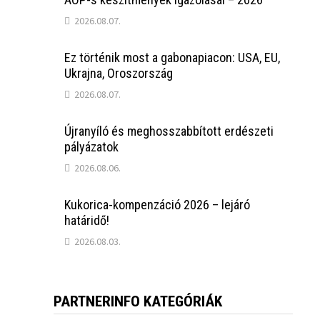
2026.08.07.
Ez történik most a gabonapiacon: USA, EU,
Ukrajna, Oroszország
2026.08.07.
Újranyíló és meghosszabbított erdészeti
pályázatok
2026.08.06.
Kukorica-kompenzáció 2026 – lejáró
határidő!
2026.08.03.
PARTNERINFO KATEGÓRIÁK