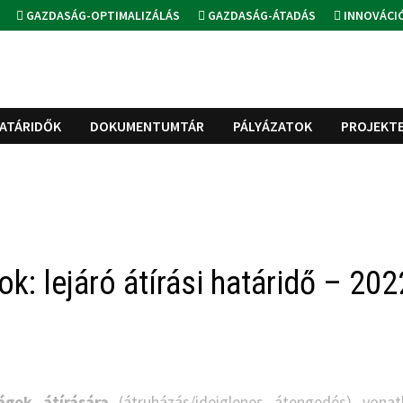
GAZDASÁG-OPTIMALIZÁLÁS
GAZDASÁG-ÁTADÁS
INNOVÁCI
ATÁRIDŐK
DOKUMENTUMTÁR
PÁLYÁZATOK
PROJEKT
k: lejáró átírási határidő – 202
ágok átírására
(átruházás/ideiglenes átengedés) vona