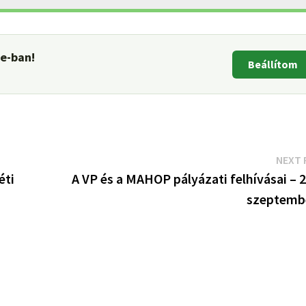
le-ban!
Beállítom
NEXT 
éti
A VP és a MAHOP pályázati felhívásai – 
szeptembe