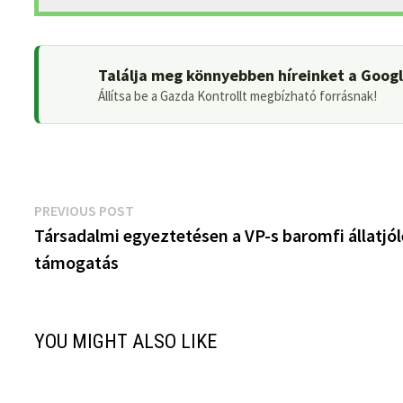
Találja meg könnyebben híreinket a Goog
Állítsa be a Gazda Kontrollt megbízható forrásnak!
Bejegyzés
Previous
PREVIOUS POST
post:
Társadalmi egyeztetésen a VP-s baromfi állatjól
navigáció
támogatás
YOU MIGHT ALSO LIKE