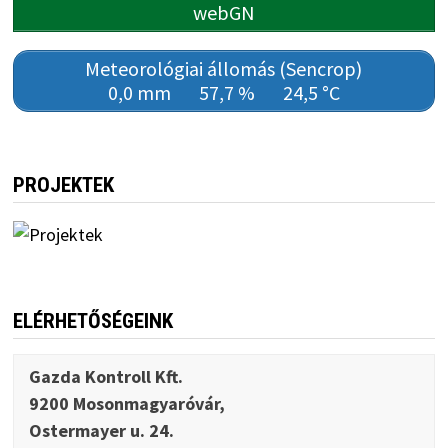
webGN
Meteorológiai állomás (Sencrop)
0,0 mm
57,7 %
24,5 °C
PROJEKTEK
ELÉRHETŐSÉGEINK
Gazda Kontroll Kft.
9200 Mosonmagyaróvár,
Ostermayer u. 24.