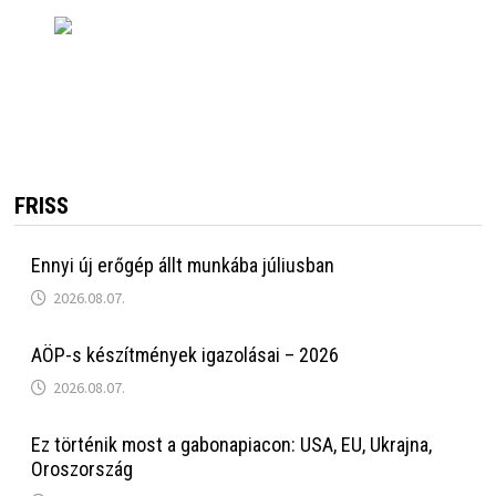
FRISS
Ennyi új erőgép állt munkába júliusban
2026.08.07.
AÖP-s készítmények igazolásai – 2026
2026.08.07.
Ez történik most a gabonapiacon: USA, EU, Ukrajna,
Oroszország