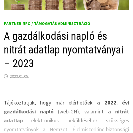
PARTNERINFO / TÁMOGATÁS ADMINISZTRÁCIÓ
A gazdálkodási napló és
nitrát adatlap nyomtatványai
– 2023
2023.01.05.
Tájékoztatjuk, hogy már elérhetőek
a 2022. évi
gazdálkodási napló
(web-GN), valamint
a nitrát
adatlap
elektronikus beküldéséhez szükséges
nyomtatványok a Nemzeti Élelmiszerlánc-biztonsági