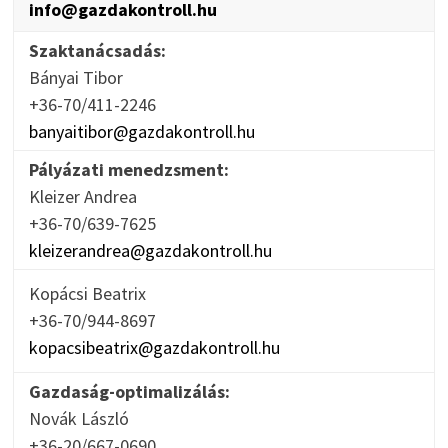
info@gazdakontroll.hu
Szaktanácsadás:
Bányai Tibor
+36-70/411-2246
banyaitibor@gazdakontroll.hu
Pályázati menedzsment:
Kleizer Andrea
+36-70/639-7625
kleizerandrea@gazdakontroll.hu
Kopácsi Beatrix
+36-70/944-8697
kopacsibeatrix@gazdakontroll.hu
Gazdaság-optimalizálás:
Novák László
+36-20/667-0690