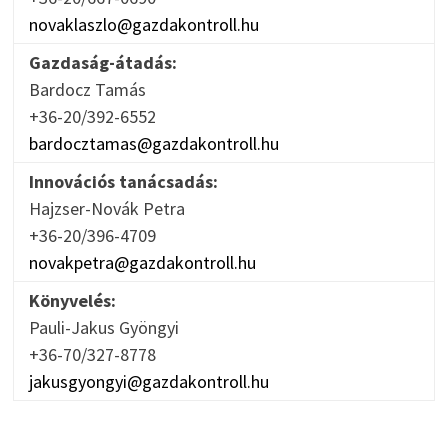
novaklaszlo@gazdakontroll.hu
Gazdaság-átadás:
Bardocz Tamás
+36-20/392-6552
bardocztamas@gazdakontroll.hu
Innovációs tanácsadás:
Hajzser-Novák Petra
+36-20/396-4709
novakpetra@gazdakontroll.hu
Könyvelés:
Pauli-Jakus Gyöngyi
+36-70/327-8778
jakusgyongyi@gazdakontroll.hu