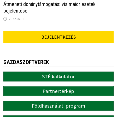
Átmeneti dohánytámogatás: vis maior esetek
bejelentése
2022.07.11.
BEJELENTKEZÉS
GAZDASZOFTVEREK
STÉ kalkulátor
Partnertérkép
Földhasználati program