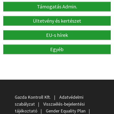
Támogatás Admin.
Ültetvény és kertészet
EU-s hírek
Egyéb
Gazda Kontroll Kft.
|
Adatvédelmi
szabályzat
|
Visszaélés-bejelentési
tájékoztató
|
Gender Equality Plan
|