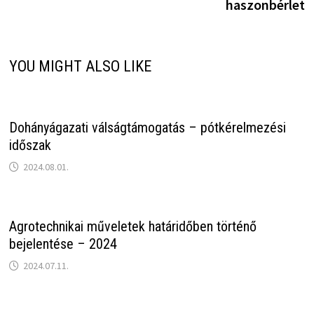
haszonbérlet
YOU MIGHT ALSO LIKE
Dohányágazati válságtámogatás – pótkérelmezési
időszak
2024.08.01.
Agrotechnikai műveletek határidőben történő
bejelentése – 2024
2024.07.11.