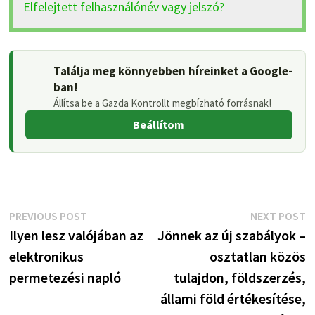
Elfelejtett felhasználónév vagy jelszó?
Találja meg könnyebben híreinket a Google-
ban!
Állítsa be a Gazda Kontrollt megbízható forrásnak!
Beállítom
Bejegyzés
Previous
N
PREVIOUS POST
NEXT POST
post:
p
Ilyen lesz valójában az
Jönnek az új szabályok –
navigáció
elektronikus
osztatlan közös
permetezési napló
tulajdon, földszerzés,
állami föld értékesítése,