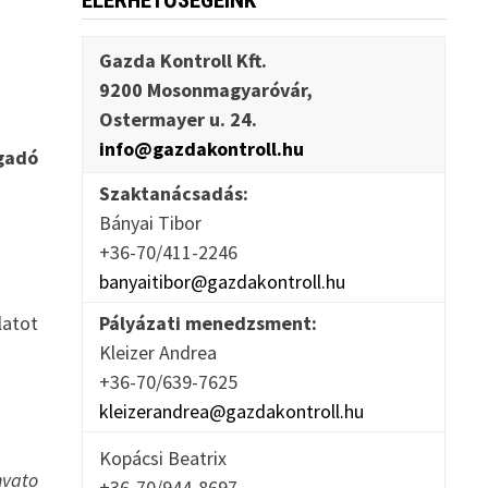
ELÉRHETŐSÉGEINK
Gazda Kontroll Kft.
9200 Mosonmagyaróvár,
Ostermayer u. 24.
info@gazdakontroll.hu
ogadó
Szaktanácsadás:
Bányai Tibor
+36-70/411-2246
banyaitibor@gazdakontroll.hu
latot
Pályázati menedzsment:
Kleizer Andrea
+36-70/639-7625
kleizerandrea@gazdakontroll.hu
Kopácsi Beatrix
nvato
+36-70/944-8697