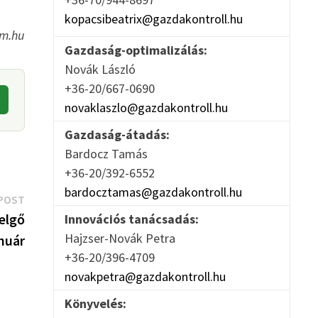
kopacsibeatrix@gazdakontroll.hu
rm.hu
Gazdaság-optimalizálás:
Novák László
+36-20/667-0690
novaklaszlo@gazdakontroll.hu
Gazdaság-átadás:
Bardocz Tamás
+36-20/392-6552
bardocztamas@gazdakontroll.hu
Next
POST
post:
zelgő
Innovációs tanácsadás:
Hajzser-Novák Petra
anuár
+36-20/396-4709
novakpetra@gazdakontroll.hu
Könyvelés: