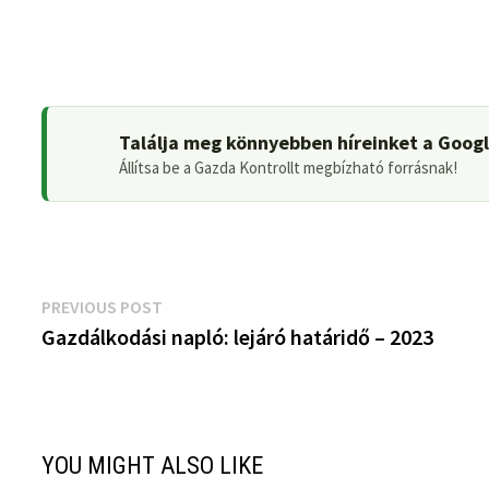
Találja meg könnyebben híreinket a Goog
Állítsa be a Gazda Kontrollt megbízható forrásnak!
Bejegyzés
Previous
PREVIOUS POST
post:
Gazdálkodási napló: lejáró határidő – 2023
navigáció
YOU MIGHT ALSO LIKE