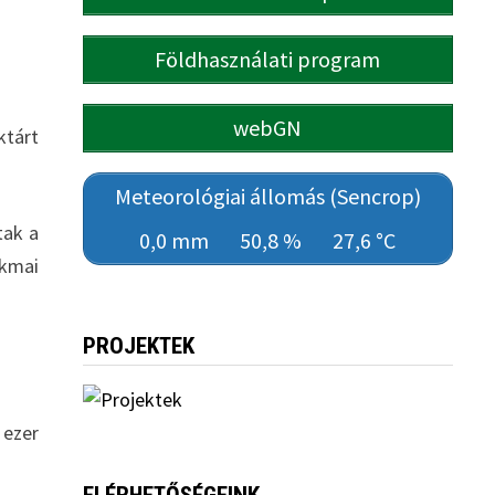
Földhasználati program
webGN
ktárt
Meteorológiai állomás (Sencrop)
tak a
0,0 mm
50,8 %
27,6 °C
kmai
PROJEKTEK
 ezer