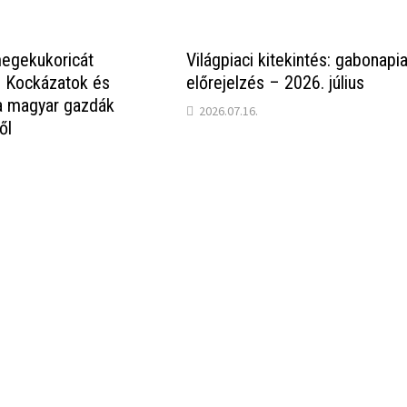
egekukoricát
Világpiaci kitekintés: gabonapia
? Kockázatok és
előrejelzés – 2026. július
a magyar gazdák
2026.07.16.
ől