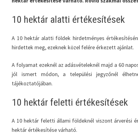
hektár értékesítése várható. Rövid szakmai összef
10 hektár alatti értékesítések
A 10 hektár alatti földek hirdetményes értékesítésé
hirdettek meg, ezeknek közel felére érkezett ajánlat.
A folyamat ezeknél az adásvételeknél majd a 60 napos 
jól ismert módon, a települési jegyzőnél élhet
tájékoztatójában.
10 hektár feletti értékesítések
A 10 hektár feletti állami földeknél viszont árverési 
hektár értékesítése várható.