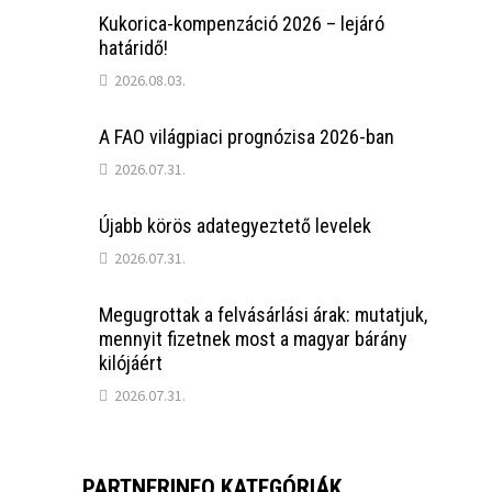
Kukorica-kompenzáció 2026 – lejáró
határidő!
2026.08.03.
A FAO világpiaci prognózisa 2026-ban
2026.07.31.
Újabb körös adategyeztető levelek
2026.07.31.
Megugrottak a felvásárlási árak: mutatjuk,
mennyit fizetnek most a magyar bárány
kilójáért
2026.07.31.
PARTNERINFO KATEGÓRIÁK