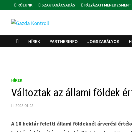
Skip
RÓLUNK
SZAKTANÁCSADÁS
PÁLYÁZATI MENEDZSMENT
to
content
HÍREK
PARTNERINFO
JOGSZABÁLYOK
H
HÍREK
Változtak az állami földek é
2023.01.25.
A 10 hektár feletti állami földeknél árverési érté