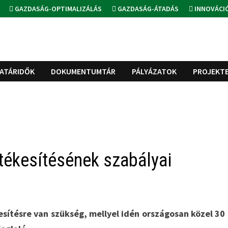
GAZDASÁG-OPTIMALIZÁLÁS
GAZDASÁG-ÁTADÁS
INNOVÁCI
ATÁRIDŐK
DOKUMENTUMTÁR
PÁLYÁZATOK
PROJEKT
rtékesítésének szabályai
kesítésre van szükség, mellyel idén országosan közel 30