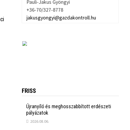
Pauli-Jakus Gyöngyi
+36-70/327-8778
jakusgyongyi@gazdakontroll.hu
ci
FRISS
Újranyíló és meghosszabbított erdészeti
pályázatok
2026.08.06.