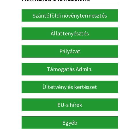
Szántóföldi növénytermesztés
Állattenyésztés
Pályázat
Támogatás Admin.
Ültetvény és kertészet
EU-s hírek
Egyéb