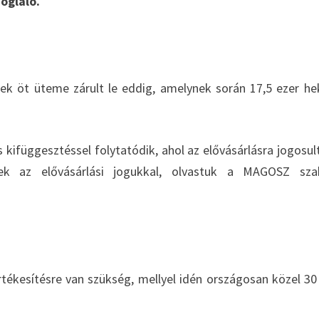
oglaló.
nek öt üteme zárult le eddig, amelynek során 17,5 ezer he
kifüggesztéssel folytatódik, ahol az elővásárlásra jogosul
nek az elővásárlási jogukkal, olvastuk a MAGOSZ sza
értékesítésre van szükség, mellyel idén országosan közel 30