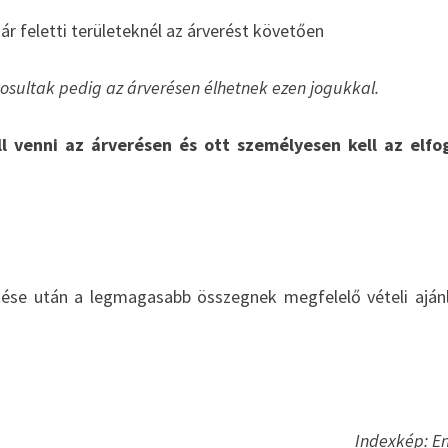
r feletti területeknél az árverést követően
gosultak pedig az árverésen élhetnek ezen jogukkal.
ll venni az árverésen és ott személyesen kell az elf
ütése után a legmagasabb összegnek megfelelő vételi aján
Indexkép: E