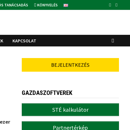
ÓS TANÁCSADÁS
KÖNYVELÉS
EK
KAPCSOLAT
BEJELENTKEZÉS
GAZDASZOFTVEREK
STÉ kalkulátor
 ezer
Partnertérkép