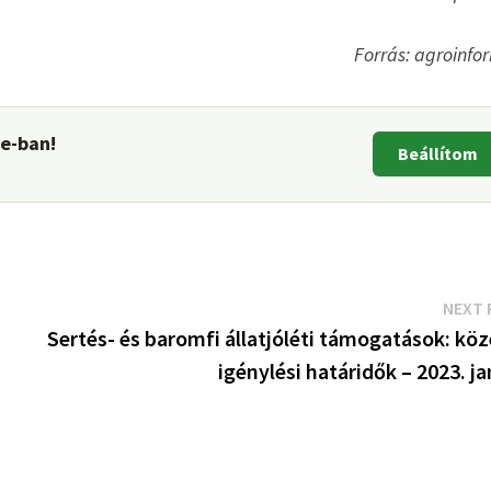
Forrás: agroinfo
le-ban!
Beállítom
NEXT 
Sertés- és baromfi állatjóléti támogatások: kö
igénylési határidők – 2023. j