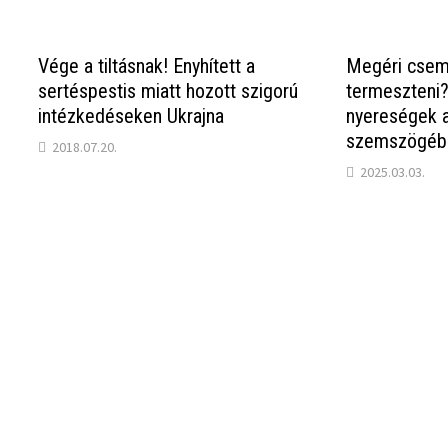
Vége a tiltásnak! Enyhített a
Megéri csem
sertéspestis miatt hozott szigorú
termeszteni
intézkedéseken Ukrajna
nyereségek 
szemszögéb
2018.07.20.
2025.03.03.