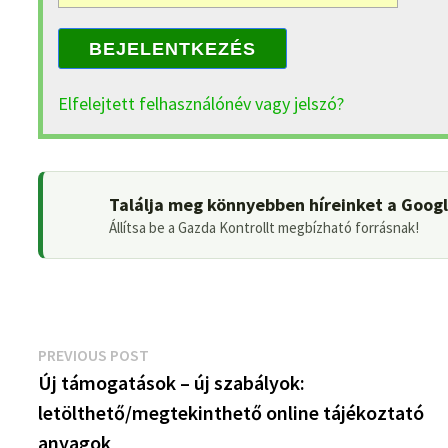
BEJELENTKEZÉS
Elfelejtett felhasználónév vagy jelszó?
Találja meg könnyebben híreinket a Goog
Állítsa be a Gazda Kontrollt megbízható forrásnak!
Bejegyzés
Previous
PREVIOUS POST
post:
Új támogatások – új szabályok:
navigáció
letölthető/megtekinthető online tájékoztató
anyagok