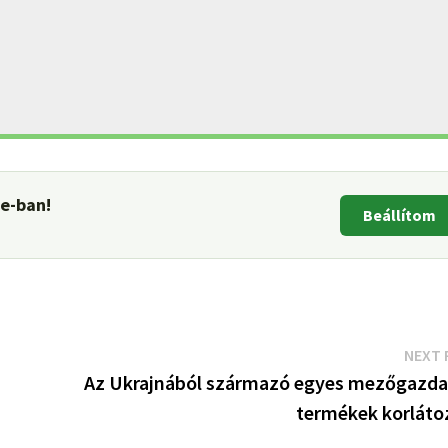
le-ban!
Beállítom
NEXT 
Az Ukrajnából származó egyes mezőgazda
termékek korláto