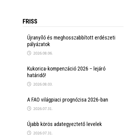
FRISS
Újranyíló és meghosszabbított erdészeti
pályázatok
2026.08.06.
Kukorica-kompenzáció 2026 – lejáró
határidő!
2026.08.03.
A FAO világpiaci prognózisa 2026-ban
2026.07.31.
Újabb körös adategyeztető levelek
2026.07.31.