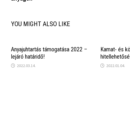
YOU MIGHT ALSO LIKE
Anyajuhtartás támogatása 2022 –
Kamat- és k
lejáró határidő!
hitellehetős
2022.03.14.
2022.01.04.