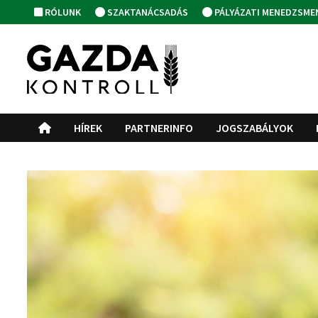
Skip
RÓLUNK
SZAKTANÁCSADÁS
PÁLYÁZATI MENEDZSME
to
content
HÍREK
PARTNERINFO
JOGSZABÁLYOK