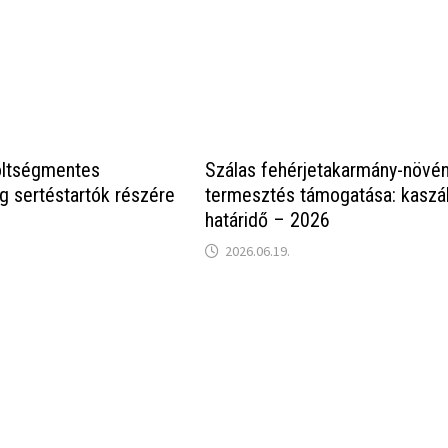
öltségmentes
Szálas fehérjetakarmány-növé
ég sertéstartók részére
termesztés támogatása: kaszál
határidő – 2026
2026.06.19.