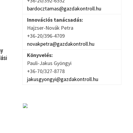
+36-20/392-6552
bardocztamas@gazdakontroll.hu
Innovációs tanácsadás:
Hajzser-Novák Petra
+36-20/396-4709
novakpetra@gazdakontroll.hu
ny
Könyvelés:
ási
Pauli-Jakus Gyöngyi
+36-70/327-8778
jakusgyongyi@gazdakontroll.hu