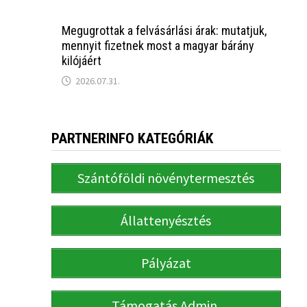
Megugrottak a felvásárlási árak: mutatjuk,
mennyit fizetnek most a magyar bárány
kilójáért
2026.07.31.
PARTNERINFO KATEGÓRIÁK
Szántóföldi növénytermesztés
Állattenyésztés
Pályázat
Támogatás Admin.