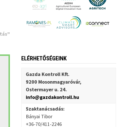
atás”
ELÉRHETŐSÉGEINK
Gazda Kontroll Kft.
9200 Mosonmagyaróvár,
Ostermayer u. 24.
info@gazdakontroll.hu
Szaktanácsadás:
Bányai Tibor
+36-70/411-2246