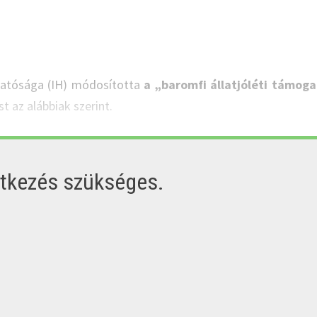
Hatósága (IH) módosította
a „baromfi állatjóléti támog
t az alábbiak szerint.
ntkezés szükséges.