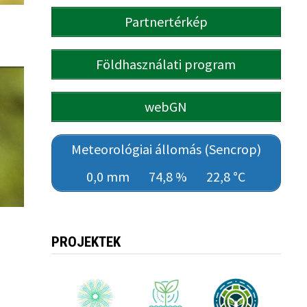
Partnertérkép
Földhasználati program
webGN
Meteorológiai állomás (Sencrop)
0,0 mm
74,8 %
22,8 °C
PROJEKTEK