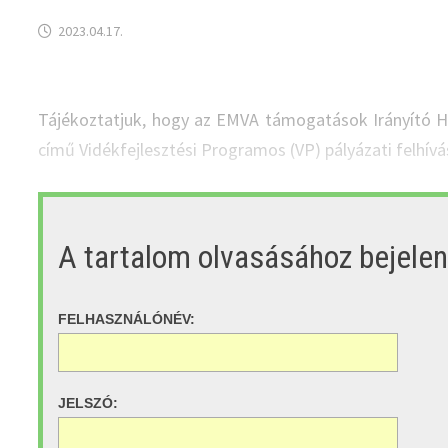
2023.04.17.
Tájékoztatjuk, hogy az EMVA támogatások Irányító 
című Vidékfejlesztési Programos (VP) pályázati felhívás
A tartalom olvasásához bejele
FELHASZNÁLÓNÉV:
JELSZÓ: