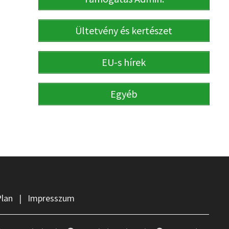
Ültetvény és kertészet
EU-s hírek
Egyéb
Plan
|
Impresszum