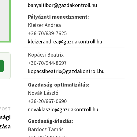
banyaitibor@gazdakontroll.hu
Pályázati menedzsment:
Kleizer Andrea
+36-70/639-7625
kleizerandrea@gazdakontroll.hu
Kopácsi Beatrix
+36-70/944-8697
kopacsibeatrix@gazdakontroll.hu
Gazdaság-optimalizálás:
Novák László
+36-20/667-0690
Next
POST
novaklaszlo@gazdakontroll.hu
post:
sági
Gazdaság-átadás:
zása
Bardocz Tamás