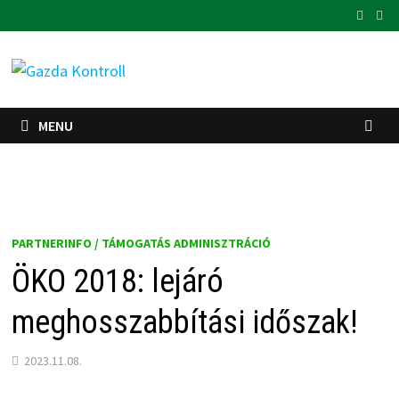
Skip
to
content
MENU
PARTNERINFO / TÁMOGATÁS ADMINISZTRÁCIÓ
ÖKO 2018: lejáró
meghosszabbítási időszak!
2023.11.08.