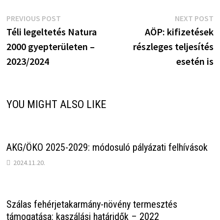
Bejegyzés
Previous
N
PREVIOUS POST
NEXT POST
post:
p
Téli legeltetés Natura
AÖP: kifizetések
navigáció
2000 gyepterületen –
részleges teljesítés
2023/2024
esetén is
YOU MIGHT ALSO LIKE
AKG/ÖKO 2025-2029: módosuló pályázati felhívások
2024.11.20.
Szálas fehérjetakarmány-növény termesztés
támogatása: kaszálási határidők – 2022