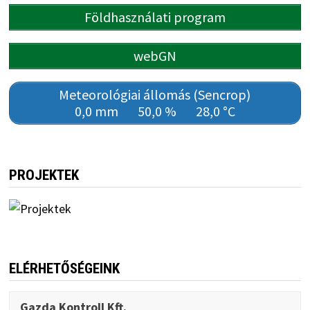
Földhasználati program
webGN
Meteorológiai állomás (Sencrop)
0,0 mm
50,0 %
28,0 °C
PROJEKTEK
ELÉRHETŐSÉGEINK
Gazda Kontroll Kft.