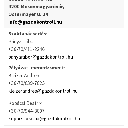
9200 Mosonmagyaróvár,
Ostermayer u. 24.
info@gazdakontroll.hu
Szaktanácsadás:
Bányai Tibor
+36-70/411-2246
banyaitibor@gazdakontroll.hu
Pályázati menedzsment:
Kleizer Andrea
+36-70/639-7625
kleizerandrea@gazdakontroll.hu
Kopácsi Beatrix
+36-70/944-8697
kopacsibeatrix@gazdakontroll.hu