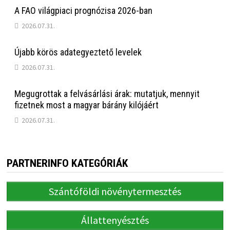
A FAO világpiaci prognózisa 2026-ban
2026.07.31.
Újabb körös adategyeztető levelek
2026.07.31.
Megugrottak a felvásárlási árak: mutatjuk, mennyit
fizetnek most a magyar bárány kilójáért
2026.07.31.
PARTNERINFO KATEGÓRIÁK
Szántóföldi növénytermesztés
Állattenyésztés