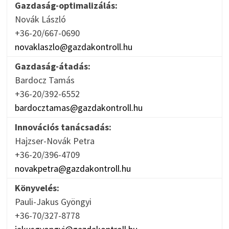
Gazdaság-optimalizálás:
Novák László
+36-20/667-0690
novaklaszlo@gazdakontroll.hu
Gazdaság-átadás:
Bardocz Tamás
+36-20/392-6552
bardocztamas@gazdakontroll.hu
Innovációs tanácsadás:
Hajzser-Novák Petra
+36-20/396-4709
novakpetra@gazdakontroll.hu
Könyvelés:
Pauli-Jakus Gyöngyi
+36-70/327-8778