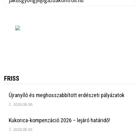
jakusgyongyi@gazdakontroll.hu
FRISS
Újranyíló és meghosszabbított erdészeti pályázatok
2026.08.06.
Kukorica-kompenzáció 2026 – lejáró határidő!
2026.08.03.