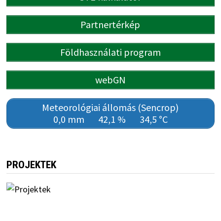
Partnertérkép
Földhasználati program
webGN
Meteorológiai állomás (Sencrop)
0,0 mm
42,1 %
34,5 °C
PROJEKTEK