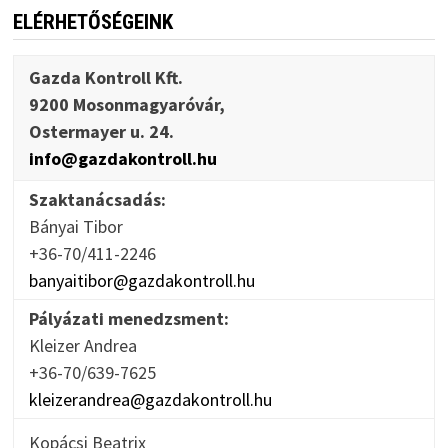
ELÉRHETŐSÉGEINK
Gazda Kontroll Kft.
9200 Mosonmagyaróvár,
Ostermayer u. 24.
info@gazdakontroll.hu
Szaktanácsadás:
Bányai Tibor
+36-70/411-2246
banyaitibor@gazdakontroll.hu
Pályázati menedzsment:
Kleizer Andrea
+36-70/639-7625
kleizerandrea@gazdakontroll.hu
Kopácsi Beatrix