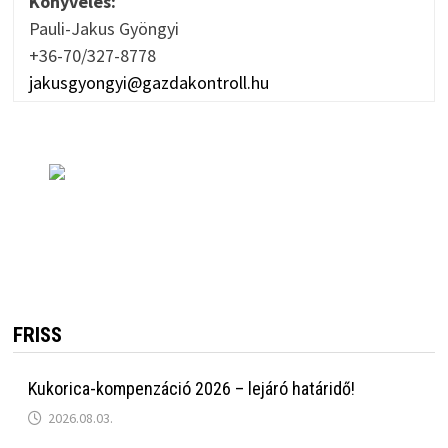
Könyvelés:
Pauli-Jakus Gyöngyi
+36-70/327-8778
jakusgyongyi@gazdakontroll.hu
FRISS
Kukorica-kompenzáció 2026 – lejáró határidő!
2026.08.03.