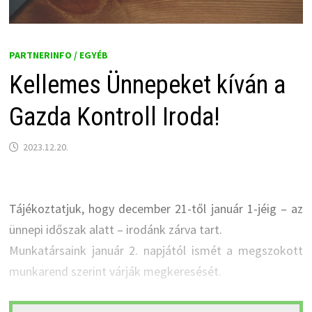
PARTNERINFO / EGYÉB
Kellemes Ünnepeket kíván a
Gazda Kontroll Iroda!
2023.12.20.
Tájékoztatjuk, hogy december 21-től január 1-jéig – az
ünnepi időszak alatt – irodánk zárva tart.
Munkatársaink január 2. napjától ismét a megszokott
munkarend szerint várják megkeresését.