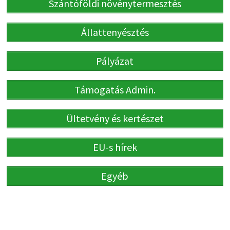
Szántóföldi növénytermesztés
Állattenyésztés
Pályázat
Támogatás Admin.
Ültetvény és kertészet
EU-s hírek
Egyéb