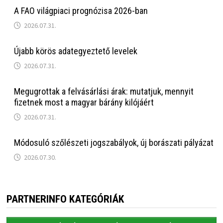
A FAO világpiaci prognózisa 2026-ban
2026.07.31.
Újabb körös adategyeztető levelek
2026.07.31.
Megugrottak a felvásárlási árak: mutatjuk, mennyit
fizetnek most a magyar bárány kilójáért
2026.07.31.
Módosuló szőlészeti jogszabályok, új borászati pályázat
2026.07.30.
PARTNERINFO KATEGÓRIÁK