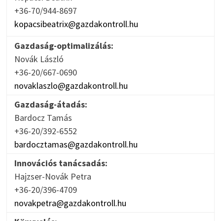
+36-70/944-8697
kopacsibeatrix@gazdakontroll.hu
Gazdaság-optimalizálás:
Novák László
+36-20/667-0690
novaklaszlo@gazdakontroll.hu
Gazdaság-átadás:
Bardocz Tamás
+36-20/392-6552
bardocztamas@gazdakontroll.hu
Innovációs tanácsadás:
Hajzser-Novák Petra
+36-20/396-4709
novakpetra@gazdakontroll.hu