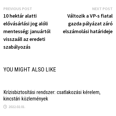
Bejegyzés
Previous
N
PREVIOUS POST
NEXT POST
post:
p
10 hektár alatti
Változik a VP-s fiatal
navigáció
elővásárlási jog alóli
gazda pályázat záró
mentesség: januártól
elszámolási határideje
visszaáll az eredeti
szabályozás
YOU MIGHT ALSO LIKE
Krízisbiztosítási rendszer: csatlakozási kérelem,
kincstári közlemények
2022.02.01.