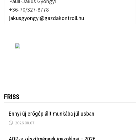
Pauli-Jakus Gyöngyi
+36-70/327-8778
jakusgyongyi@gazdakontroll.hu
FRISS
Ennyi új erőgép állt munkába júliusban
2026.08.07.
AÖP-s készítmények igazolásai – 2026