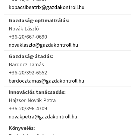
kopacsibeatrix@gazdakontroll.hu
Gazdaság-optimalizálás:
Novák László
+36-20/667-0690
novaklaszlo@gazdakontroll.hu
Gazdaság-átadás:
Bardocz Tamás
+36-20/392-6552
bardocztamas@gazdakontroll.hu
Innovációs tanácsadás:
Hajzser-Novák Petra
+36-20/396-4709
novakpetra@gazdakontroll.hu
Könyvelés: