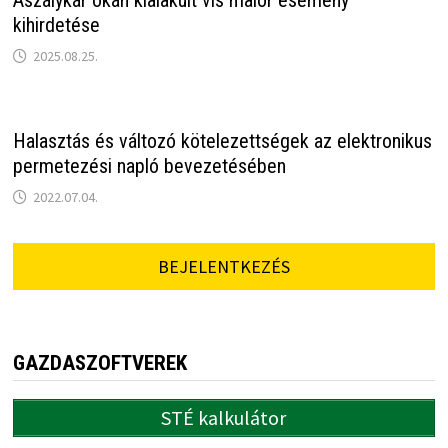
Aszálykár okán kialakult vis maior esemény
kihirdetése
2025.08.25.
Halasztás és változó kötelezettségek az elektronikus
permetezési napló bevezetésében
2022.07.04.
BEJELENTKEZÉS
GAZDASZOFTVEREK
STÉ kalkulátor