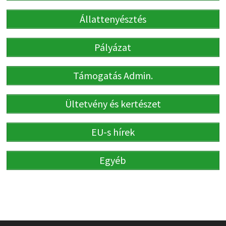
Állattenyésztés
Pályázat
Támogatás Admin.
Ültetvény és kertészet
EU-s hírek
Egyéb