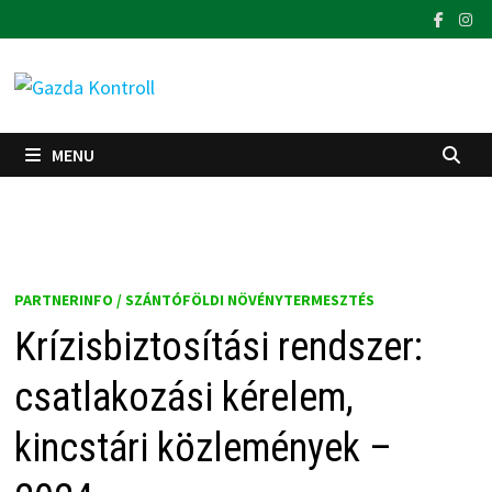
Skip
to
content
MENU
PARTNERINFO / SZÁNTÓFÖLDI NÖVÉNYTERMESZTÉS
Krízisbiztosítási rendszer:
csatlakozási kérelem,
kincstári közlemények –