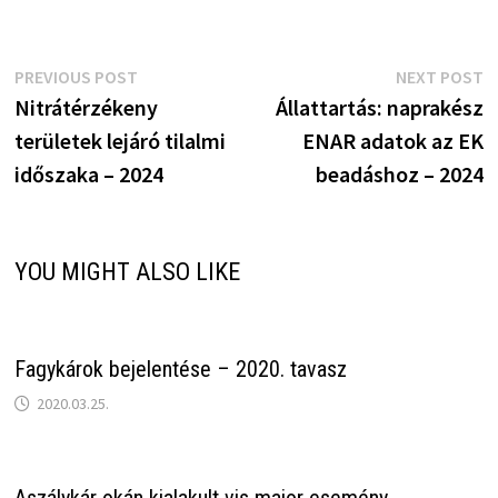
Bejegyzés
Previous
N
PREVIOUS POST
NEXT POST
post:
p
Nitrátérzékeny
Állattartás: naprakész
navigáció
területek lejáró tilalmi
ENAR adatok az EK
időszaka – 2024
beadáshoz – 2024
YOU MIGHT ALSO LIKE
Fagykárok bejelentése – 2020. tavasz
2020.03.25.