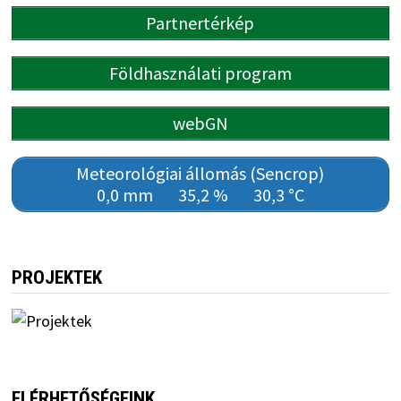
Partnertérkép
Földhasználati program
webGN
Meteorológiai állomás (Sencrop)
0,0 mm
35,2 %
30,3 °C
PROJEKTEK
ELÉRHETŐSÉGEINK