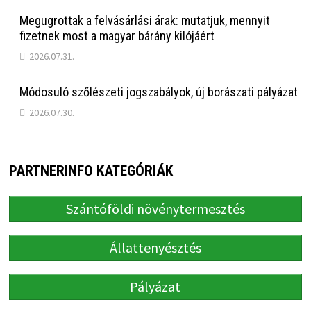
Megugrottak a felvásárlási árak: mutatjuk, mennyit
fizetnek most a magyar bárány kilójáért
2026.07.31.
Módosuló szőlészeti jogszabályok, új borászati pályázat
2026.07.30.
PARTNERINFO KATEGÓRIÁK
Szántóföldi növénytermesztés
Állattenyésztés
Pályázat