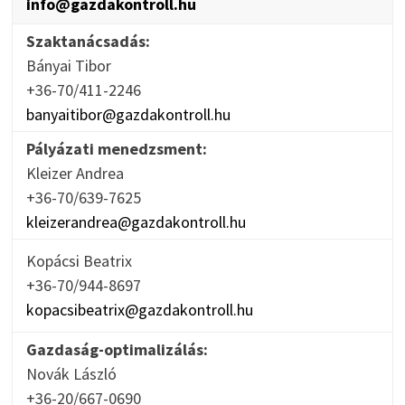
info@gazdakontroll.hu
Szaktanácsadás:
Bányai Tibor
+36-70/411-2246
banyaitibor@gazdakontroll.hu
Pályázati menedzsment:
Kleizer Andrea
+36-70/639-7625
kleizerandrea@gazdakontroll.hu
Kopácsi Beatrix
+36-70/944-8697
kopacsibeatrix@gazdakontroll.hu
Gazdaság-optimalizálás:
Novák László
+36-20/667-0690