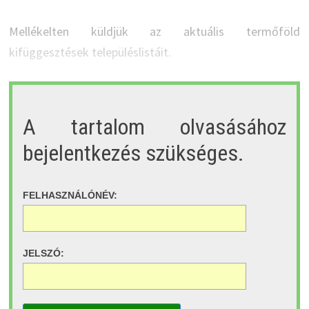
Mellékelten küldjük az aktuális termőföld
kifüggesztések településlistáit.
A tartalom olvasásához
bejelentkezés szükséges.
FELHASZNÁLÓNÉV:
JELSZÓ: