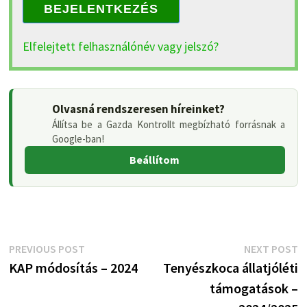
BEJELENTKEZÉS
Elfelejtett felhasználónév vagy jelszó?
Olvasná rendszeresen híreinket?
Állítsa be a Gazda Kontrollt megbízható forrásnak a
Google-ban!
Beállítom
Bejegyzés
Previous
N
PREVIOUS POST
NEXT POST
post:
p
KAP módosítás – 2024
Tenyészkoca állatjóléti
navigáció
támogatások –