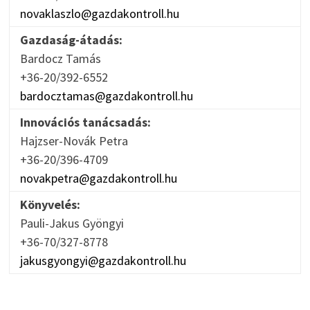
novaklaszlo@gazdakontroll.hu
Gazdaság-átadás:
Bardocz Tamás
+36-20/392-6552
bardocztamas@gazdakontroll.hu
Innovációs tanácsadás:
Hajzser-Novák Petra
+36-20/396-4709
novakpetra@gazdakontroll.hu
Könyvelés:
Pauli-Jakus Gyöngyi
+36-70/327-8778
jakusgyongyi@gazdakontroll.hu