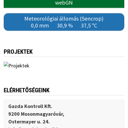
webGN
Meteorológiai állomás (Sencrop)
0,0 mm
30,9 %
37,5 °C
PROJEKTEK
ELÉRHETŐSÉGEINK
Gazda Kontroll Kft.
9200 Mosonmagyaróvár,
Ostermayer u. 24.