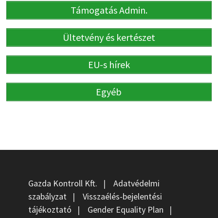
Támogatás Admin.
Ültetvény és kertészet
EU-s hírek
Egyéb
Gazda Kontroll Kft.
|
Adatvédelmi
szabályzat
|
Visszaélés-bejelentési
tájékoztató
|
Gender Equality Plan
|