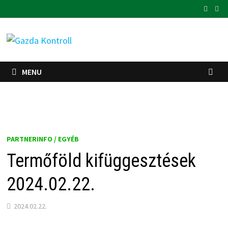
Skip
to
content
MENU
PARTNERINFO / EGYÉB
Termőföld kifüggesztések
2024.02.22.
2024.02.22.