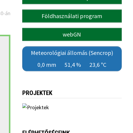
30-án
Földhasználati program
webGN
Meteorológiai állomás (Sencrop)
0,0 mm
51,4 %
23,6 °C
PROJEKTEK