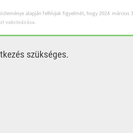
özleménye alapján felhívjuk figyelmét, hogy 2024. március 
szi vakcinázása.
ntkezés szükséges.