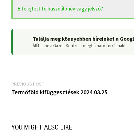
Elfelejtett felhasználónév vagy jelszó?
Találja meg könnyebben híreinket a Goog
Állítsa be a Gazda Kontrollt megbízható forrásnak!
Bejegyzés
Previous
PREVIOUS POST
post:
Termőföld kifüggesztések 2024.03.25.
navigáció
YOU MIGHT ALSO LIKE