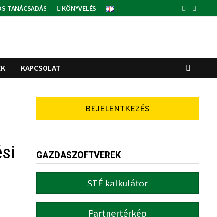
ÓS TANÁCSADÁS
KÖNYVELÉS
EK
KAPCSOLAT
BEJELENTKEZÉS
ési
GAZDASZOFTVEREK
STÉ kalkulátor
Partnertérkép