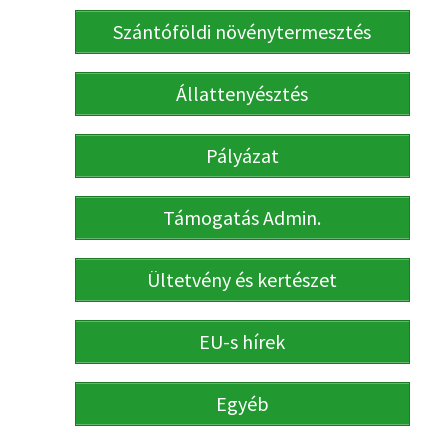
Szántóföldi növénytermesztés
Állattenyésztés
Pályázat
Támogatás Admin.
Ültetvény és kertészet
EU-s hírek
Egyéb