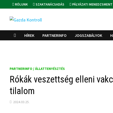
Skip
RÓLUNK
SZAKTANÁCSADÁS
PÁLYÁZATI MENEDZSMENT
to
content
HÍREK
PARTNERINFO
JOGSZABÁLYOK
H
PARTNERINFO / ÁLLATTENYÉSZTÉS
Rókák veszettség elleni vakc
tilalom
2024.03.25.