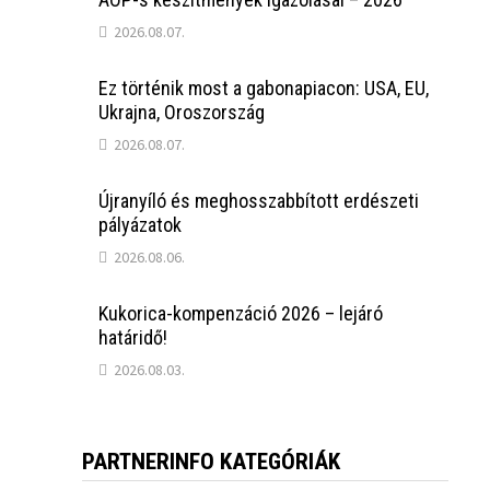
2026.08.07.
Ez történik most a gabonapiacon: USA, EU,
Ukrajna, Oroszország
2026.08.07.
Újranyíló és meghosszabbított erdészeti
pályázatok
2026.08.06.
Kukorica-kompenzáció 2026 – lejáró
határidő!
2026.08.03.
PARTNERINFO KATEGÓRIÁK