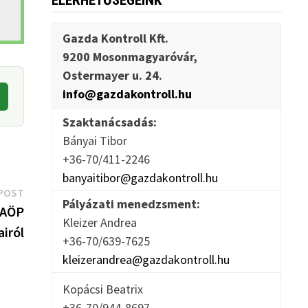
ELÉRHETŐSÉGEINK
Gazda Kontroll Kft.
9200 Mosonmagyaróvár,
Ostermayer u. 24.
info@gazdakontroll.hu
Szaktanácsadás:
Bányai Tibor
+36-70/411-2246
banyaitibor@gazdakontroll.hu
Next
POST
Pályázati menedzsment:
post:
 AÖP
Kleizer Andrea
airól
+36-70/639-7625
kleizerandrea@gazdakontroll.hu
Kopácsi Beatrix
+36-70/944-8697