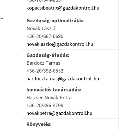
kopacsibeatrix@gazdakontroll.hu
 –
Gazdaság-optimalizálás:
Novák László
+36-20/667-0690
novaklaszlo@gazdakontroll.hu
Gazdaság-átadás:
Bardocz Tamás
+36-20/392-6552
bardocztamas@gazdakontroll.hu
Innovációs tanácsadás:
Hajzser-Novák Petra
+36-20/396-4709
novakpetra@gazdakontroll.hu
Könyvelés: