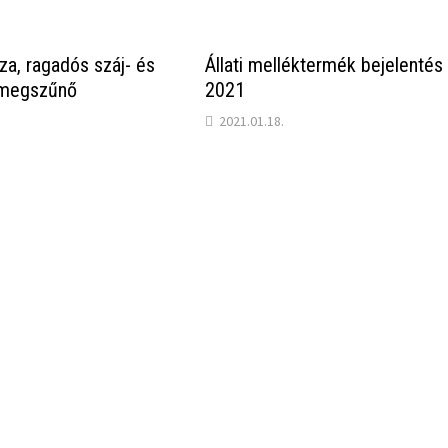
za, ragadós száj- és
Állati melléktermék bejelentés
 megszűnő
2021
2021.01.18.