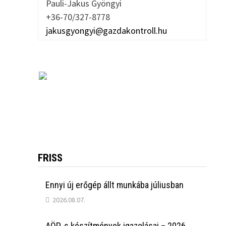
Pauli-Jakus Gyöngyi
+36-70/327-8778
jakusgyongyi@gazdakontroll.hu
FRISS
Ennyi új erőgép állt munkába júliusban
2026.08.07.
AÖP-s készítmények igazolásai – 2026