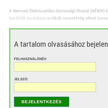
A Nemzeti Élelmiszerlánc-biztonsági Hivatal (NÉBIH) k
kezdődik hazánkban
a rókák veszettség elleni tava
A tartalom olvasásához bejele
FELHASZNÁLÓNÉV:
JELSZÓ:
BEJELENTKEZÉS