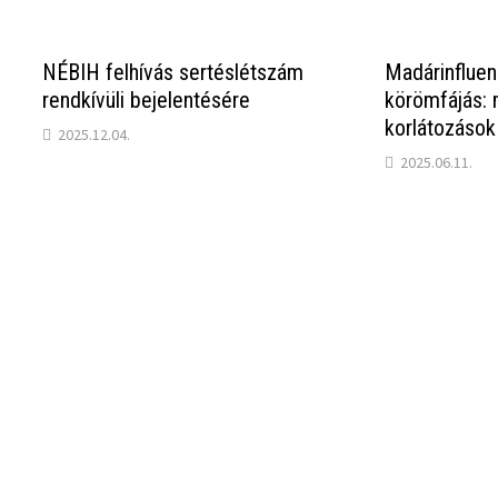
NÉBIH felhívás sertéslétszám
Madárinfluen
rendkívüli bejelentésére
körömfájás:
korlátozások
2025.12.04.
2025.06.11.