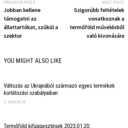
Bejegyzés
Previous
N
PREVIOUS POST
NEXT POST
post:
p
Jobban kellene
Szigorúbb feltételek
navigáció
támogatni az
vonatkoznak a
állattartókat, szűkül a
termőföld művelésből
szektor
való kivonására
YOU MIGHT ALSO LIKE
Változás az Ukrajnából származó egyes termékek
korlátozási szabályaiban
2023.05.15.
Termőföld kifüggesztések 2023.01.20.