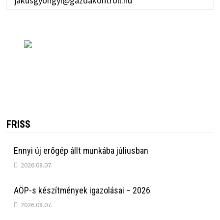
jakusgyongyi@gazdakontroll.hu
FRISS
Ennyi új erőgép állt munkába júliusban
2026.08.07.
AÖP-s készítmények igazolásai – 2026
2026.08.07.