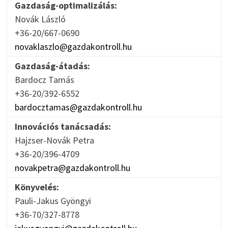
Gazdaság-optimalizálás:
Novák László
+36-20/667-0690
novaklaszlo@gazdakontroll.hu
Gazdaság-átadás:
Bardocz Tamás
+36-20/392-6552
bardocztamas@gazdakontroll.hu
Innovációs tanácsadás:
Hajzser-Novák Petra
+36-20/396-4709
novakpetra@gazdakontroll.hu
Könyvelés:
Pauli-Jakus Gyöngyi
+36-70/327-8778