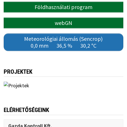
Földhasználati program
webGN
Meteorológiai állomás (Sencrop)
0,0 mm
36,5 %
30,2 °C
PROJEKTEK
ELÉRHETŐSÉGEINK
Gazda Kontroll Kft.