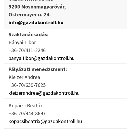
9200 Mosonmagyaróvár,
Ostermayer u. 24.
info@gazdakontroll.hu
Szaktanácsadás:
Bányai Tibor
+36-70/411-2246
banyaitibor@gazdakontroll.hu
Pályázati menedzsment:
Kleizer Andrea
+36-70/639-7625
kleizerandrea@gazdakontroll.hu
Kopácsi Beatrix
+36-70/944-8697
kopacsibeatrix@gazdakontroll.hu