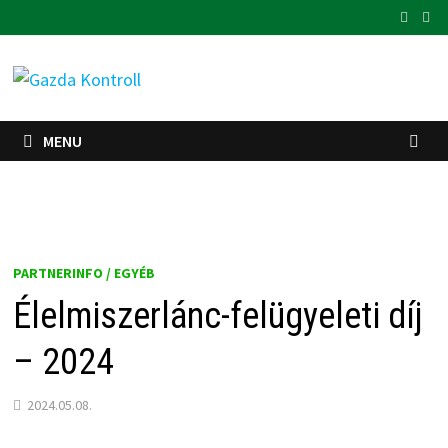
Skip
to
content
MENU
PARTNERINFO / EGYÉB
Élelmiszerlánc-felügyeleti díj
– 2024
2024.05.08.