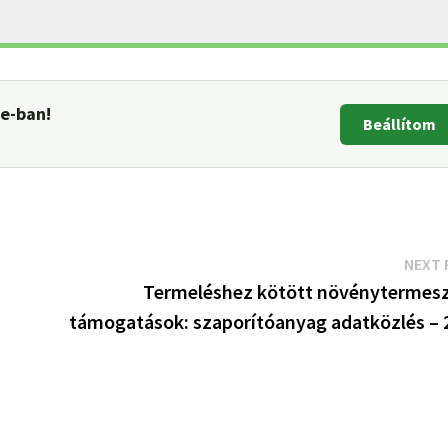
le-ban!
Beállítom
NEXT 
Termeléshez kötött növénytermesz
támogatások: szaporítóanyag adatközlés – 