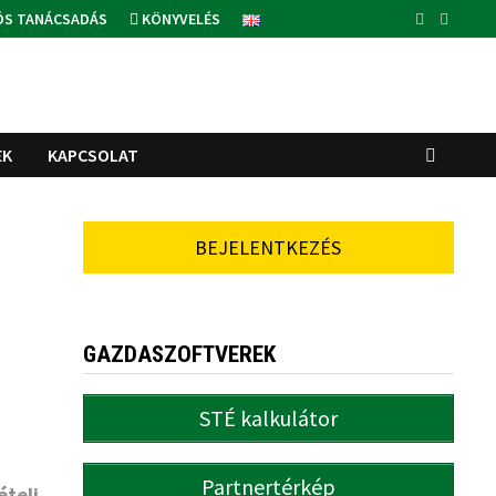
ÓS TANÁCSADÁS
KÖNYVELÉS
EK
KAPCSOLAT
BEJELENTKEZÉS
GAZDASZOFTVEREK
STÉ kalkulátor
Partnertérkép
teli