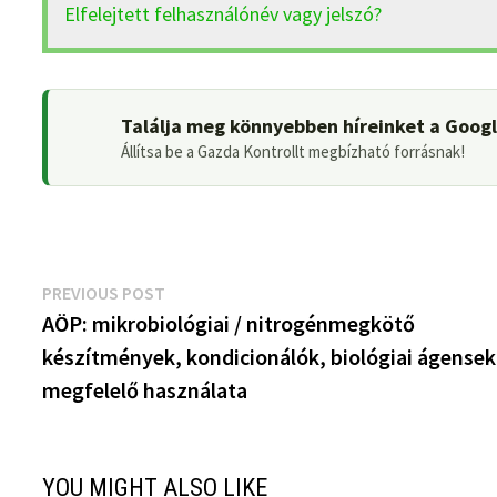
Elfelejtett felhasználónév vagy jelszó?
Találja meg könnyebben híreinket a Goog
Állítsa be a Gazda Kontrollt megbízható forrásnak!
Bejegyzés
Previous
PREVIOUS POST
post:
AÖP: mikrobiológiai / nitrogénmegkötő
navigáció
készítmények, kondicionálók, biológiai ágensek
megfelelő használata
YOU MIGHT ALSO LIKE