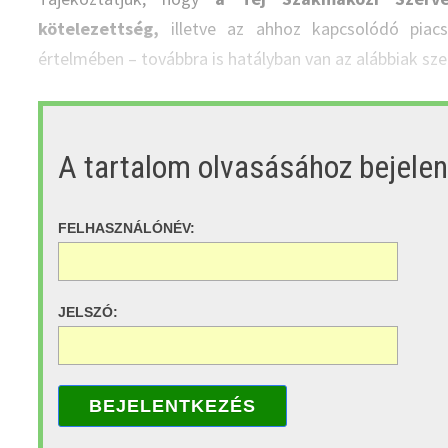
kötelezettség,
illetve az ahhoz kapcsolódó piacs
értelmében – továbbra is hatályban van az alábbiak szer
A tartalom olvasásához bejele
FELHASZNÁLÓNÉV:
JELSZÓ:
BEJELENTKEZÉS