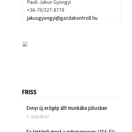
Pauli-Jakus Gyöngyi
+36-70/327-8778
jakusgyongyi@gazdakontroll.hu
FRISS
Ennyi új erőgép állt munkába júliusban
2026.08.07.
Ez történik most a gabonapiacon: USA, EU,