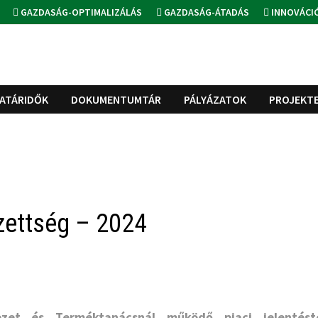
GAZDASÁG-OPTIMALIZÁLÁS
GAZDASÁG-ÁTADÁS
INNOVÁCI
ATÁRIDŐK
DOKUMENTUMTÁR
PÁLYÁZATOK
PROJEKT
ezettség – 2024
zet és Terméktanácsnál működő piaci jelentésté