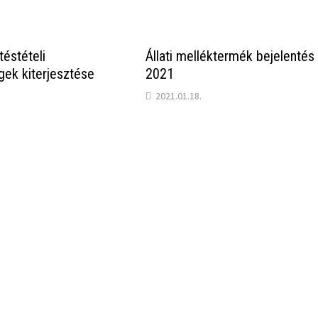
téstételi
Állati melléktermék bejelentés
gek kiterjesztése
2021
2021.01.18.