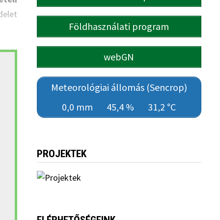
delet
Földhasználati program
webGN
Meteorológiai állomás (Sencrop)
0,0 mm
45,4 %
31,2 °C
PROJEKTEK