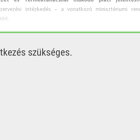
zervezési intézkedés – a vonatkozó minisztériumi ren
int.
ntkezés szükséges.