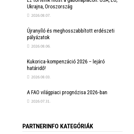
Ukrajna, Oroszország
2026.08.07.
Újranyíló és meghosszabbított erdészeti
pályázatok
2026.08.06.
Kukorica-kompenzáció 2026 – lejáró
határidő!
2026.08.03.
A FAO világpiaci prognózisa 2026-ban
2026.07.31.
PARTNERINFO KATEGÓRIÁK