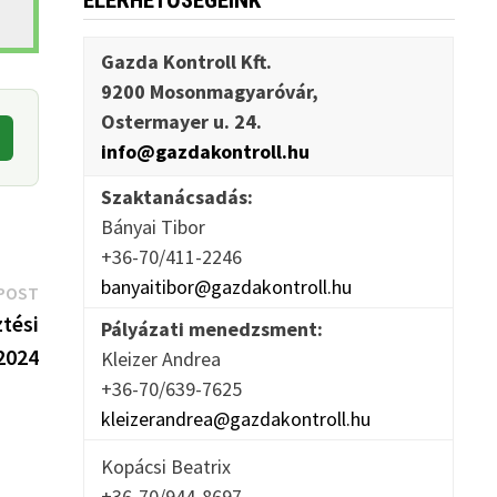
ELÉRHETŐSÉGEINK
Gazda Kontroll Kft.
9200 Mosonmagyaróvár,
Ostermayer u. 24.
info@gazdakontroll.hu
Szaktanácsadás:
Bányai Tibor
+36-70/411-2246
banyaitibor@gazdakontroll.hu
Next
POST
post:
tési
Pályázati menedzsment:
2024
Kleizer Andrea
+36-70/639-7625
kleizerandrea@gazdakontroll.hu
Kopácsi Beatrix
+36-70/944-8697