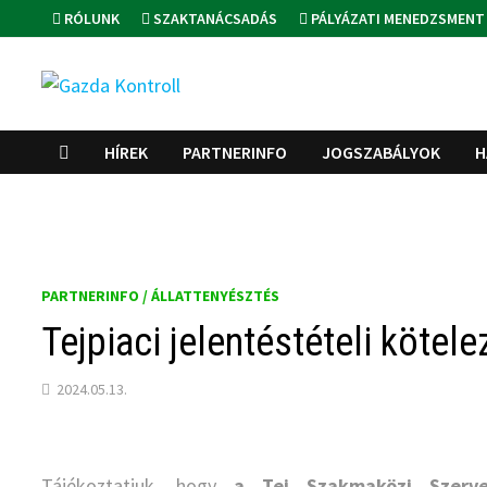
Skip
RÓLUNK
SZAKTANÁCSADÁS
PÁLYÁZATI MENEDZSMENT
to
content
HÍREK
PARTNERINFO
JOGSZABÁLYOK
H
PARTNERINFO / ÁLLATTENYÉSZTÉS
Tejpiaci jelentéstételi kötel
2024.05.13.
Tájékoztatjuk, hogy
a Tej Szakmaközi Szerve