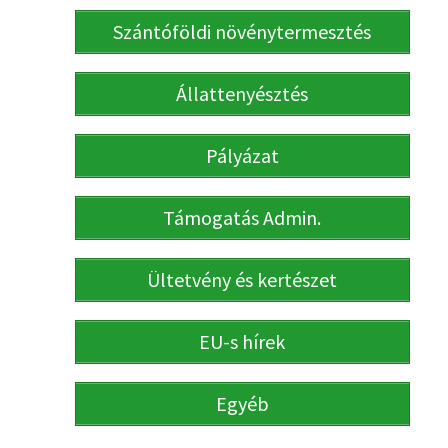
Szántóföldi növénytermesztés
Állattenyésztés
Pályázat
Támogatás Admin.
Ültetvény és kertészet
EU-s hírek
Egyéb