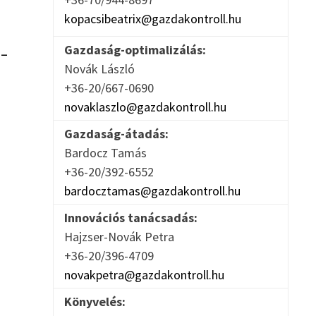
kopacsibeatrix@gazdakontroll.hu
Gazdaság-optimalizálás:
 –
Novák László
+36-20/667-0690
novaklaszlo@gazdakontroll.hu
Gazdaság-átadás:
Bardocz Tamás
+36-20/392-6552
bardocztamas@gazdakontroll.hu
Innovációs tanácsadás:
Hajzser-Novák Petra
+36-20/396-4709
novakpetra@gazdakontroll.hu
Könyvelés: