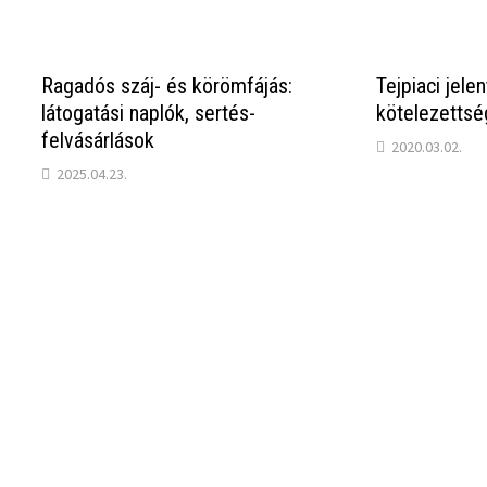
Ragadós száj- és körömfájás:
Tejpiaci jelen
látogatási naplók, sertés-
kötelezettsé
felvásárlások
2020.03.02.
2025.04.23.