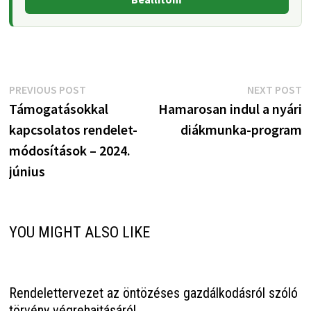
Bejegyzés
Previous
N
PREVIOUS POST
NEXT POST
post:
p
Támogatásokkal
Hamarosan indul a nyári
navigáció
kapcsolatos rendelet-
diákmunka-program
módosítások – 2024.
június
YOU MIGHT ALSO LIKE
Rendelettervezet az öntözéses gazdálkodásról szóló
törvény végrehajtásáról