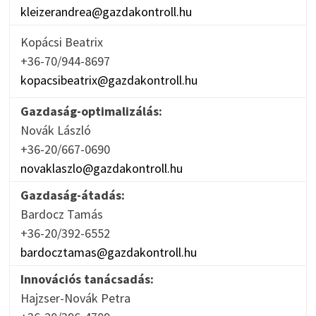
kleizerandrea@gazdakontroll.hu
Kopácsi Beatrix
+36-70/944-8697
kopacsibeatrix@gazdakontroll.hu
Gazdaság-optimalizálás:
Novák László
+36-20/667-0690
novaklaszlo@gazdakontroll.hu
Gazdaság-átadás:
Bardocz Tamás
+36-20/392-6552
bardocztamas@gazdakontroll.hu
Innovációs tanácsadás:
Hajzser-Novák Petra