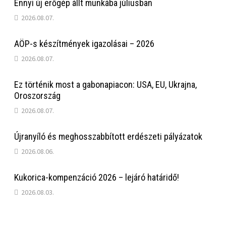
Ennyi új erőgép állt munkába júliusban
2026.08.07.
AÖP-s készítmények igazolásai – 2026
2026.08.07.
Ez történik most a gabonapiacon: USA, EU, Ukrajna,
Oroszország
2026.08.07.
Újranyíló és meghosszabbított erdészeti pályázatok
2026.08.06.
Kukorica-kompenzáció 2026 – lejáró határidő!
2026.08.03.