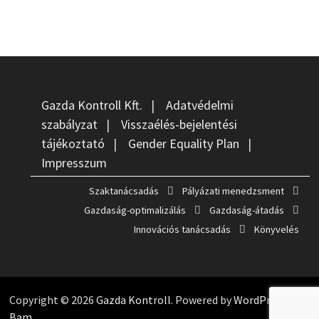
Gazda Kontroll Kft.
|
Adatvédelmi
szabályzat
|
Visszaélés-bejelentési
tájékoztató
|
Gender Equality Plan
|
Impresszum
Szaktanácsadás
Pályázati menedzsment
Gazdaság-optimalizálás
Gazdaság-átadás
Innovációs tanácsadás
Könyvelés
Copyright © 2026
Gazda Kontroll
. Powered by
WordPress
and
Bam
.