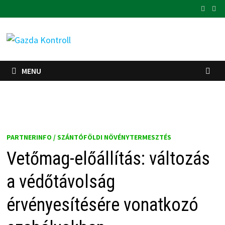
Skip
to
content
MENU
PARTNERINFO / SZÁNTÓFÖLDI NÖVÉNYTERMESZTÉS
Vetőmag-előállítás: változás
a védőtávolság
érvényesítésére vonatkozó