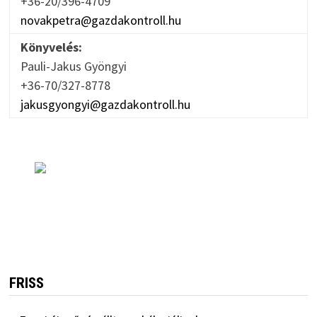
+36-20/396-4709
novakpetra@gazdakontroll.hu
Könyvelés:
Pauli-Jakus Gyöngyi
+36-70/327-8778
jakusgyongyi@gazdakontroll.hu
FRISS