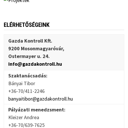
ELÉRHETŐSÉGEINK
Gazda Kontroll Kft.
9200 Mosonmagyaróvár,
Ostermayer u. 24.
info@gazdakontroll.hu
Szaktanácsadás:
Bányai Tibor
+36-70/411-2246
banyaitibor@gazdakontroll.hu
Pályázati menedzsment:
Kleizer Andrea
+36-70/639-7625