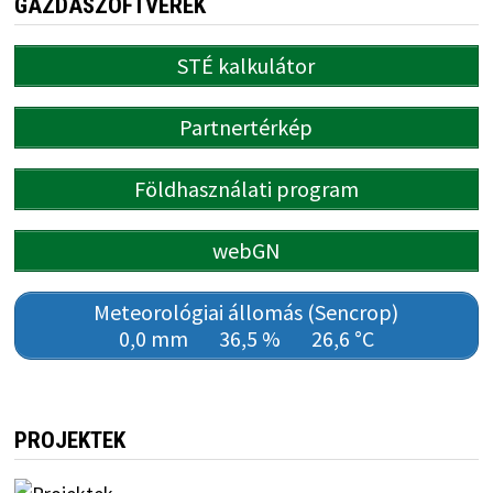
GAZDASZOFTVEREK
STÉ kalkulátor
Partnertérkép
Földhasználati program
webGN
Meteorológiai állomás (Sencrop)
0,0 mm
36,5 %
26,6 °C
PROJEKTEK