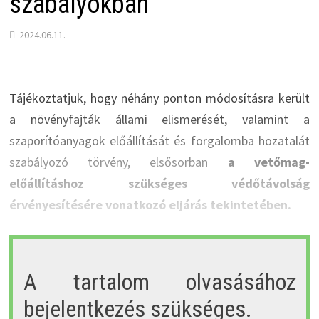
szabályokban
2024.06.11.
Tájékoztatjuk, hogy néhány ponton módosításra került
a növényfajták állami elismerését, valamint a
szaporítóanyagok előállítását és forgalomba hozatalát
szabályozó törvény, elsősorban
a vetőmag-
előállításhoz szükséges védőtávolság
érvényesítésére vonatkozó eljárás tekintetében.
A tartalom olvasásához
bejelentkezés szükséges.