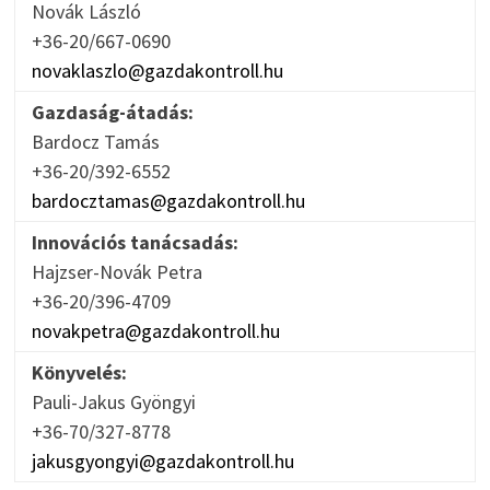
Novák László
+36-20/667-0690
novaklaszlo@gazdakontroll.hu
Gazdaság-átadás:
Bardocz Tamás
+36-20/392-6552
bardocztamas@gazdakontroll.hu
Innovációs tanácsadás:
Hajzser-Novák Petra
+36-20/396-4709
novakpetra@gazdakontroll.hu
Könyvelés:
Pauli-Jakus Gyöngyi
+36-70/327-8778
jakusgyongyi@gazdakontroll.hu