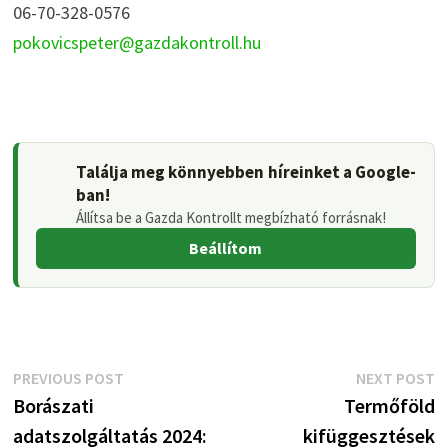
06-70-328-0576
pokovicspeter@gazdakontroll.hu
Találja meg könnyebben híreinket a Google-
ban!
Állítsa be a Gazda Kontrollt megbízható forrásnak!
Beállítom
Bejegyzés
Previous
N
PREVIOUS POST
NEXT POST
post:
p
Borászati
Termőföld
navigáció
adatszolgáltatás 2024:
kifüggesztések