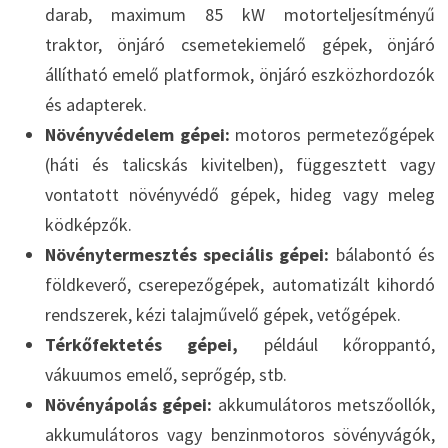
darab, maximum 85 kW motorteljesítményű
traktor, önjáró csemetekiemelő gépek, önjáró
állítható emelő platformok, önjáró eszközhordozók
és adapterek.
Növényvédelem gépei:
motoros permetezőgépek
(háti és talicskás kivitelben), függesztett vagy
vontatott növényvédő gépek, hideg vagy meleg
ködképzők.
Növénytermesztés speciális gépei:
bálabontó és
földkeverő, cserepezőgépek, automatizált kihordó
rendszerek, kézi talajművelő gépek, vetőgépek.
Térkőfektetés gépei,
például kőroppantó,
vákuumos emelő, seprőgép, stb.
Növényápolás gépei:
akkumulátoros metszőollók,
akkumulátoros vagy benzinmotoros sövényvágók,