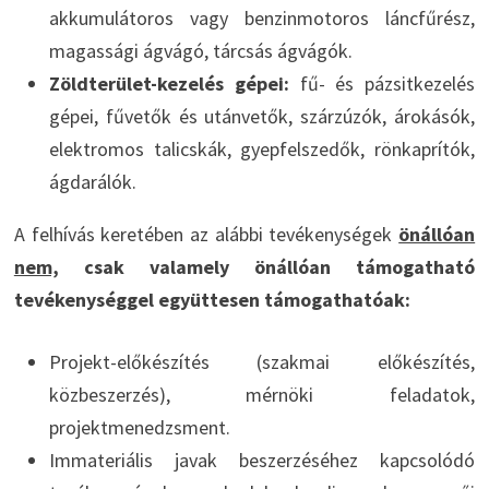
akkumulátoros vagy benzinmotoros láncfűrész,
magassági ágvágó, tárcsás ágvágók.
Zöldterület-kezelés gépei:
fű- és pázsitkezelés
gépei, fűvetők és utánvetők, szárzúzók, árokásók,
elektromos talicskák, gyepfelszedők, rönkaprítók,
ágdarálók.
A felhívás keretében az alábbi tevékenységek
önállóan
nem,
csak valamely önállóan támogatható
tevékenységgel együttesen támogathatóak:
Projekt-előkészítés (szakmai előkészítés,
közbeszerzés), mérnöki feladatok,
projektmenedzsment.
Immateriális javak beszerzéséhez kapcsolódó