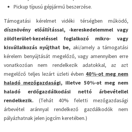
Pickup típusú gépjármű beszerzése.
Támogatási kérelmet vidéki térségben működő,
dísznövény előállítással, -kereskedelemmel vagy
zöldterület-kezeléssel foglalkozó mikro- vagy
kisvállalkozás nyújthat be,
aki/amely a támogatási
kérelem benyújtását megelőző, vagy amennyiben erre
vonatkozóan nem rendelkezik adatokkal, az azt
megelőző teljes lezárt üzleti évben
40%-ot meg nem
haladó mezőgazdasági,
illetve 50%-ot meg nem
haladó erdőgazdálkodási nettó árbevétellel
rendelkezik.
(Tehát 40% feletti mezőgazdasági
árbevétel aránnyal rendelkező gazdálkodók nem
pályázhatnak jelen jogcím keretében.)