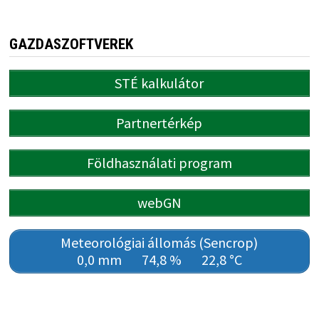
GAZDASZOFTVEREK
STÉ kalkulátor
Partnertérkép
Földhasználati program
webGN
Meteorológiai állomás (Sencrop)
0,0 mm
74,8 %
22,8 °C