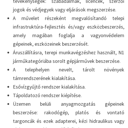
tevékenységek: szabadalmak, licencek, szerzői
jogok és védjegyek vagy eljárások megszerzése.
A művelet részeként megvalósítandó telepi
infrastruktúra-fejlesztés és/vagy eszközbeszerzés,
amely magában foglalja a vagyonvédelem
gépeinek, eszközeinek beszerzését.
Áruszállításra, terepi munkavégzéshez használt, N1
járműkategóriába sorolt gépjárművek beszerzése.
A telephelyen nevelt, tárolt növények
támrendszerének kialakítása.
Esővízgyűjtő rendszer kialakítása.
Tápoldatozó rendszer kiépítése.
Üzemen belüli anyagmozgatás gépeinek
beszerzése: rakodógép, platós és vontató
targoncák és ezek adapterei, kézi hidraulikus vagy