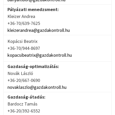
Pályázati menedzsment:
Kleizer Andrea
+36-70/639-7625
kleizerandrea@gazdakontroll.hu
Kopácsi Beatrix
+36-70/944-8697
kopacsibeatrix@gazdakontroll.hu
Gazdaság-optimalizálás:
Novák László
+36-20/667-0690
novaklaszlo@gazdakontroll.hu
Gazdaság-átadás:
Bardocz Tamás
+36-20/392-6552