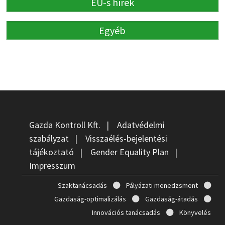
EU-s hírek
Egyéb
Gazda Kontroll Kft.
|
Adatvédelmi
szabályzat
|
Visszaélés-bejelentési
tájékoztató
|
Gender Equality Plan
|
Impresszum
Szaktanácsadás
Pályázati menedzsment
Gazdaság-optimalizálás
Gazdaság-átadás
Innovációs tanácsadás
Könyvelés