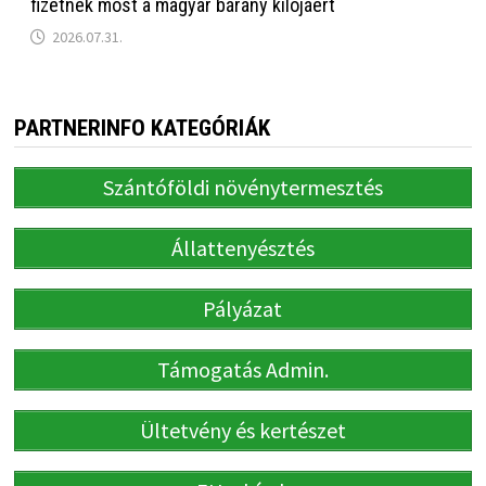
fizetnek most a magyar bárány kilójáért
2026.07.31.
PARTNERINFO KATEGÓRIÁK
Szántóföldi növénytermesztés
Állattenyésztés
Pályázat
Támogatás Admin.
Ültetvény és kertészet