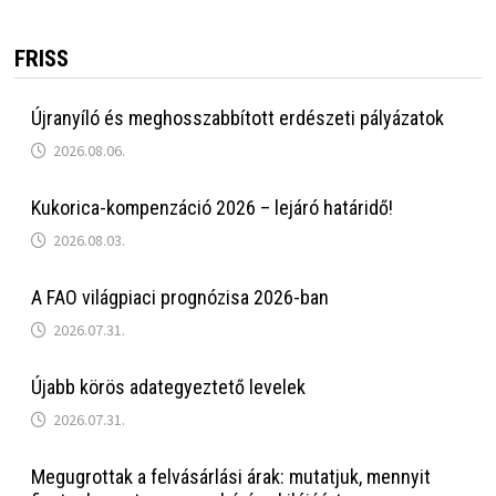
FRISS
Újranyíló és meghosszabbított erdészeti pályázatok
2026.08.06.
Kukorica-kompenzáció 2026 – lejáró határidő!
2026.08.03.
A FAO világpiaci prognózisa 2026-ban
2026.07.31.
Újabb körös adategyeztető levelek
2026.07.31.
Megugrottak a felvásárlási árak: mutatjuk, mennyit