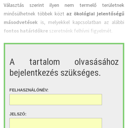
Választás szerint ilyen nem termelő területnek
minősülhetnek többek közt
az ökológiai jelentőségű
másodvetések
is, melyekkel kapcsolatban az alábbi
fontos határidőkre
szeretnénk felhívni figyelmét.
A tartalom olvasásához
bejelentkezés szükséges.
FELHASZNÁLÓNÉV:
JELSZÓ: