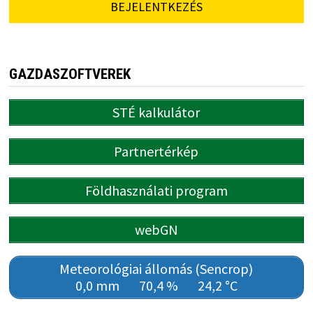
BEJELENTKEZÉS
GAZDASZOFTVEREK
STÉ kalkulátor
Partnertérkép
Földhasználati program
webGN
Meteorológiai állomás (Sencrop)
0,0 mm
70,4 %
24,2 °C