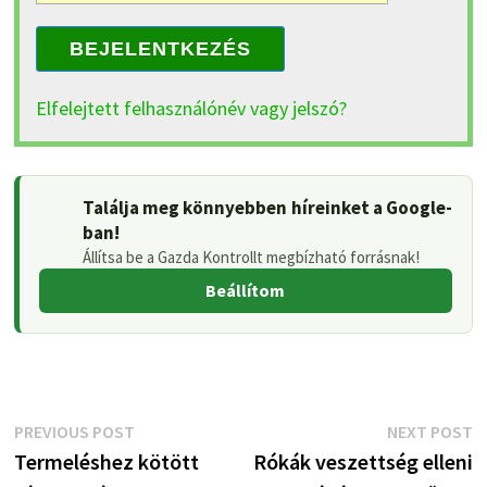
BEJELENTKEZÉS
Elfelejtett felhasználónév vagy jelszó?
Találja meg könnyebben híreinket a Google-
ban!
Állítsa be a Gazda Kontrollt megbízható forrásnak!
Beállítom
Bejegyzés
Previous
N
PREVIOUS POST
NEXT POST
post:
p
Termeléshez kötött
Rókák veszettség elleni
navigáció