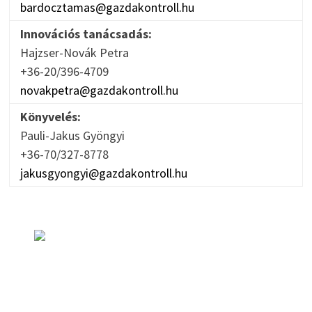
bardocztamas@gazdakontroll.hu
Innovációs tanácsadás:
Hajzser-Novák Petra
+36-20/396-4709
novakpetra@gazdakontroll.hu
Könyvelés:
Pauli-Jakus Gyöngyi
+36-70/327-8778
jakusgyongyi@gazdakontroll.hu