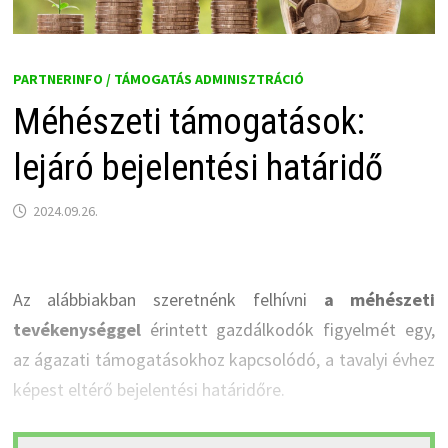
PARTNERINFO / TÁMOGATÁS ADMINISZTRÁCIÓ
Méhészeti támogatások:
lejáró bejelentési határidő
2024.09.26.
Az alábbiakban szeretnénk felhívni
a méhészeti
tevékenységgel
érintett gazdálkodók figyelmét egy,
az ágazati támogatásokhoz kapcsolódó, a tavalyi évhez
képest eltérő bejelentési határidőre.