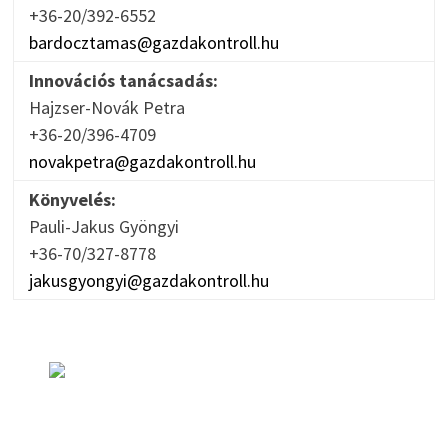
+36-20/392-6552
bardocztamas@gazdakontroll.hu
Innovációs tanácsadás:
Hajzser-Novák Petra
+36-20/396-4709
novakpetra@gazdakontroll.hu
Könyvelés:
Pauli-Jakus Gyöngyi
+36-70/327-8778
jakusgyongyi@gazdakontroll.hu