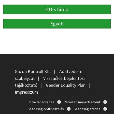
EU-s hírek
Egyéb
Gazda Kontroll Kft.
|
Adatvédelmi
szabályzat
|
Visszaélés-bejelentési
tájékoztató
|
Gender Equality Plan
|
Impresszum
Szaktanácsadás
Pályázati menedzsment
Gazdaság-optimalizálás
Gazdaság-átadás