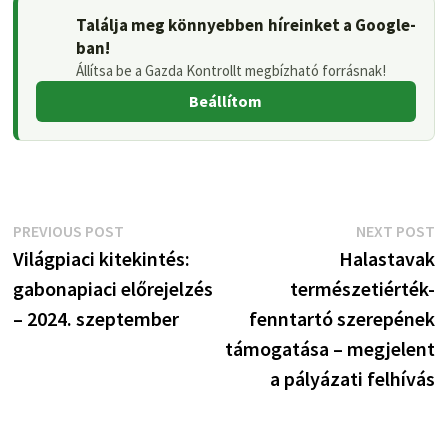
Találja meg könnyebben híreinket a Google-
ban!
Állítsa be a Gazda Kontrollt megbízható forrásnak!
Beállítom
Bejegyzés
Previous
N
PREVIOUS POST
NEXT POST
post:
p
Világpiaci kitekintés:
Halastavak
navigáció
gabonapiaci előrejelzés
természetiérték-
– 2024. szeptember
fenntartó szerepének
támogatása – megjelent
a pályázati felhívás