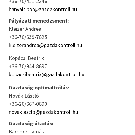
+36-70/411-2246
banyaitibor@gazdakontroll.hu
Pályázati menedzsment:
Kleizer Andrea
+36-70/639-7625
kleizerandrea@gazdakontroll.hu
Kopácsi Beatrix
+36-70/944-8697
kopacsibeatrix@gazdakontroll.hu
Gazdaság-optimalizálás:
Novák László
+36-20/667-0690
novaklaszlo@gazdakontroll.hu
Gazdaság-átadás:
Bardocz Tamás