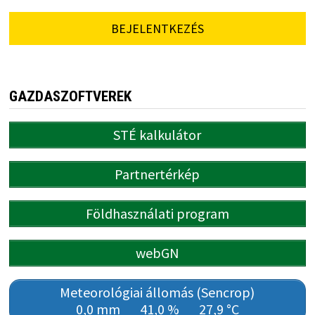
BEJELENTKEZÉS
GAZDASZOFTVEREK
STÉ kalkulátor
Partnertérkép
Földhasználati program
webGN
Meteorológiai állomás (Sencrop)
0,0 mm
41,0 %
27,9 °C