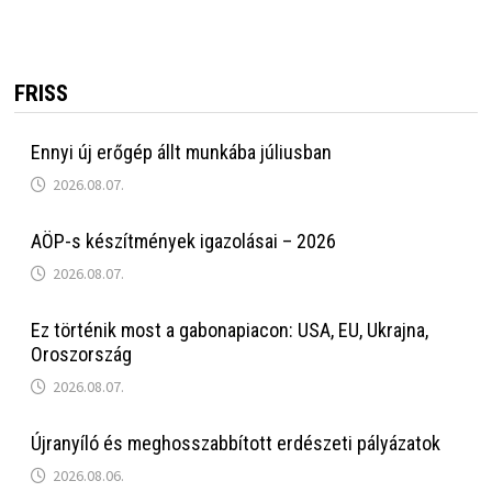
FRISS
Ennyi új erőgép állt munkába júliusban
2026.08.07.
AÖP-s készítmények igazolásai – 2026
2026.08.07.
Ez történik most a gabonapiacon: USA, EU, Ukrajna,
Oroszország
2026.08.07.
Újranyíló és meghosszabbított erdészeti pályázatok
2026.08.06.