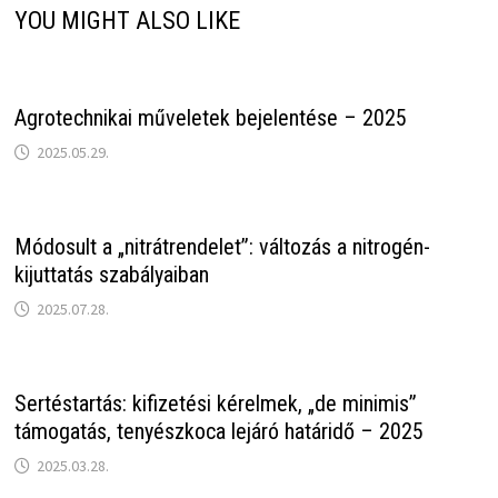
YOU MIGHT ALSO LIKE
Agrotechnikai műveletek bejelentése – 2025
2025.05.29.
Módosult a „nitrátrendelet”: változás a nitrogén-
kijuttatás szabályaiban
2025.07.28.
Sertéstartás: kifizetési kérelmek, „de minimis”
támogatás, tenyészkoca lejáró határidő – 2025
2025.03.28.