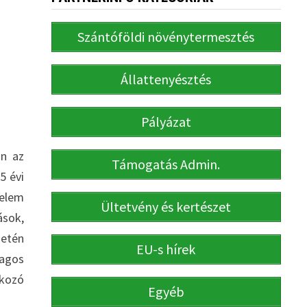
Szántóföldi növénytermesztés
Állattenyésztés
Pályázat
án az
Támogatás Admin.
5 évi
relem
Ültetvény és kertészet
ások,
setén
EU-s hírek
lagos
kozó
Egyéb