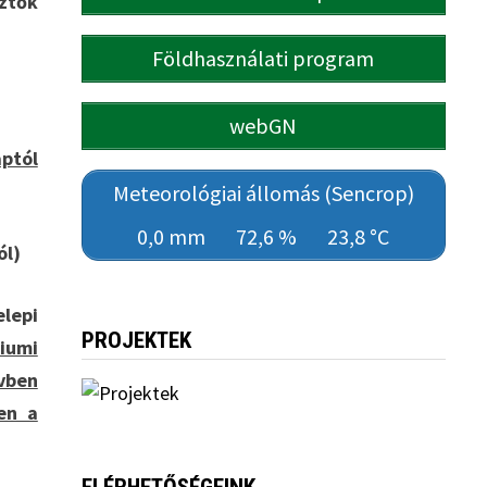
ztők
Földhasználati program
webGN
aptól
Meteorológiai állomás (Sencrop)
0,0 mm
72,6 %
23,8 °C
ól)
elepi
PROJEKTEK
iumi
évben
en a