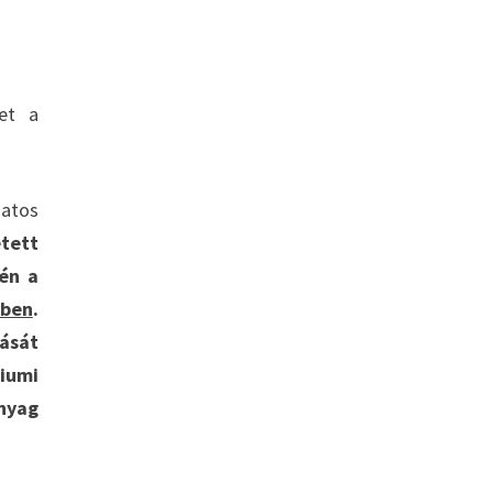
get a
matos
tett
tén a
vben
.
ását
iumi
nyag