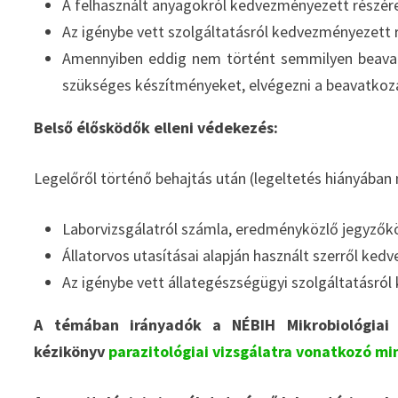
A felhasznált anyagokról kedvezményezett részére 
Az igénybe vett szolgáltatásról kedvezményezett r
Amennyiben eddig nem történt semmilyen beavat
szükséges készítményeket, elvégezni a beavatkoz
Belső élősködők elleni védekezés:
Legelőről történő behajtás után (legeltetés hiányában
Laborvizsgálatról számla, eredményközlő jegyzőkö
Állatorvos utasításai alapján használt szerről ked
Az igénybe vett állategészségügyi szolgáltatásról
A témában irányadók a NÉBIH Mikrobiológiai N
kézikönyv
parazitológiai vizsgálatra vonatkozó mi