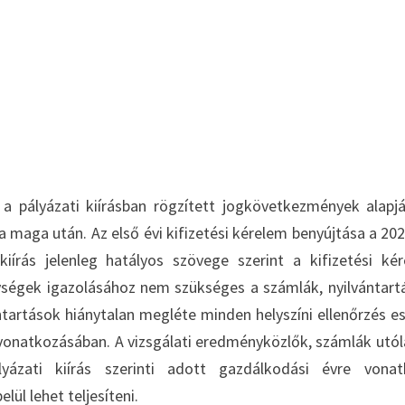
 a pályázati kiírásban rögzített jogkövetkezmények alapj
ja maga után. Az első évi kifizetési kérelem benyújtása a 202
iírás jelenleg hatályos szövege szerint a kifizetési ké
ségek igazolásához nem szükséges a számlák, nyilvántart
tartások hiánytalan megléte minden helyszíni ellenőrzés e
k vonatkozásában. A vizsgálati eredményközlők, számlák utó
yázati kiírás szerinti adott gazdálkodási évre vonat
lül lehet teljesíteni.