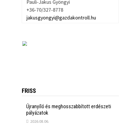
Pauli-Jakus Gyöngyi
+36-70/327-8778
jakusgyongyi@gazdakontroll.hu
FRISS
Újranyíló és meghosszabbított erdészeti
pályázatok
2026.08.06.