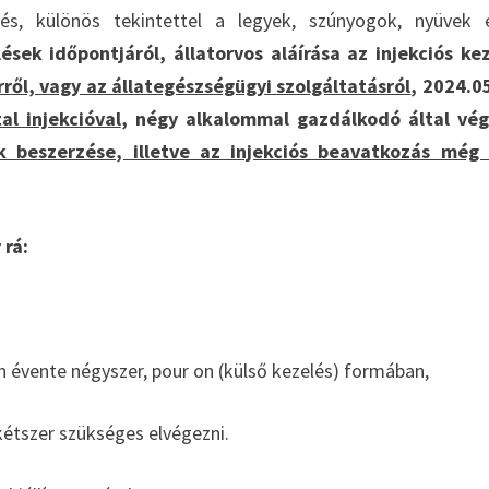
és, különös tekintettel a legyek, szúnyogok, nyüvek e
sek időpontjáról, állatorvos aláírása az injekciós ke
ről, vagy az állategészségügyi szolgáltatásról
, 2024.0
al injekcióval
, négy alkalommal gazdálkodó által vég
 beszerzése, illetve az injekciós beavatkozás még
 rá:
 évente négyszer, pour on (külső kezelés) formában,
 kétszer szükséges elvégezni.