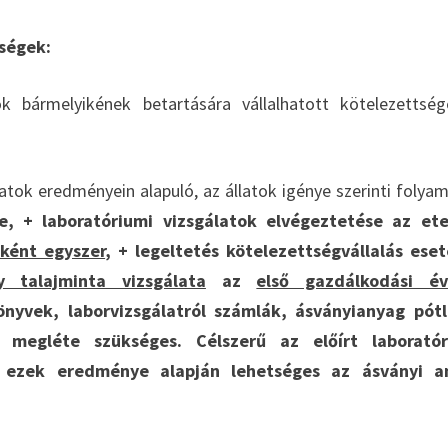
ségek:
k bármelyikének betartására vállalhatott kötelezettsé
atok eredményein alapuló, az állatok igénye szerinti folya
, + laboratóriumi vizsgálatok elvégeztetése az ete
ként egyszer
, + legeltetés kötelezettségvállalás ese
y talajminta vizsgálata
az
első gazdálkodási é
önyvek, laborvizsgálatról számlák, ásványianyag pótl
 megléte szükséges. Célszerű az előírt laboratór
l ezek eredménye alapján lehetséges az ásványi a