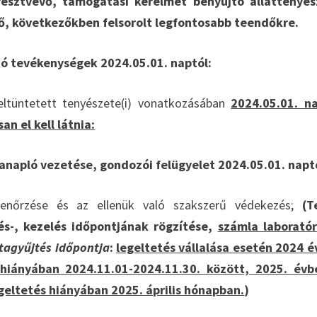
észtvevő, támogatási kérelmet benyújtó állattenyés
tő, következőkben felsorolt legfontosabb teendőkre.
ó tevékenységek 2024.05.01. naptól:
ltüntetett tenyészete(i) vonatkozásában
2024.05.01. n
n el kell látnia:
anapló vezetése, gondozói felügyelet 2024.05.01. napt
llenőrzése és az ellenük való szakszerű védekezés;
(T
s-, kezelés időpontjának rögzítése,
számla laboratór
tagyűjtés időpontja
:
legeltetés vállalása esetén 2024 
hiányában 2024.11.01-2024.11.30. között, 2025. évb
legeltetés hiányában 2025. április hónapban.
)