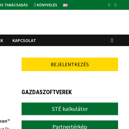
ÓS TANÁCSADÁS
KÖNYVELÉS
EK
KAPCSOLAT
BEJELENTKEZÉS
GAZDASZOFTVEREK
STÉ kalkulátor
ban”
Partnertérkép