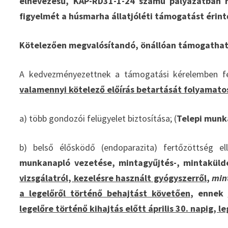
elnevezésű, KAP-RD31-1-24 számú pályázatban r
figyelmét a húsmarha állatjóléti támogatást érin
Kötelezően megvalósítandó, önállóan támogathat
A kedvezményezettnek a támogatási kérelemben fe
valamennyi kötelező előírás betartását folyamatosa
a) több gondozói felügyelet biztosítása; (
Telepi munk
b) belső élősködő (endoparazita) fertőzöttség e
munkanapló vezetése, mintagyűjtés-, mintaküldé
vizsgálatról, kezelésre használt gyógyszerről
,
min
a legelőről történő behajtást követően
, ennek
legelőre történő kihajtás előtt április 30. napig, 