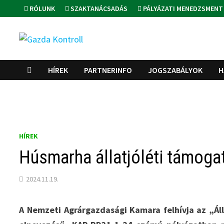
Skip
RÓLUNK
SZAKTANÁCSADÁS
PÁLYÁZATI MENEDZSMENT
to
content
HÍREK
PARTNERINFO
JOGSZABÁLYOK
H
HÍREK
Húsmarha állatjóléti támogat
2024.11.19.
A Nemzeti Agrárgazdasági Kamara felhívja az „Á