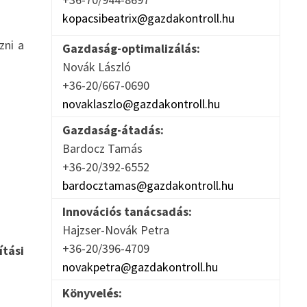
kopacsibeatrix@gazdakontroll.hu
zni a
Gazdaság-optimalizálás:
Novák László
+36-20/667-0690
novaklaszlo@gazdakontroll.hu
Gazdaság-átadás:
Bardocz Tamás
+36-20/392-6552
bardocztamas@gazdakontroll.hu
Innovációs tanácsadás:
Hajzser-Novák Petra
+36-20/396-4709
tási
novakpetra@gazdakontroll.hu
Könyvelés: