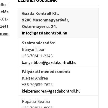
ELÉRHETŐSÉGEINK
lleni
zelés
Gazda Kontroll Kft.
5.01-
9200 Mosonmagyaróvár,
zett
Ostermayer u. 24.
info@gazdakontroll.hu
 nem
Szaktanácsadás:
Bányai Tibor
+36-70/411-2246
banyaitibor@gazdakontroll.hu
Pályázati menedzsment:
Kleizer Andrea
+36-70/639-7625
kleizerandrea@gazdakontroll.hu
Kopácsi Beatrix
+36-70/944-8697