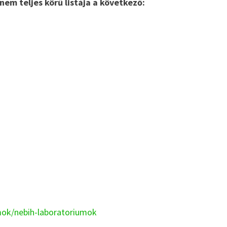
nem teljes körű listája a következő:
umok/nebih-laboratoriumok