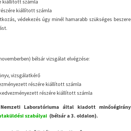
kiállított számla
észére kiállított számla
kozás, védekezés úgy minél hamarabb szükséges beszere
ást.
 novemberben) bélsár vizsgálat elvégzése:
nyv, vizsgálatkérő
vezményezett részére kiállított számla
 kedvezményezett részére kiállított számla
emzeti Laboratóriuma által kiadott minőségirányí
ntaküldési szabályai
(bélsár a 3. oldalon).