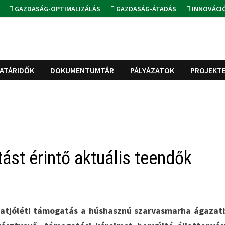
GAZDASÁG-OPTIMALIZÁLÁS
GAZDASÁG-ÁTADÁS
INNOVÁCI
ATÁRIDŐK
DOKUMENTUMTÁR
PÁLYÁZATOK
PROJEKT
ást érintő aktuális teendők
llatjóléti támogatás a húshasznú szarvasmarha ágazat