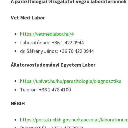
A parazitológiai vizsgálatot végző laboratóriumok 
Vet-Med-Labor
https://vetmedlabor.hu/#
Laboratórium: +36 1 422 0944
dr. Sáfrány János: +36 70 422 0944
Állatorvostudományi Egyetem Labor
https://univet.hu/hu/parazitologia/diagnosztika
Telefon: +36 1 478 4100
NÉBIH
https://portal.nebih.gov.hu/kapcsolat/laboratori