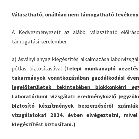
Választható, önállóan nem támogatható tevékeny
A Kedvezményezett az alábbi választható előíráso
támogatási kérelemben:
a) ásványi anyag kiegészítés alkalmazása laborvizsgál
pótlás biztosításával (
Telepi munkanapló vezetése
takarmányok vonatkozásában gazdálkodási éven
legelőterületek tekintetében blokkonként eg
Laboratóriumi vizsgálati eredményközlő jegyzők
biztosító készítmények beszerzéséről számlák
vizsgálatokat 2024. évben elvégeztetni, mive
kiegészítést biztosítani.)