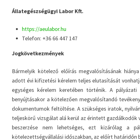
Állategészségügyi Labor Kft.
https://aeulabor.hu
Telefon: +36 66 447 147
Jogkövetkezmények
Bármelyik kötelező előírás megvalósításának hiánya
adott évi kifizetési kérelem teljes elutasítását vonhat
egységes kérelem keretében történik. A pályázati k
benyújtásakor a kötelezően megvalósítandó tevékeny
dokumentumok feltöltése. A szükséges iratok, nyilván
teljeskörű vizsgálat alá kerül az érintett gazdálkodó
beszerzése nem lehetséges, ezt kizárólag a pál
kötelezettségvállalási időszakban, az előírt határidőn be