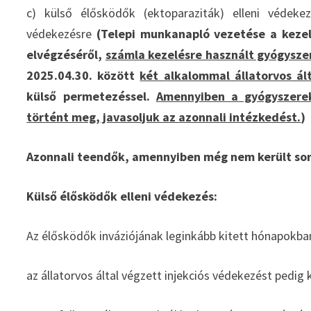
c) külső élősködők (ektoparaziták) elleni védekez
védekezésre
(Telepi munkanapló vezetése a kezelé
elvégzéséről,
számla kezelésre használt gyógyszer
2025.04.30. között
két alkalommal állatorvos ált
külső permetezéssel.
Amennyiben a gyógyszerek
történt meg, javasoljuk az azonnali intézkedést.
)
Azonnali teendők, amennyiben még nem került sor
Külső élősködők elleni védekezés:
Az élősködők inváziójának leginkább kitett hónapokban
az állatorvos által végzett injekciós védekezést pedig