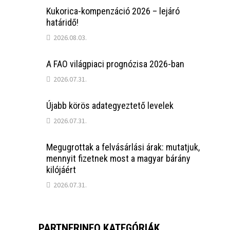
Kukorica-kompenzáció 2026 – lejáró
határidő!
2026.08.03.
A FAO világpiaci prognózisa 2026-ban
2026.07.31.
Újabb körös adategyeztető levelek
2026.07.31.
Megugrottak a felvásárlási árak: mutatjuk,
mennyit fizetnek most a magyar bárány
kilójáért
2026.07.31.
PARTNERINFO KATEGÓRIÁK