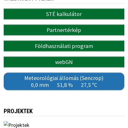
STÉ kalkulátor
Partnertérkép
Földhasználati program
webGN
Meteorológiai állomás (Sencrop)
0,0 mm
51,8 %
27,5 °C
PROJEKTEK