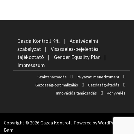
Gazda Kontroll Kft.
|
Adatvédelmi
szabályzat
|
Visszaélés-bejelentési
tájékoztató
|
Gender Equality Plan
|
Impresszum
Szaktanácsadás
Pályázati menedzsment
Gazdaság-optimalizálás
Gazdaság-átadás
Innovációs tanácsadás
Könyvelés
Copyright © 2026
Gazda Kontroll
. Powered by
WordPress
and
Bam
.