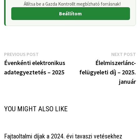
Állítsa be a Gazda Kontrollt megbízható forrásnak!
Beállítom
Bejegyzés
Previous
N
PREVIOUS POST
NEXT POST
post:
p
Évenkénti elektronikus
Élelmiszerlánc-
navigáció
adategyeztetés – 2025
felügyeleti díj – 2025.
január
YOU MIGHT ALSO LIKE
Fajtaoltalmi díjak a 2024. évi tavaszi vetésekhez