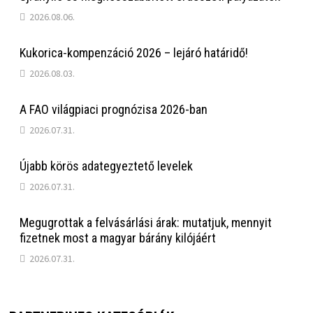
2026.08.06.
Kukorica-kompenzáció 2026 – lejáró határidő!
2026.08.03.
A FAO világpiaci prognózisa 2026-ban
2026.07.31.
Újabb körös adategyeztető levelek
2026.07.31.
Megugrottak a felvásárlási árak: mutatjuk, mennyit
fizetnek most a magyar bárány kilójáért
2026.07.31.