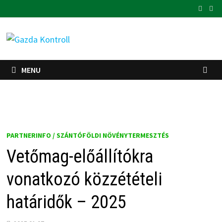
Skip
to
content
MENU
PARTNERINFO / SZÁNTÓFÖLDI NÖVÉNYTERMESZTÉS
Vetőmag-előállítókra
vonatkozó közzétételi
határidők – 2025