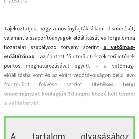
2025.01.07.
Tájékoztatjuk, hogy a növényfajták állami elismerését,
valamint a szaporítóanyagok előállítását és forgalomba
hozatalát szabályozó törvény szerint
a vetőmag-
előállítónak
– az érintett földterületrészek területének
pontos meghatározásával együtt – a vetőmag-
előállításba vont és az előírt védőtávolságon belül lévő
földterület fekvése szerint
illetékes helyi
önkormányzat honlapján 30 napra közzé kell tennie
a vetéstervét.
A tartalom olvasásához