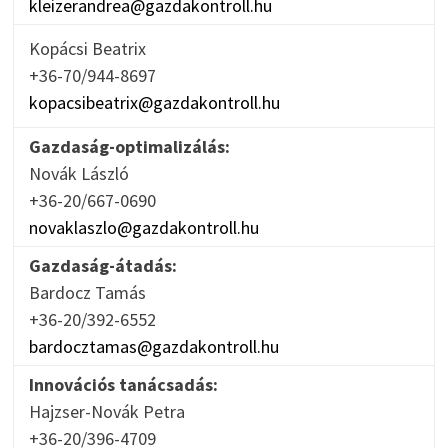
kleizerandrea@gazdakontroll.hu
Kopácsi Beatrix
+36-70/944-8697
kopacsibeatrix@gazdakontroll.hu
Gazdaság-optimalizálás:
Novák László
+36-20/667-0690
novaklaszlo@gazdakontroll.hu
Gazdaság-átadás:
Bardocz Tamás
+36-20/392-6552
bardocztamas@gazdakontroll.hu
Innovációs tanácsadás:
Hajzser-Novák Petra
+36-20/396-4709