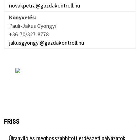
novakpetra@gazdakontroll.hu
Könyvelés:
Pauli-Jakus Gyöngyi
+36-70/327-8778
jakusgyongyi@gazdakontroll.hu
FRISS
Újranyíló és meghosszabbított erdészeti pályázatok