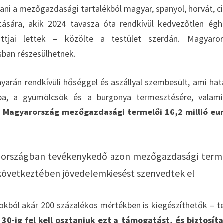
ani a mezőgazdasági tartalékból magyar, spanyol, horvát, ci
sára, akik 2024 tavasza óta rendkívül kedvezőtlen égha
ottjai lettek – közölte a testület szerdán. Magyaro
sban részesülhetnek.
rán rendkívüli hőséggel és aszállyal szembesült, ami hat
épa, a gyümölcsök és a burgonya termesztésére, valam
nt Magyarország mezőgazdasági termelői 16,2 millió eu
 öt országban tevékenykedő azon mezőgazdasági term
következtében jövedelemkiesést szenvedtek el
okból akár 200 százalékos mértékben is kiegészíthetők – t
-ig fel kell osztaniuk ezt a támogatást, és biztosít