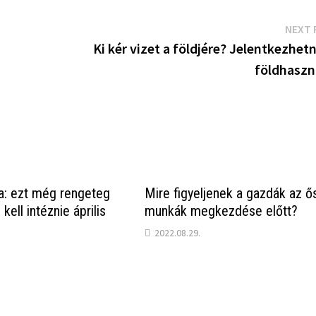
NEXT 
Ki kér vizet a földjére? Jelentkezhet
földhaszn
a: ezt még rengeteg
Mire figyeljenek a gazdák az ő
kell intéznie április
munkák megkezdése előtt?
2022.08.29.