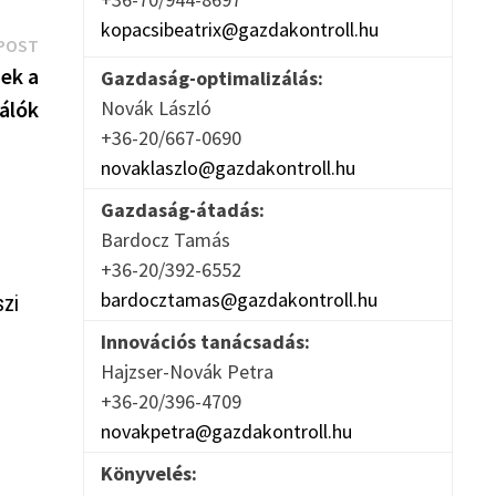
kopacsibeatrix@gazdakontroll.hu
Next
POST
post:
nek a
Gazdaság-optimalizálás:
álók
Novák László
+36-20/667-0690
novaklaszlo@gazdakontroll.hu
Gazdaság-átadás:
Bardocz Tamás
+36-20/392-6552
bardocztamas@gazdakontroll.hu
szi
Innovációs tanácsadás:
Hajzser-Novák Petra
+36-20/396-4709
novakpetra@gazdakontroll.hu
Könyvelés: