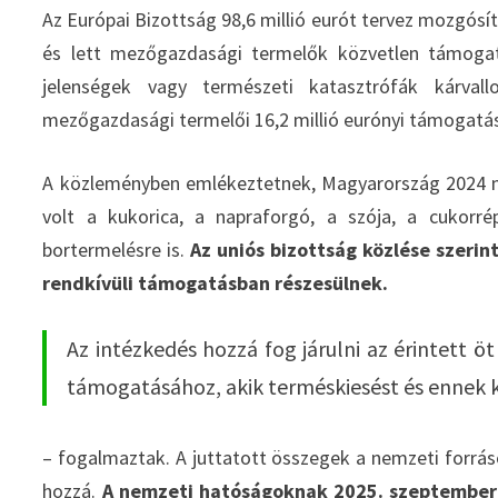
Az Európai Bizottság 98,6 millió eurót tervez mozgósít
és lett mezőgazdasági termelők közvetlen támogatá
jelenségek vagy természeti katasztrófák kárvall
mezőgazdasági termelői 16,2 millió eurónyi támogatá
A közleményben emlékeztetnek, Magyarország 2024 nya
volt a kukorica, a napraforgó, a szója, a cukorr
bortermelésre is.
Az uniós bizottság közlése szeri
rendkívüli támogatásban részesülnek.
Az intézkedés hozzá fog járulni az érintett
támogatásához, akik terméskiesést és ennek 
– fogalmaztak. A juttatott összegek a nemzeti forrás
hozzá.
A nemzeti hatóságoknak 2025. szeptember 30