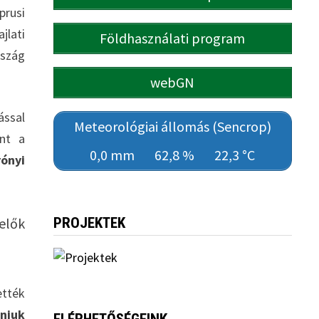
prusi
jlati
Földhasználati program
rszág
webGN
ással
Meteorológiai állomás (Sencrop)
int a
0,0 mm
62,8 %
22,3 °C
rónyi
elők
PROJEKTEK
ették
aniuk