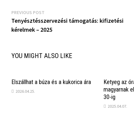
Bejegyzés
Previous
PREVIOUS POST
post:
Tenyésztésszervezési támogatás: kifizetési
navigáció
kérelmek – 2025
YOU MIGHT ALSO LIKE
Elszállhat a búza és a kukorica ára
Ketyeg az ór
magyarnak el 
2026.04.25.
30-ig
2025.04.07.