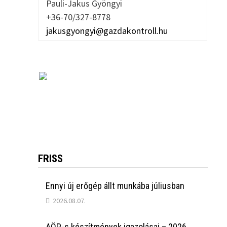
Pauli-Jakus Gyöngyi
+36-70/327-8778
jakusgyongyi@gazdakontroll.hu
FRISS
Ennyi új erőgép állt munkába júliusban
2026.08.07.
AÖP-s készítmények igazolásai – 2026