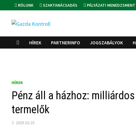
Skip
RÓLUNK
SZAKTANÁCSADÁS
PÁLYÁZATI MENEDZSMENT
to
content
HÍREK
PARTNERINFO
JOGSZABÁLYOK
H
HÍREK
Pénz áll a házhoz: milliárd
termelők
2025.02.25.