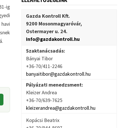
ELÉRHETŐSÉGEINK
31-ig
gyedi
Gazda Kontroll Kft.
9200 Mosonmagyaróvár,
 havi
Ostermayer u. 24.
ésnek
info@gazdakontroll.hu
á.
Szaktanácsadás:
Bányai Tibor
+36-70/411-2246
banyaitibor@gazdakontroll.hu
Pályázati menedzsment:
Kleizer Andrea
+36-70/639-7625
kleizerandrea@gazdakontroll.hu
Kopácsi Beatrix
+36-70/944-8697