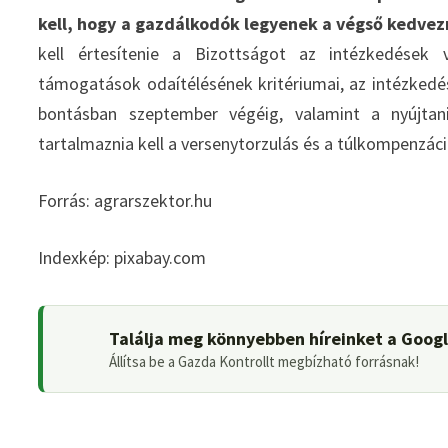
kell, hogy a gazdálkodók legyenek a végső kedv
kell értesítenie a Bizottságot az intézkedések v
támogatások odaítélésének kritériumai, az intézkedés
bontásban szeptember végéig, valamint a nyújtan
tartalmaznia kell a versenytorzulás és a túlkompenzáci
Forrás: agrarszektor.hu
Indexkép: pixabay.com
Találja meg könnyebben híreinket a Goog
Állítsa be a Gazda Kontrollt megbízható forrásnak!