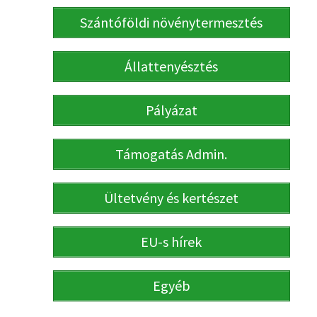
Szántóföldi növénytermesztés
Állattenyésztés
Pályázat
Támogatás Admin.
Ültetvény és kertészet
EU-s hírek
Egyéb