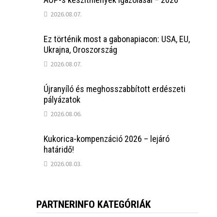
2026.08.07.
Ez történik most a gabonapiacon: USA, EU,
Ukrajna, Oroszország
2026.08.07.
Újranyíló és meghosszabbított erdészeti
pályázatok
2026.08.06.
Kukorica-kompenzáció 2026 – lejáró
határidő!
2026.08.03.
PARTNERINFO KATEGÓRIÁK