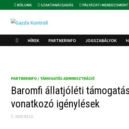
Skip
RÓLUNK
SZAKTANÁCSADÁS
PÁLYÁZATI MENEDZSMENT
to
content
HÍREK
PARTNERINFO
JOGSZABÁLYOK
H
PARTNERINFO / TÁMOGATÁS ADMINISZTRÁCIÓ
Baromfi állatjóléti támogatá
vonatkozó igénylések
2025.03.12.