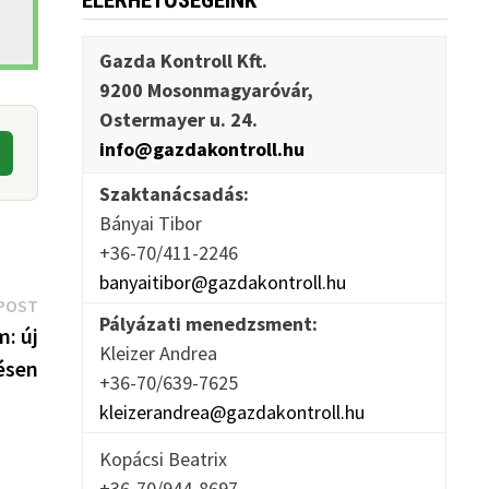
ELÉRHETŐSÉGEINK
Gazda Kontroll Kft.
9200 Mosonmagyaróvár,
Ostermayer u. 24.
info@gazdakontroll.hu
Szaktanácsadás:
Bányai Tibor
+36-70/411-2246
banyaitibor@gazdakontroll.hu
Next
POST
Pályázati menedzsment:
post:
m: új
Kleizer Andrea
ésen
+36-70/639-7625
kleizerandrea@gazdakontroll.hu
Kopácsi Beatrix
+36-70/944-8697