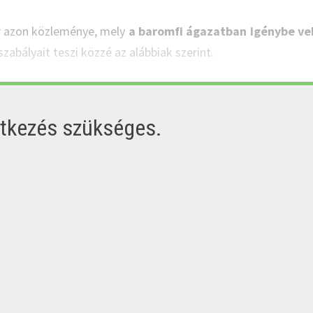
r azon közleménye, mely
a baromfi ágazatban igénybe ve
 szabályait teszi közzé az alábbiak szerint.
ntkezés szükséges.