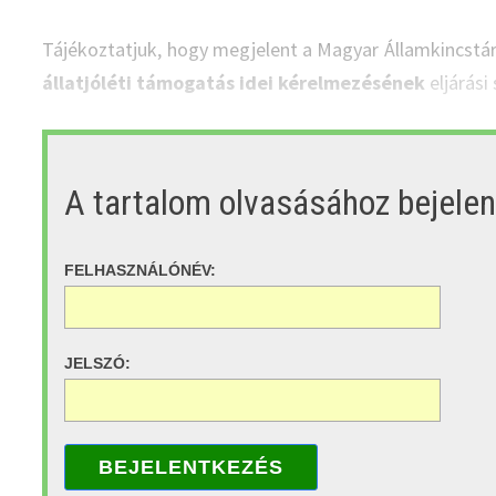
Tájékoztatjuk, hogy megjelent a Magyar Államkincstá
állatjóléti támogatás idei kérelmezésének
eljárási
A tartalom olvasásához bejele
FELHASZNÁLÓNÉV:
JELSZÓ:
BEJELENTKEZÉS