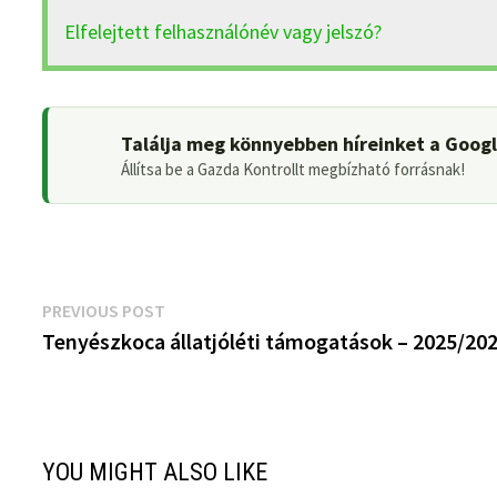
Elfelejtett felhasználónév vagy jelszó?
Találja meg könnyebben híreinket a Goog
Állítsa be a Gazda Kontrollt megbízható forrásnak!
Bejegyzés
Previous
PREVIOUS POST
post:
Tenyészkoca állatjóléti támogatások – 2025/20
navigáció
YOU MIGHT ALSO LIKE