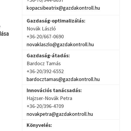
kopacsibeatrix@gazdakontroll.hu
Gazdaság-optimalizálás:
e
Novák László
lása
+36-20/667-0690
novaklaszlo@gazdakontroll.hu
Gazdaság-átadás:
Bardocz Tamás
+36-20/392-6552
bardocztamas@gazdakontroll.hu
Innovációs tanácsadás:
Hajzser-Novák Petra
+36-20/396-4709
novakpetra@gazdakontroll.hu
Könyvelés: