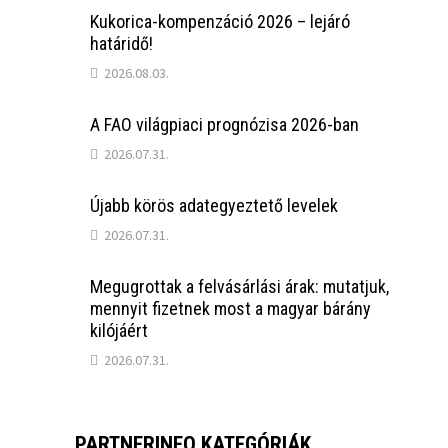
Kukorica-kompenzáció 2026 – lejáró
határidő!
2026.08.03.
A FAO világpiaci prognózisa 2026-ban
2026.07.31.
Újabb körös adategyeztető levelek
2026.07.31.
Megugrottak a felvásárlási árak: mutatjuk,
mennyit fizetnek most a magyar bárány
kilójáért
2026.07.31.
PARTNERINFO KATEGÓRIÁK