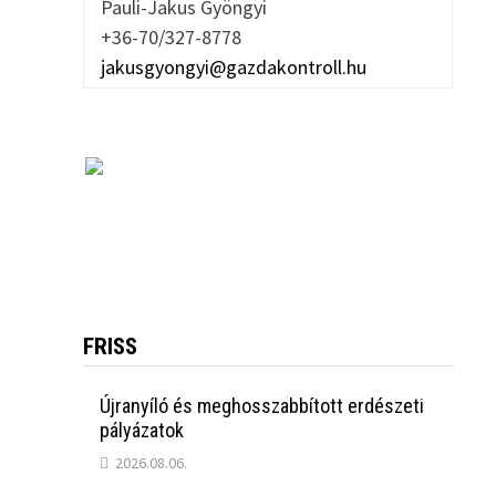
Pauli-Jakus Gyöngyi
+36-70/327-8778
jakusgyongyi@gazdakontroll.hu
FRISS
Újranyíló és meghosszabbított erdészeti
pályázatok
2026.08.06.