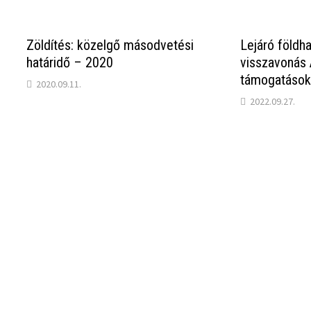
Zöldítés: közelgő másodvetési
Lejáró földha
határidő – 2020
visszavonás
támogatások
2020.09.11.
2022.09.27.