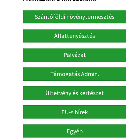
Szántóföldi növénytermesztés
Állattenyésztés
Pályázat
Támogatás Admin.
Ültetvény és kertészet
EU-s hírek
Egyéb