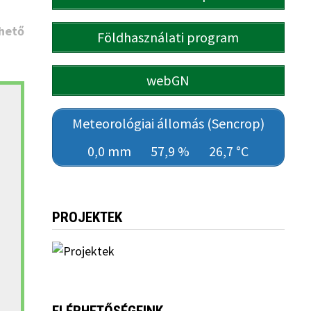
hető
Földhasználati program
webGN
Meteorológiai állomás (Sencrop)
0,0 mm
57,9 %
26,7 °C
PROJEKTEK