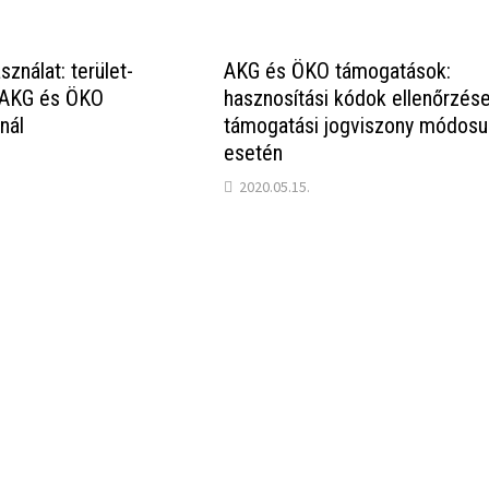
sználat: terület-
AKG és ÖKO támogatások:
 AKG és ÖKO
hasznosítási kódok ellenőrzés
nál
támogatási jogviszony módosu
esetén
2020.05.15.