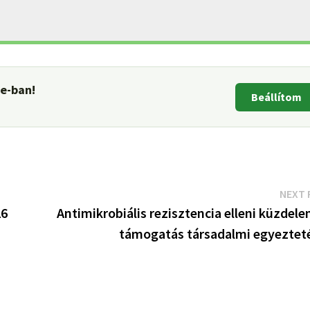
le-ban!
Beállítom
NEXT 
26
Antimikrobiális rezisztencia elleni küzdele
támogatás társadalmi egyeztet