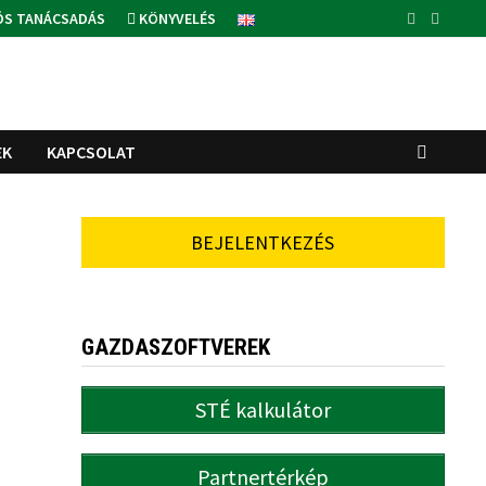
ÓS TANÁCSADÁS
KÖNYVELÉS
EK
KAPCSOLAT
BEJELENTKEZÉS
e
GAZDASZOFTVEREK
STÉ kalkulátor
Partnertérkép