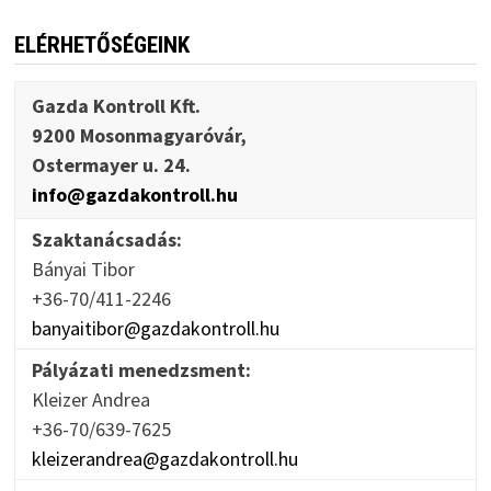
ELÉRHETŐSÉGEINK
Gazda Kontroll Kft.
9200 Mosonmagyaróvár,
Ostermayer u. 24.
info@gazdakontroll.hu
Szaktanácsadás:
Bányai Tibor
+36-70/411-2246
banyaitibor@gazdakontroll.hu
Pályázati menedzsment:
Kleizer Andrea
+36-70/639-7625
kleizerandrea@gazdakontroll.hu