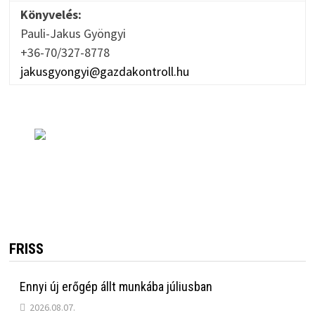
Könyvelés:
Pauli-Jakus Gyöngyi
+36-70/327-8778
jakusgyongyi@gazdakontroll.hu
FRISS
Ennyi új erőgép állt munkába júliusban
2026.08.07.