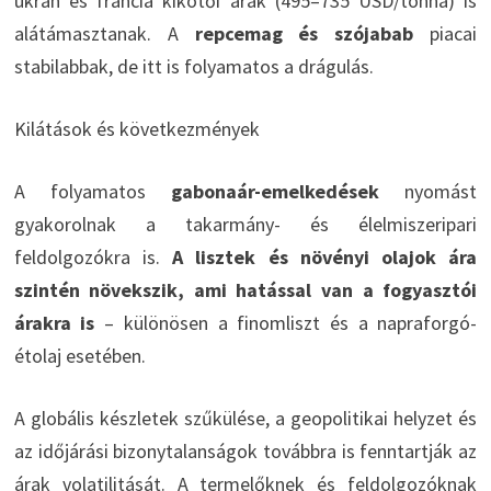
ukrán és francia kikötői árak (495–735 USD/tonna) is
alátámasztanak. A
repcemag és szójabab
piacai
stabilabbak, de itt is folyamatos a drágulás.
Kilátások és következmények
A folyamatos
gabonaár-emelkedések
nyomást
gyakorolnak a takarmány- és élelmiszeripari
feldolgozókra is.
A lisztek és növényi olajok ára
szintén növekszik, ami hatással van a fogyasztói
árakra is
– különösen a finomliszt és a napraforgó-
étolaj esetében.
A globális készletek szűkülése, a geopolitikai helyzet és
az időjárási bizonytalanságok továbbra is fenntartják az
árak volatilitását. A termelőknek és feldolgozóknak