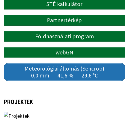
STÉ kalkulátor
Partnertérkép
Földhasználati program
webGN
Meteorológiai állomás (Sencrop)
0,0 mm
41,6 %
29,6 °C
PROJEKTEK