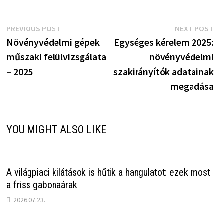
Bejegyzés
Previous
N
PREVIOUS POST
NEXT POST
post:
p
Növényvédelmi gépek
Egységes kérelem 2025:
navigáció
műszaki felülvizsgálata
növényvédelmi
– 2025
szakirányítók adatainak
megadása
YOU MIGHT ALSO LIKE
A világpiaci kilátások is hűtik a hangulatot: ezek most
a friss gabonaárak
2026.07.23.