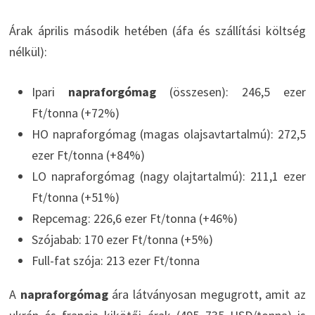
Árak április második hetében (áfa és szállítási költség
nélkül):
Ipari
napraforgómag
(összesen): 246,5 ezer
Ft/tonna (+72%)
HO napraforgómag (magas olajsavtartalmú): 272,5
ezer Ft/tonna (+84%)
LO napraforgómag (nagy olajtartalmú): 211,1 ezer
Ft/tonna (+51%)
Repcemag: 226,6 ezer Ft/tonna (+46%)
Szójabab: 170 ezer Ft/tonna (+5%)
Full-fat szója: 213 ezer Ft/tonna
A
napraforgómag
ára látványosan megugrott, amit az