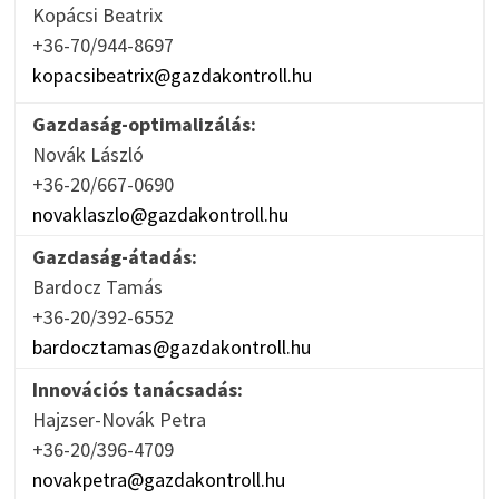
Kopácsi Beatrix
+36-70/944-8697
kopacsibeatrix@gazdakontroll.hu
Gazdaság-optimalizálás:
Novák László
+36-20/667-0690
novaklaszlo@gazdakontroll.hu
Gazdaság-átadás:
Bardocz Tamás
+36-20/392-6552
bardocztamas@gazdakontroll.hu
Innovációs tanácsadás:
Hajzser-Novák Petra
+36-20/396-4709
novakpetra@gazdakontroll.hu