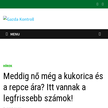
Skip
to
content
MENU
HÍREK
Meddig nő még a kukorica és
a repce ára? Itt vannak a
legfrissebb számok!