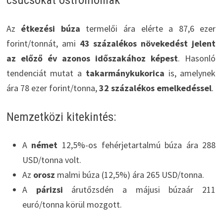
Az
étkezési búza
termelői ára elérte a 87,6 ezer
forint/tonnát, ami
43 százalékos növekedést jelent
az előző év azonos időszakához képest
. Hasonló
tendenciát mutat a
takarmánykukorica
is, amelynek
ára 78 ezer forint/tonna,
32 százalékos emelkedéssel
.
Nemzetközi kitekintés:
A
német
12,5%-os fehérjetartalmú búza ára 288
USD/tonna volt.
Az
orosz
malmi búza (12,5%) ára 265 USD/tonna.
A
párizsi
árutőzsdén a májusi búzaár 211
euró/tonna körül mozgott.