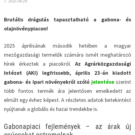
2025.04.29.
Brutális drágulás tapasztalható a gabona- és
olajnövénypiacon!
2025 áprilisának második hetében a magyar
mezőgazdasági termelők számára ismét meghatározó
hírek érkeztek a piacokról.
Az Agrárközgazdasági
Intézet (AKI) legfrissebb, április 23-án kiadott
gabona- és ipari növényekről szóló
jelentése
szerint
több fontos termék ára jelentősen emelkedett az
elmúlt egy évhez képest. A részletes adatok betekintést
nyújtanak a globális és hazai trendekbe is.
Gabonapiaci fejlemények – az árak új
csúcsokat ostromolnak