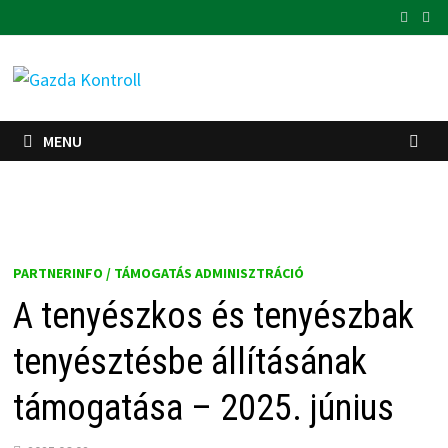
Skip
to
content
MENU
PARTNERINFO / TÁMOGATÁS ADMINISZTRÁCIÓ
A tenyészkos és tenyészbak
tenyésztésbe állításának
támogatása – 2025. június