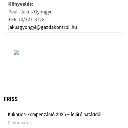
Könyvelés:
Pauli-Jakus Gyöngyi
+36-70/327-8778
jakusgyongyi@gazdakontroll.hu
FRISS
Kukorica-kompenzáció 2026 – lejáró határidő!
2026.08.03.