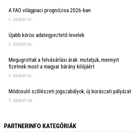
A FAO világpiaci prognózisa 2026-ban
2026.07.31.
Újabb körös adategyeztető levelek
2026.07.31.
Megugrottak a felvásárlási árak: mutatjuk, mennyit
fizetnek most a magyar bárány kilójáért
2026.07.31.
Módosuló szőlészeti jogszabályok, új borászati pályázat
2026.07.30.
PARTNERINFO KATEGÓRIÁK