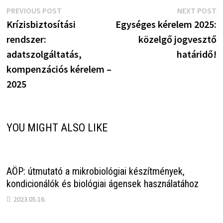
Bejegyzés
Previous
N
PREVIOUS POST
NEXT POST
post:
p
Krízisbiztosítási
Egységes kérelem 2025:
navigáció
rendszer:
közelgő jogvesztő
adatszolgáltatás,
határidő!
kompenzációs kérelem –
2025
YOU MIGHT ALSO LIKE
AÖP: útmutató a mikrobiológiai készítmények,
kondicionálók és biológiai ágensek használatához
2023.05.16.