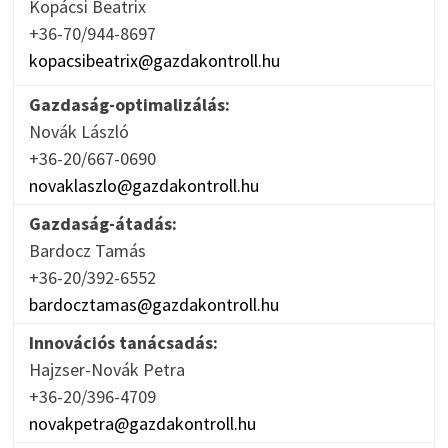
Kopácsi Beatrix
+36-70/944-8697
kopacsibeatrix@gazdakontroll.hu
Gazdaság-optimalizálás:
Novák László
+36-20/667-0690
novaklaszlo@gazdakontroll.hu
Gazdaság-átadás:
Bardocz Tamás
+36-20/392-6552
bardocztamas@gazdakontroll.hu
Innovációs tanácsadás:
Hajzser-Novák Petra
+36-20/396-4709
novakpetra@gazdakontroll.hu