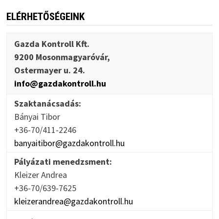
ELÉRHETŐSÉGEINK
Gazda Kontroll Kft.
9200 Mosonmagyaróvár,
Ostermayer u. 24.
info@gazdakontroll.hu
Szaktanácsadás:
Bányai Tibor
+36-70/411-2246
banyaitibor@gazdakontroll.hu
Pályázati menedzsment:
Kleizer Andrea
+36-70/639-7625
kleizerandrea@gazdakontroll.hu