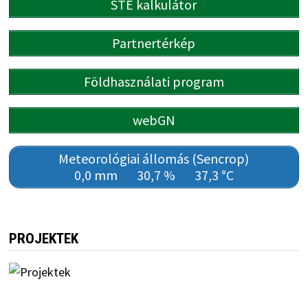
STÉ kalkulátor
Partnertérkép
Földhasználati program
webGN
Meteorológiai állomás (Sencrop)
0,0 mm
30,7 %
37,3 °C
PROJEKTEK