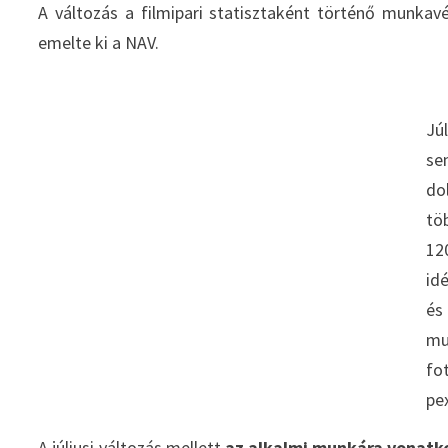
A változás a filmipari statisztaként történő munkav
emelte ki a NAV.
Jú
s
do
tö
1
id
é
m
fo
pe
A júliusi változás mellett
az alkalmi munkára vonatk