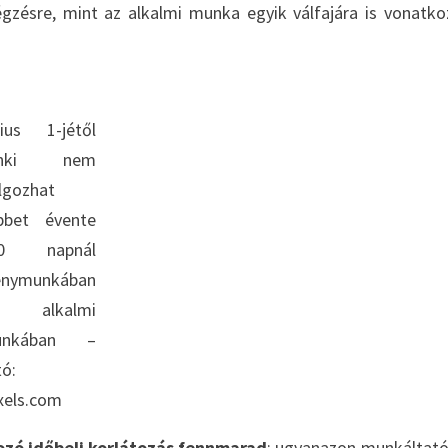
égzésre, mint az alkalmi munka egyik válfajára is vonatko
lius 1-jétől
enki nem
lgozhat
bbet évente
20 napnál
énymunkában
s alkalmi
unkában –
tó:
xels.com
ozó időbeli korlátozás fennmarad
: ugyanazon munkáltató