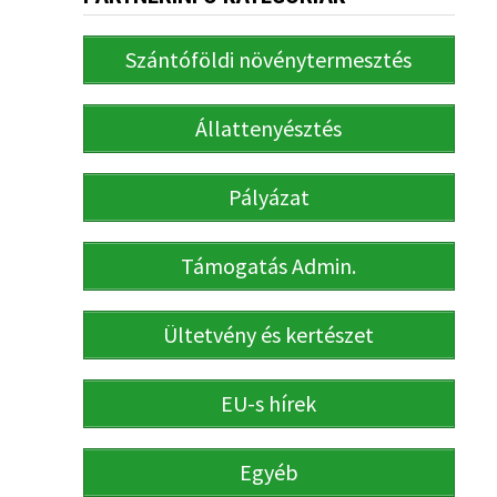
Szántóföldi növénytermesztés
Állattenyésztés
Pályázat
Támogatás Admin.
Ültetvény és kertészet
EU-s hírek
Egyéb