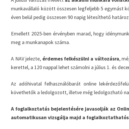
munkavállaló között összesen legfeljebb 5 egymást kö
éven belül pedig összesen 90 napig létesíthető határo
Emellett 2025-ben érvényben marad, hogy idénymunka
meg a munkanapok száma.
A NAV jelezte,
érdemes felkészülni a változásra
, mé
kerettel, a 120 nappal lehet számolni a július 1. és de
Az adóhivatal felhasználóbarát online lekérdezőfe
követhetők a ledolgozott, illetve még ledolgozható n
A foglalkoztatás bejelentésére javasolják az Onl
automatikusan vizsgálja majd a foglalkoztathatósá