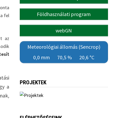
vonta
Földhasználati program
a fel
webGN
tt az
sodik
Meteorológiai állomás (Sencrop)
esít
0,0 mm
70,5 %
20,6 °C
tási
PROJEKTEK
gy a
nak,