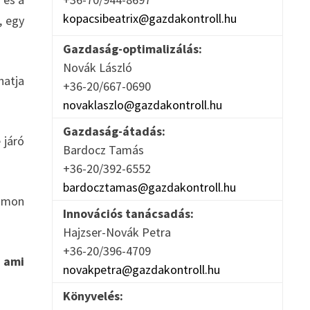
kopacsibeatrix@gazdakontroll.hu
, egy
Gazdaság-optimalizálás:
Novák László
hatja
+36-20/667-0690
novaklaszlo@gazdakontroll.hu
Gazdaság-átadás:
 járó
Bardocz Tamás
+36-20/392-6552
bardocztamas@gazdakontroll.hu
yomon
Innovációs tanácsadás:
Hajzser-Novák Petra
+36-20/396-4709
, ami
novakpetra@gazdakontroll.hu
Könyvelés: