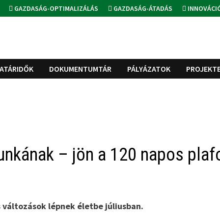
GAZDASÁG-OPTIMALIZÁLÁS
GAZDASÁG-ÁTADÁS
INNOVÁCI
ATÁRIDŐK
DOKUMENTUMTÁR
PÁLYÁZATOK
PROJEKT
unkának – jön a 120 napos plaf
változások lépnek életbe júliusban.