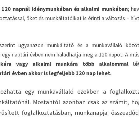
te 120 napnál idénymunkában és alkalmi munkában
; ha
tatással, őket és munkáltatóikat is érinti a változás – hívt
szerint ugyanazon munkáltató és a munkavállaló közö
 egy naptári évben nem haladhatja meg a 120 napot. A má
ára vagy alkalmi munkára több alkalommal lét
ári évben akkor is legfeljebb 120 nap lehet.
ozhatta egy munkavállaló ezekben a foglalkozta
áltatónál. Mostantól azonban csak az számít, ho
űsített foglalkoztatásban, munkanapjai összeadód