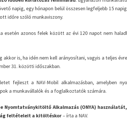
vető napig, egy hónapon belül összesen legfeljebb 15 napig
zott időre szóló munkaviszony.
 esetén azonos felek között az évi 120 napot nem halad
g akkor is, ha idén nem kell arányosítani, vagyis a teljes évre
cember 31. közötti időszakban.
lületet fejleszt a NAV-Mobil alkalmazásban, amelyben n
apok a munkavállalók és a foglalkoztatók számára.
ine Nyomtatványkitöltő Alkalmazás (ONYA) használatát
g feltételeit a kitöltéskor
– írta a NAV.