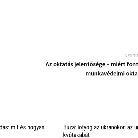
NEXT 
Az oktatás jelentősége – miért fon
munkavédelmi okta
ás: mit és hogyan
Búza: lötyög az ukránokon az u
kvótakabát