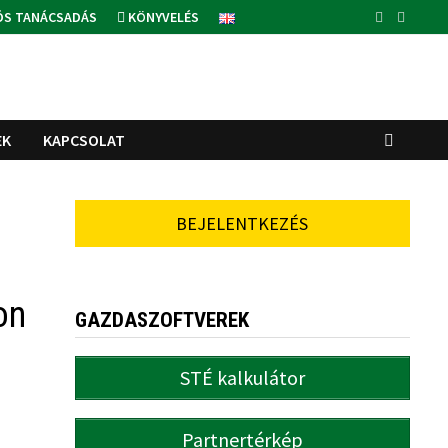
ÓS TANÁCSADÁS
KÖNYVELÉS
EK
KAPCSOLAT
BEJELENTKEZÉS
on
GAZDASZOFTVEREK
STÉ kalkulátor
Partnertérkép