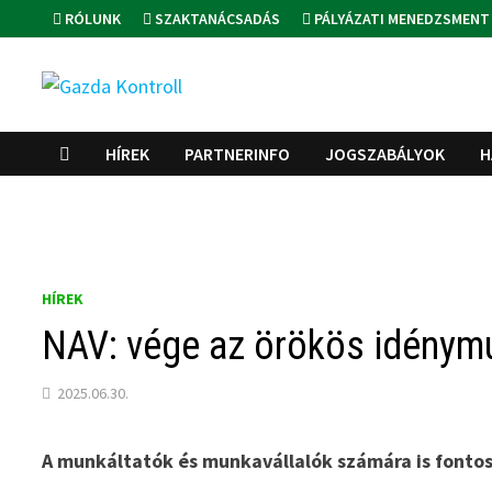
Skip
RÓLUNK
SZAKTANÁCSADÁS
PÁLYÁZATI MENEDZSMENT
to
content
HÍREK
PARTNERINFO
JOGSZABÁLYOK
H
HÍREK
NAV: vége az örökös idénym
2025.06.30.
A munkáltatók és munkavállalók számára is fontos 