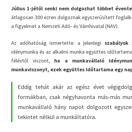
Július 1-jétől senki nem dolgozhat többet éven
átlagosan 300 ezren dolgoznak egyszerűsített foglalkoz
a figyelmet a Nemzeti Adó- és Vámhivatal (NAV).
Az adóhatóság ismertette: a jelenlegi
szabályok
idénymunka és az alkalmi munka együttes időtartama
félévtől viszont,
ha a munkavállaló idénymunk
munkaviszonyt, ezek együttes időtartama egy napt
Eddig tehát akár az egész évet végigdolg
formákban, csak négyhavonta más-más munk
munkavállaló hány napot dolgozott egyszer
tekintet nélkül a munkáltatóra.