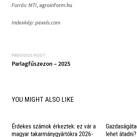
Forrás: MTI
, agroinform.hu
Indexkép: pexels.com
Bejegyzés
Previous
PREVIOUS POST
post:
Parlagfűszezon – 2025
navigáció
YOU MIGHT ALSO LIKE
Érdekes számok érkeztek: ez vár a
Gazdaságátad
magyar takarmánygyártókra 2026-
lehet átadni?