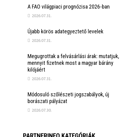
A FAO világpiaci prognózisa 2026-ban
2026.07.31.
Újabb körös adategyeztető levelek
2026.07.31.
Megugrottak a felvásárlási árak: mutatjuk,
mennyit fizetnek most a magyar bárány
kilójáért
2026.07.31.
Módosuló szőlészeti jogszabályok, új
borászati pályázat
2026.07.30.
PARTNERINFO KATEGÓRIÁK