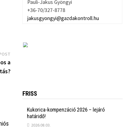
Pauli-Jakus Gyöngyi
+36-70/327-8778
jakusgyongyi@gazdakontroll.hu
Next
POST
post:
tos a
tás?
FRISS
Kukorica-kompenzáció 2026 – lejáró
határidő!
niós
2026.08.03.