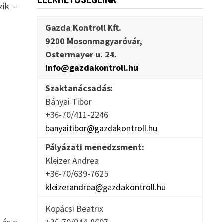
ELÉRHETŐSÉGEINK
zik –
Gazda Kontroll Kft.
9200 Mosonmagyaróvár,
Ostermayer u. 24.
info@gazdakontroll.hu
Szaktanácsadás:
Bányai Tibor
+36-70/411-2246
banyaitibor@gazdakontroll.hu
Pályázati menedzsment:
Kleizer Andrea
+36-70/639-7625
kleizerandrea@gazdakontroll.hu
Kopácsi Beatrix
 és a
+36-70/944-8697