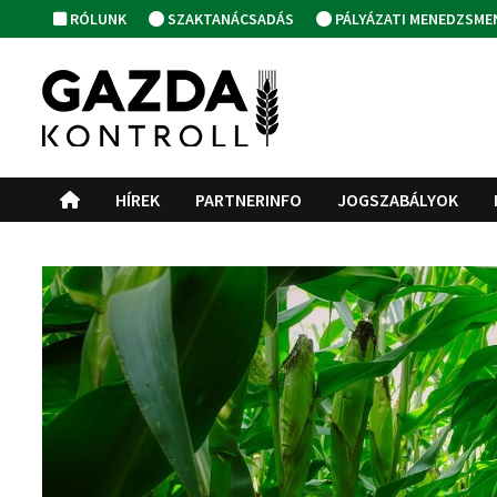
Skip
RÓLUNK
SZAKTANÁCSADÁS
PÁLYÁZATI MENEDZSME
to
content
HÍREK
PARTNERINFO
JOGSZABÁLYOK