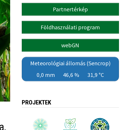
Partnertérkép
Földhasználati program
webGN
Meteorológiai állomás (Sencrop)
0,0 mm
46,6 %
31,9 °C
PROJEKTEK
a,