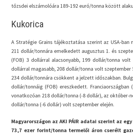
tőzsdei elszámolóára 189-192 euró/tonna között alaku
Kukorica
A Stratégie Grains tájékoztatása szerint az USA-ban m
211 dollár/tonnára emelkedett augusztus 1. és szepte
(FOB) 3 dollárral alacsonyabb, 199 dollár/tonna volt
dollárral magasabb, 208 dollár/tonna volt szeptember 5
234 dollár/tonnára csökkent a jelzett időszakban. Bulg
dollár/tonnáig (FOB) ereszkedett. Franciaországban 
vonatkozóan 218 dollár/tonna (-8 dollár), az október-n
dollár/tonna (-6 dollár) volt szeptember elején.
Magyarországon az AKI PÁIR adatai szerint az eg
73,7 ezer forint/tonna termelői áron cserélt g