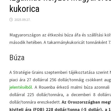
kukorica
2025.09.27.
Magyarországon az étkezési búza áfa és szállítási köl
második hetében. A takarmánykukoricát tonnánként 73
Búza
A Stratégie Grains szeptemberi tájékoztatása szerin
piaci ára 27 dollárral 256 dollár/tonnáig csökkent au
jelentéséből
. A Rouenba érkező malmi búza azonnali e
dollárral 225 dollár/tonnára, a decemberi 8 dollárr
dollár/tonnára ereszkedett.
Az Oroszországban megt
kiviteli ára (FOB) 228 dollár/tonna (-5 dollár), a