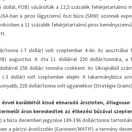
 dollár, FOB) vásárolták a 12,5 százalék fehérjetartalmú 
 USA-ban a piros lágyszemű őszi búza (SRW) azonnali expo
, miközben a 11 százalék fehérjetartalmú piros keményszemű
tt.
r/tonna (-7 dollár) volt szeptember 4-én. Az ausztráliai 
 augusztus 4. óta 11 dollárral 230 dollár/tonnára, a 
lárral 258 dollár/ tonnára csökkent. Az Ukrajnából szá
 (-3 dollár) volt szeptember elején. A takarmánybúza azo
sonyabb, 228 dollár/tonna volt ugyanekkor (Stratégie Grains)
 évvel korábbitól kissé elmaradó árszinten, átlagosan
li termelői áron kereskedtek az étkezési búzával szept
 a búza decemberi jegyzése 189-196 dollár/tonna tartomá
őben a párizsi árutőzsdén (Euronext/MATIF) a termény dece