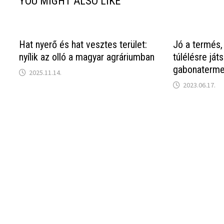
YOU MIGHT ALSO LIKE
Hat nyerő és hat vesztes terület:
Jó a termés,
nyílik az olló a magyar agráriumban
túlélésre ját
gabonaterme
2025.11.14.
2023.06.17.