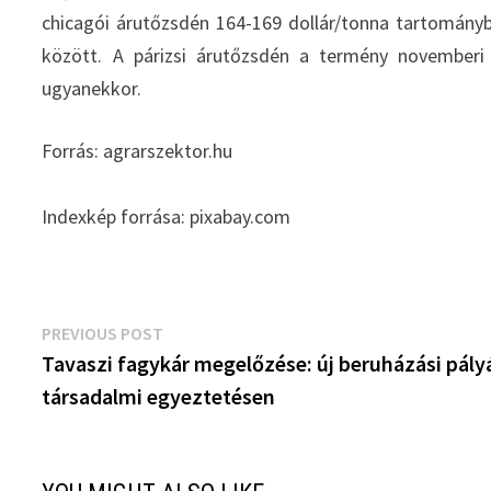
chicagói árutőzsdén 164-169 dollár/tonna tartományb
között. A párizsi árutőzsdén a termény novemberi
ugyanekkor.
Forrás: agrarszektor.hu
Indexkép forrása: pixabay.com
Bejegyzés
Previous
PREVIOUS POST
post:
Tavaszi fagykár megelőzése: új beruházási pály
navigáció
társadalmi egyeztetésen