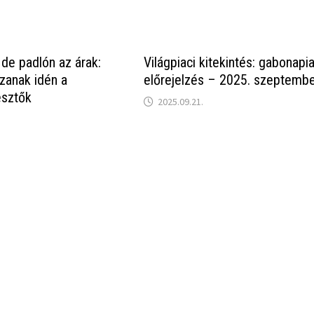
 de padlón az árak:
Világpiaci kitekintés: gabonapia
szanak idén a
előrejelzés – 2025. szeptemb
sztők
2025.09.21.