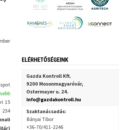
ember
ELÉRHETŐSÉGEINK
Gazda Kontroll Kft.
9200 Mosonmagyaróvár,
 spot
Ostermayer u. 24.
ssebb
info@gazdakontroll.hu
ri 15
l 234
Szaktanácsadás:
Bányai Tibor
nali
+36-70/411-2246
llár)