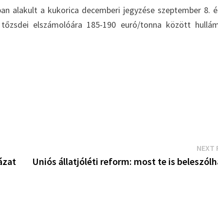
an alakult a kukorica decemberi jegyzése szeptember 8. é
 tőzsdei elszámolóára 185-190 euró/tonna között hullá
NEXT 
ázat
Uniós állatjóléti reform: most te is beleszól