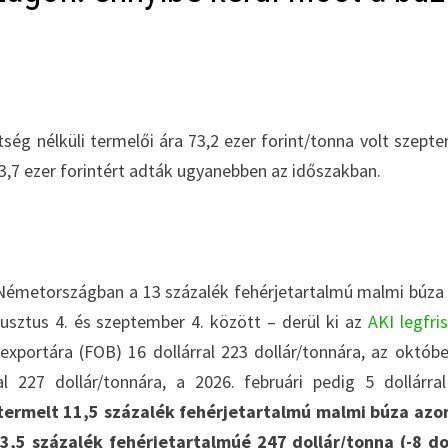
tség nélküli termelői ára 73,2 ezer forint/tonna volt szept
,7 ezer forintért adták ugyanebben az időszakban.
t Németországban a 13 százalék fehérjetartalmú malmi búza
gusztus 4. és szeptember 4. között – derül ki az
AKI legfri
xportára (FOB) 16 dollárral 223 dollár/tonnára, az októbe
al 227 dollár/tonnára, a 2026. februári pedig 5 dollárra
ermelt 11,5 százalék fehérjetartalmú malmi búza azon
 13,5 százalék fehérjetartalmúé 247 dollár/tonna (-8 do