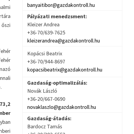
banyaitibor@gazdakontroll.hu
malmi
rtára
Pályázati menedzsment:
Kleizer Andrea
 őszi
+36-70/639-7625
kleizerandrea@gazdakontroll.hu
fehér
Kopácsi Beatrix
fehér
+36-70/944-8697
rmazó
kopacsibeatrix@gazdakontroll.hu
nnali
Gazdaság-optimalizálás:
.
Novák László
+36-20/667-0690
 73,2
novaklaszlo@gazdakontroll.hu
ember
Gazdaság-átadás:
nyban
Bardocz Tamás
mberi