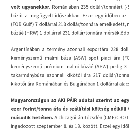
volt ugyanekkor.
Romániában 235 dollár/tonnáért (-5
búzát a megfigyelt időszakban. Ezzel egy időben az
(FOB Gulf) 7 dollárral 218 dollár/tonnára emelkedett
búzáé (HRW) 1 dollárral 231 dollár/tonnára mérséklődö
Argentínában a termény azonnali exportára 228 dollá
keményszemű malmi búza (ASW) spot piaci ára (FOB)
keményszemű prémium malmi búzáé (APW) pedig 3 dol
takarmánybúza azonnali kikötői ára 217 dollár/tonna
kikötői ára Romániában és Bulgáriában 1 dollárral alac
Magyarországon az AKI PÁIR adatai szerint az egy
ezer forint/tonna áfa és szállítási költség nélkü
második hetében.
A chicagói árutőzsdén (CME/CBOT)
ingadozott szeptember 8. és 19. között. Ezzel egy id