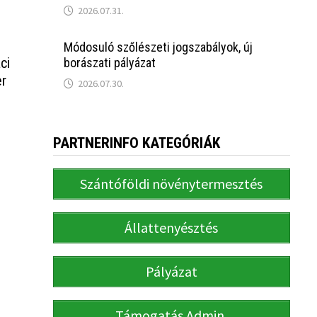
2026.07.31.
Módosuló szőlészeti jogszabályok, új
ci
borászati pályázat
er
2026.07.30.
PARTNERINFO KATEGÓRIÁK
Szántóföldi növénytermesztés
Állattenyésztés
Pályázat
Támogatás Admin.