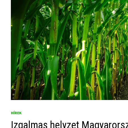
HÍREK
Izgalmas helyzet Magyarorsz