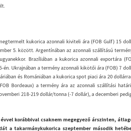
lt.
egtermelt kukorica azonnali kiviteli ára (FOB Gulf) 15 doll
mber 5. között. Argentínában az azonnali szállítású termén
 ugyanekkor. Brazíliában a kukorica azonnali exportára (F
-én. Ukrajnában a termény azonnali kikötői ára (FOB) 7 doll
áriában és Romániában a kukorica spot piaci ára 20 dollárra
(FOB Bordeaux) a termény ára az azonnali szállítási határ
ovemberi 218-219 dollár/tonna (-7 dollár), a decemberi pedi
y évvel korábbival csaknem megegyező árszinten, átla
azdát a takarmánykukorica szeptember második hetéb