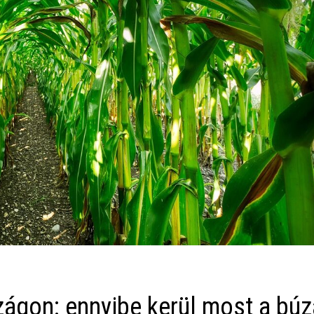
ágon: ennyibe kerül most a búz