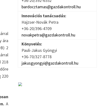
+36-20/392-6552
bardocztamas@gazdakontroll.hu
Innovációs tanácsadás:
Hajzser-Novák Petra
+36-20/396-4709
árral
novakpetra@gazdakontroll.hu
y ára
Könyvelés:
OB) 2
Pauli-Jakus Gyöngyi
árral
+36-70/327-8778
l 218
jakusgyongyi@gazdakontroll.hu
időre
g 220
gosan
en.
A