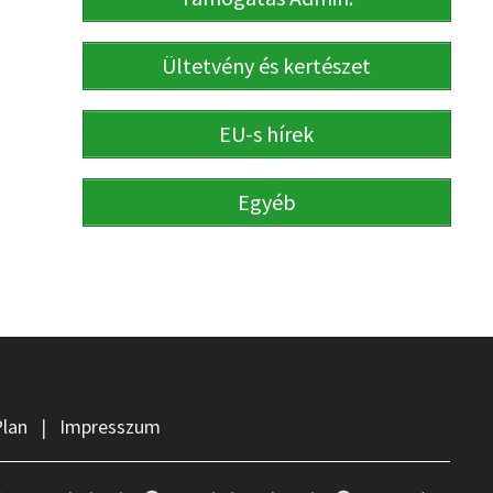
Ültetvény és kertészet
EU-s hírek
Egyéb
Plan
|
Impresszum