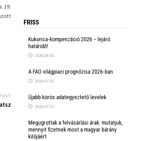
s 19.
mzott
FRISS
Kukorica-kompenzáció 2026 – lejáró
határidő!
2026.08.03.
A FAO világpiaci prognózisa 2026-ban
2026.07.31.
Next
POST
Újabb körös adategyeztető levelek
post:
hatsz
2026.07.31.
Megugrottak a felvásárlási árak: mutatjuk,
mennyit fizetnek most a magyar bárány
kilójáért