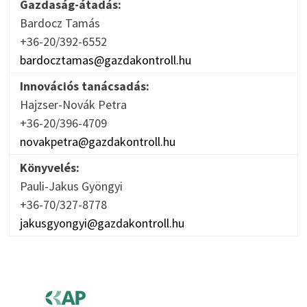
Gazdaság-átadás:
Bardocz Tamás
+36-20/392-6552
bardocztamas@gazdakontroll.hu
Innovációs tanácsadás:
Hajzser-Novák Petra
+36-20/396-4709
novakpetra@gazdakontroll.hu
Könyvelés:
Pauli-Jakus Gyöngyi
+36-70/327-8778
jakusgyongyi@gazdakontroll.hu