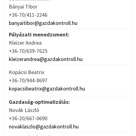
Bányai Tibor
+36-70/411-2246
banyaitibor@gazdakontroll.hu
Pályázati menedzsment:
Kleizer Andrea
+36-70/639-7625
kleizerandrea@gazdakontroll.hu
Kopácsi Beatrix
+36-70/944-8697
kopacsibeatrix@gazdakontroll.hu
Gazdaság-optimalizálás:
Novák László
+36-20/667-0690
novaklaszlo@gazdakontroll.hu