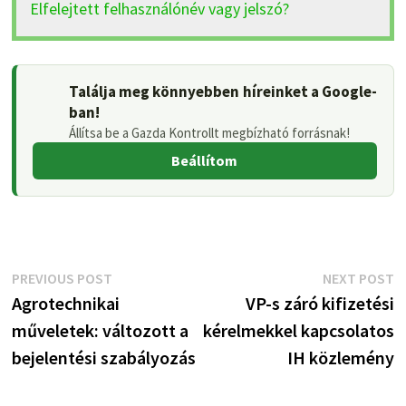
Elfelejtett felhasználónév vagy jelszó?
Találja meg könnyebben híreinket a Google-
ban!
Állítsa be a Gazda Kontrollt megbízható forrásnak!
Beállítom
Bejegyzés
Previous
N
PREVIOUS POST
NEXT POST
post:
p
Agrotechnikai
VP-s záró kifizetési
navigáció
műveletek: változott a
kérelmekkel kapcsolatos
bejelentési szabályozás
IH közlemény