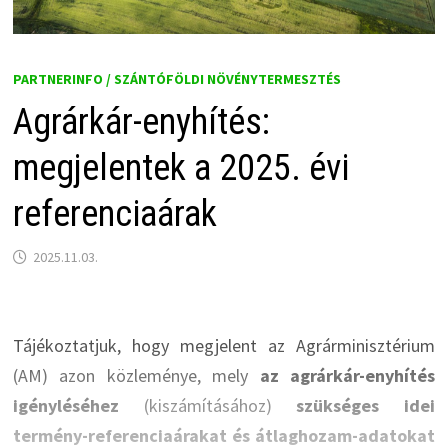
PARTNERINFO / SZÁNTÓFÖLDI NÖVÉNYTERMESZTÉS
Agrárkár-enyhítés:
megjelentek a 2025. évi
referenciaárak
2025.11.03.
Tájékoztatjuk, hogy megjelent az Agrárminisztérium
(AM) azon közleménye, mely
az agrárkár-enyhítés
igényléséhez
(kiszámításához)
szükséges idei
termény-referenciaárakat és átlaghozam-adatokat