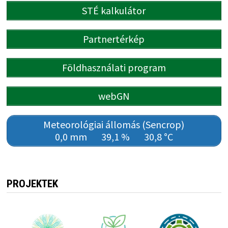
STÉ kalkulátor
Partnertérkép
Földhasználati program
webGN
Meteorológiai állomás (Sencrop)
0,0 mm
39,1 %
30,8 °C
PROJEKTEK