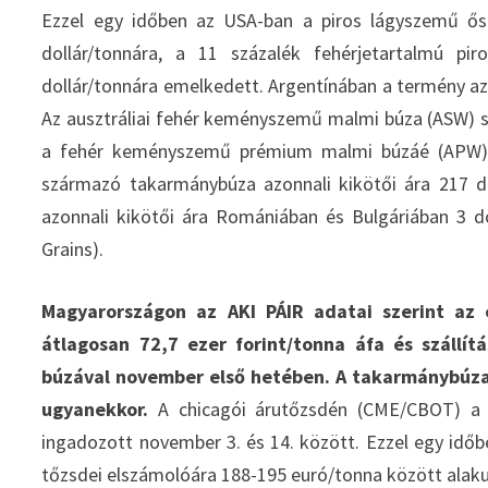
Ezzel egy időben az USA-ban a piros lágyszemű ősz
dollár/tonnára, a 11 százalék fehérjetartalmú p
dollár/tonnára emelkedett. Argentínában a termény azo
Az ausztráliai fehér keményszemű malmi búza (ASW) spo
a fehér keményszemű prémium malmi búzáé (APW) pe
származó takarmánybúza azonnali kikötői ára 217 do
azonnali kikötői ára Romániában és Bulgáriában 3 do
Grains).
Magyarországon az AKI PÁIR adatai szerint az 
átlagosan 72,7 ezer forint/tonna áfa és szállít
búzával november első hetében. A takarmánybúza 7
ugyanekkor.
A chicagói árutőzsdén (CME/CBOT) a b
ingadozott november 3. és 14. között. Ezzel egy idő
tőzsdei elszámolóára 188-195 euró/tonna között alaku