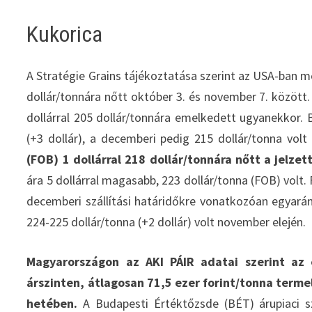
Kukorica
A Stratégie Grains tájékoztatása szerint az USA-ban meg
dollár/tonnára nőtt október 3. és november 7. között.
dollárral 205 dollár/tonnára emelkedett ugyanekkor. B
(+3 dollár), a decemberi pedig 215 dollár/tonna vol
(FOB) 1 dollárral 218 dollár/tonnára nőtt a jelzet
ára 5 dollárral magasabb, 223 dollár/tonna (FOB) volt
decemberi szállítási határidőkre vonatkozóan egyaránt 
224-225 dollár/tonna (+2 dollár) volt november elején.
Magyarországon az AKI PÁIR adatai szerint az 
árszinten, átlagosan 71,5 ezer forint/tonna term
hetében.
A Budapesti Értéktőzsde (BÉT) árupiaci s