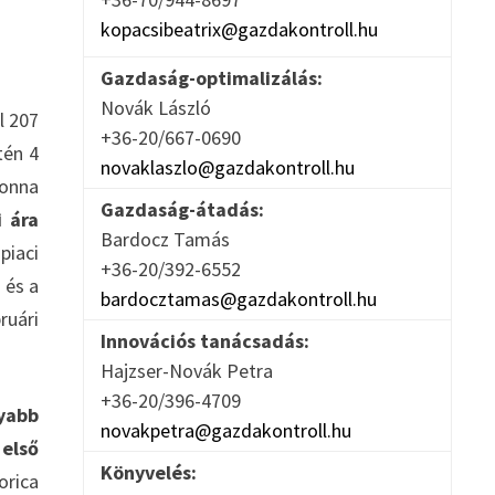
kopacsibeatrix@gazdakontroll.hu
Gazdaság-optimalizálás:
Novák László
l 207
+36-20/667-0690
tén 4
novaklaszlo@gazdakontroll.hu
tonna
Gazdaság-átadás:
 ára
Bardocz Tamás
piaci
+36-20/392-6552
 és a
bardocztamas@gazdakontroll.hu
ruári
Innovációs tanácsadás:
Hajzser-Novák Petra
+36-20/396-4709
yabb
novakpetra@gazdakontroll.hu
 első
Könyvelés:
orica