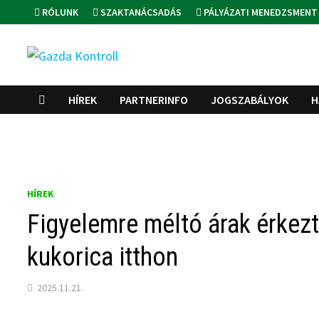
Skip
RÓLUNK
SZAKTANÁCSADÁS
PÁLYÁZATI MENEDZSMENT
to
content
HÍREK
PARTNERINFO
JOGSZABÁLYOK
H
HÍREK
Figyelemre méltó árak érkezt
kukorica itthon
2025.11.21.