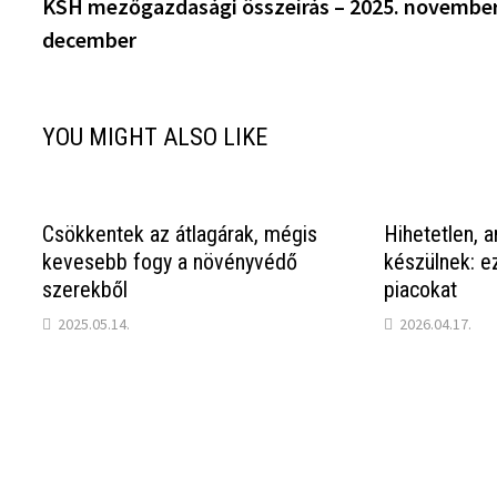
post:
KSH mezőgazdasági összeírás – 2025. novembe
navigáció
december
YOU MIGHT ALSO LIKE
Csökkentek az átlagárak, mégis
Hihetetlen, 
kevesebb fogy a növényvédő
készülnek: e
szerekből
piacokat
2025.05.14.
2026.04.17.