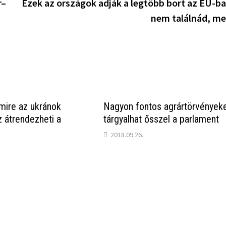
r–
Ezek az országok adják a legtöbb bort az EU-ba
nem találnád, me
amire az ukránok
Nagyon fontos agrártörvények
z átrendezheti a
tárgyalhat ősszel a parlament
2018.09.26.