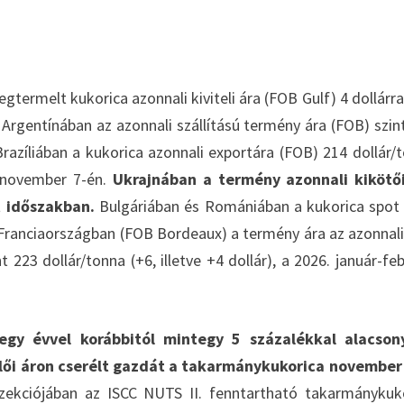
termelt kukorica azonnali kiviteli ára (FOB Gulf) 4 dollárra
 Argentínában az azonnali szállítású termény ára (FOB) szin
razíliában a kukorica azonnali exportára (FOB) 214 dollár/
t november 7-én.
Ukrajnában a termény azonnali kikötői
t időszakban.
Bulgáriában és Romániában a kukorica spot 
. Franciaországban (FOB Bordeaux) a termény ára az azonnali
223 dollár/tonna (+6, illetve +4 dollár), a 2026. január-feb
egy évvel korábbitól mintegy 5 százalékkal alacson
elői áron cserélt gazdát a takarmánykukorica november
zekciójában az ISCC NUTS II. fenntartható takarmánykuk