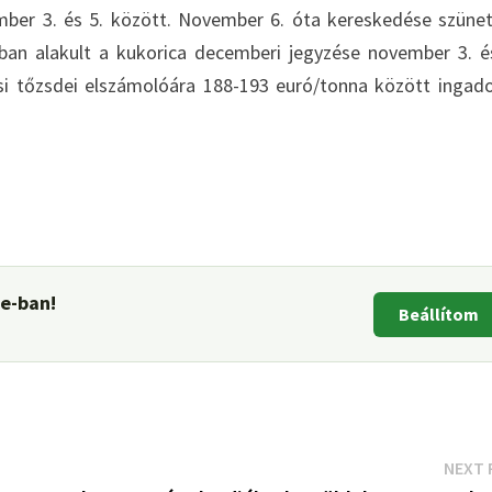
mber 3. és 5. között. November 6. óta kereskedése szünet
ban alakult a kukorica decemberi jegyzése november 3. é
usi tőzsdei elszámolóára 188-193 euró/tonna között ingad
le-ban!
Beállítom
NEXT 