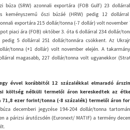
i búza (SRW) azonnali exportára (FOB Gulf) 23 dollárra
iros keményszemű őszi búzáé (HRW) pedig 12 dollárra
nnali exportára 215 dollár/tonna (-7 dollár) volt november 
t piaci ára (FOB) október 3. óta 6 dollárral 234 dollár/ton
dig 5 dollárral 251 dollár/tonnára csökkent. Az Ukraj
llár/tonna (+1 dollár) volt november elején. A takarmán
llárral magasabb, 227 dollár/tonna volt ugyanekkor (Stra
egy évvel korábbitól 12 százalékkal elmaradó árszin
ási költség nélküli termelői áron kereskedtek az étk
1,8 ezer forint/tonna (-8 százalék) termelői áron fo
úza decemberi jegyzése 194-204 dollár/tonna tartomá
ben a párizsi árutőzsdén (Euronext/ MATIF) a termény dece
lt.