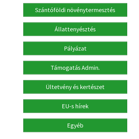
Szántóföldi növénytermesztés
Állattenyésztés
Pályázat
Támogatás Admin.
Ültetvény és kertészet
EU-s hírek
Egyéb