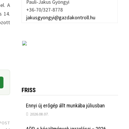
Pauli-Jakus Gyöngyi
el. A
+36-70/327-8778
s 14.
jakusgyongyi@gazdakontroll.hu
ozott
FRISS
Ennyi új erőgép állt munkába júliusban
2026.08.07.
Next
POST
AÖP-s készítmények igazolásai – 2026