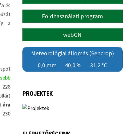
fa és
búzát
Földhasználati program
íg a
webGN
Meteorológiai állomás (Sencrop)
0,0 mm
40,0 %
31,2 °C
 spot
ssebb
i 228
PROJEKTEK
llár)
i ára
 230