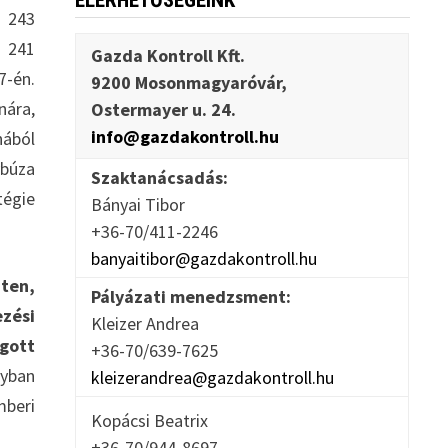
ELÉRHETŐSÉGEINK
l 243
l 241
Gazda Kontroll Kft.
7-én.
9200 Mosonmagyaróvár,
nára,
Ostermayer u. 24.
info@gazdakontroll.hu
nából
ybúza
Szaktanácsadás:
tégie
Bányai Tibor
+36-70/411-2246
banyaitibor@gazdakontroll.hu
ten,
Pályázati menedzsment:
ezési
Kleizer Andrea
rgott
+36-70/639-7625
nyban
kleizerandrea@gazdakontroll.hu
mberi
Kopácsi Beatrix
+36-70/944-8697