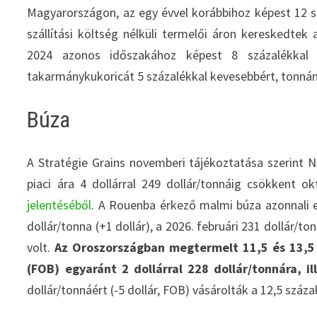
Magyarországon, az egy évvel korábbihoz képest 12 sz
szállítási költség nélküli termelői áron kereskedte
2024 azonos időszakához képest 8 százalékkal 
takarmánykukoricát 5 százalékkal kevesebbért, tonnán
Búza
A Stratégie Grains novemberi tájékoztatása szerint
piaci ára 4 dollárral 249 dollár/tonnáig csökkent 
jelentéséből
. A Rouenba érkező malmi búza azonnali e
dollár/tonna (+1 dollár), a 2026. februári 231 dollár/to
volt.
Az Oroszországban megtermelt 11,5 és 13,5 
(FOB) egyaránt 2 dollárral 228 dollár/tonnára, i
dollár/tonnáért (-5 dollár, FOB) vásárolták a 12,5 szá