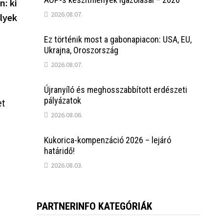
post:
n: ki
2026.08.07.
lyek
Ez történik most a gabonapiacon: USA, EU,
Ukrajna, Oroszország
2026.08.07.
Újranyíló és meghosszabbított erdészeti
pályázatok
et
2026.08.06.
Kukorica-kompenzáció 2026 – lejáró
határidő!
2026.08.03.
PARTNERINFO KATEGÓRIÁK