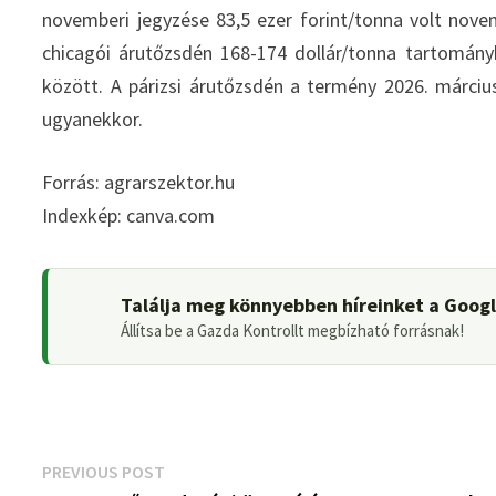
novemberi jegyzése 83,5 ezer forint/tonna volt nove
chicagói árutőzsdén 168-174 dollár/tonna tartomány
között. A párizsi árutőzsdén a termény 2026. márci
ugyanekkor.
Forrás: agrarszektor.hu
Indexkép: canva.com
Találja meg könnyebben híreinket a Goog
Állítsa be a Gazda Kontrollt megbízható forrásnak!
Bejegyzés
Previous
PREVIOUS POST