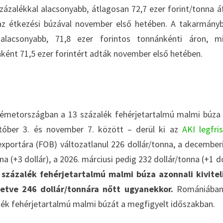
ázalékkal alacsonyabb, átlagosan 72,7 ezer forint/tonna á
k az étkezési búzával november első hetében. A takarmány
alacsonyabb, 71,8 ezer forintos tonnánkénti áron, m
ként 71,5 ezer forintért adták november első hetében.
 Németországban a 13 százalék fehérjetartalmú malmi búza
október 3. és november 7. között – derül ki az
AKI legfri
xportára (FOB) változatlanul 226 dollár/tonna, a december
nna (+3 dollár), a 2026. márciusi pedig 232 dollár/tonna (+1 do
százalék fehérjetartalmú malmi búza azonnali kivitel
lletve 246 dollár/tonnára nőtt ugyanekkor.
Romániában
zalék fehérjetartalmú malmi búzát a megfigyelt időszakban.