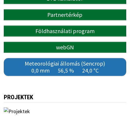
Partnertérkép
Földhasználati program
webGN
Meteorológiai állomás (Sencrop)
0,0 mm
56,5 %
24,0 °C
PROJEKTEK