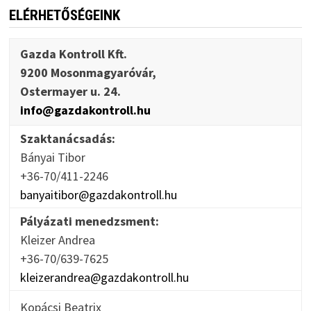
ELÉRHETŐSÉGEINK
Gazda Kontroll Kft.
9200 Mosonmagyaróvár,
Ostermayer u. 24.
info@gazdakontroll.hu
Szaktanácsadás:
Bányai Tibor
+36-70/411-2246
banyaitibor@gazdakontroll.hu
Pályázati menedzsment:
Kleizer Andrea
+36-70/639-7625
kleizerandrea@gazdakontroll.hu
Kopácsi Beatrix