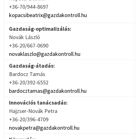
+36-70/944-8697
kopacsibeatrix@gazdakontroll.hu
Gazdaság-optimalizálás:
Novák László
+36-20/667-0690
novaklaszlo@gazdakontroll.hu
Gazdaság-átadás:
Bardocz Tamás
+36-20/392-6552
bardocztamas@gazdakontroll.hu
Innovációs tanácsadás:
Hajzser-Novák Petra
+36-20/396-4709
novakpetra@gazdakontroll.hu