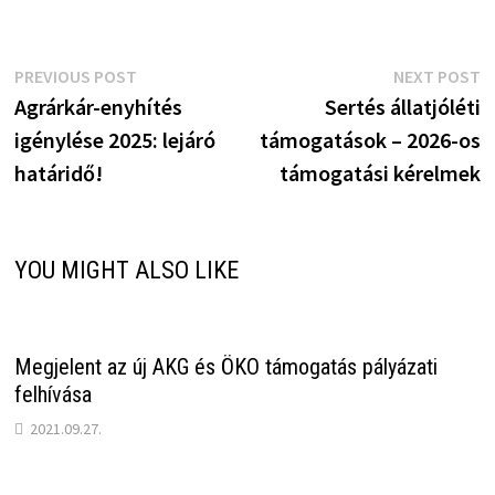
Bejegyzés
Previous
N
PREVIOUS POST
NEXT POST
post:
p
Agrárkár-enyhítés
Sertés állatjóléti
navigáció
igénylése 2025: lejáró
támogatások – 2026-os
határidő!
támogatási kérelmek
YOU MIGHT ALSO LIKE
Megjelent az új AKG és ÖKO támogatás pályázati
felhívása
2021.09.27.