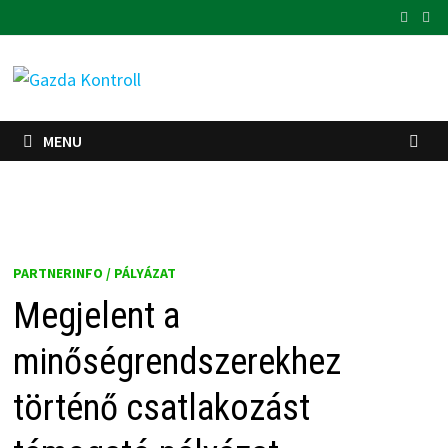
Skip
to
content
MENU
PARTNERINFO / PÁLYÁZAT
Megjelent a
minőségrendszerekhez
történő csatlakozást