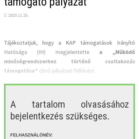
támogató pályázat
2025.11.25.
Tájékoztatjuk, hogy a KAP támogatások Irányító
Hatósága (IH) megjelentette
a „Működő
minőségrendszerhez történő csatlakozás
támogatása”
című pályázati felhívást.
A tartalom olvasásához
bejelentkezés szükséges.
FELHASZNÁLÓNÉV: