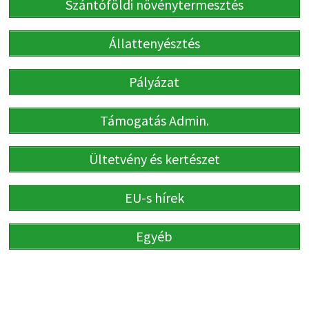
Szántóföldi növénytermesztés
Állattenyésztés
Pályázat
Támogatás Admin.
Ültetvény és kertészet
EU-s hírek
Egyéb