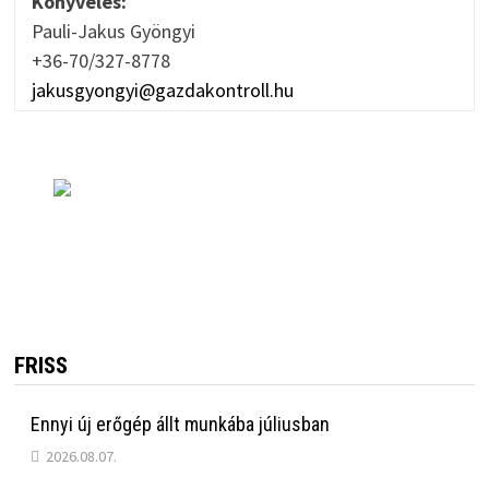
Könyvelés:
Pauli-Jakus Gyöngyi
+36-70/327-8778
jakusgyongyi@gazdakontroll.hu
FRISS
Ennyi új erőgép állt munkába júliusban
2026.08.07.