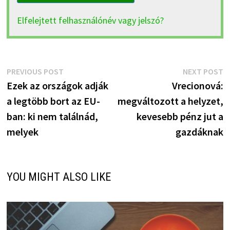
Elfelejtett felhasználónév vagy jelszó?
Bejegyzés
Previous
N
PREVIOUS POST
NEXT POST
post:
p
Ezek az országok adják
Vrecionová:
navigáció
a legtöbb bort az EU-
megváltozott a helyzet,
ban: ki nem találnád,
kevesebb pénz jut a
melyek
gazdáknak
YOU MIGHT ALSO LIKE