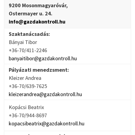
9200 Mosonmagyaróvár,
Ostermayer u. 24.
info@gazdakontroll.hu
Szaktanácsadás:
Bányai Tibor
+36-70/411-2246
banyaitibor@gazdakontroll.hu
Pályázati menedzsment:
Kleizer Andrea
+36-70/639-7625
kleizerandrea@gazdakontroll.hu
Kopácsi Beatrix
+36-70/944-8697
kopacsibeatrix@gazdakontroll.hu