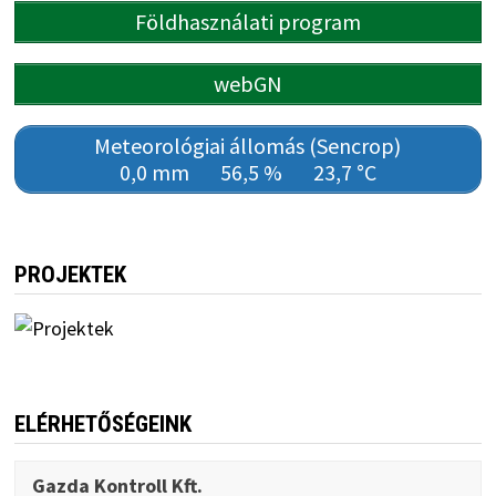
Földhasználati program
webGN
Meteorológiai állomás (Sencrop)
0,0 mm
56,5 %
23,7 °C
PROJEKTEK
ELÉRHETŐSÉGEINK
Gazda Kontroll Kft.