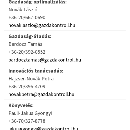
Gazdaság-optimalizálás:
Novák László
+36-20/667-0690
novaklaszlo@gazdakontroll.hu
Gazdaság-átadás:
Bardocz Tamás
+36-20/392-6552
bardocztamas@gazdakontroll.hu
Innovációs tanácsadás:
Hajzser-Novák Petra
+36-20/396-4709
novakpetra@gazdakontroll.hu
Könyvelés:
Pauli-Jakus Gyöngyi
+36-70/327-8778
jakusgyongyi@gazdakontroll.hu