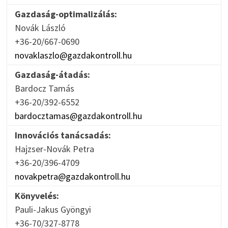
Gazdaság-optimalizálás:
Novák László
+36-20/667-0690
novaklaszlo@gazdakontroll.hu
Gazdaság-átadás:
Bardocz Tamás
+36-20/392-6552
bardocztamas@gazdakontroll.hu
Innovációs tanácsadás:
Hajzser-Novák Petra
+36-20/396-4709
novakpetra@gazdakontroll.hu
Könyvelés:
Pauli-Jakus Gyöngyi
+36-70/327-8778