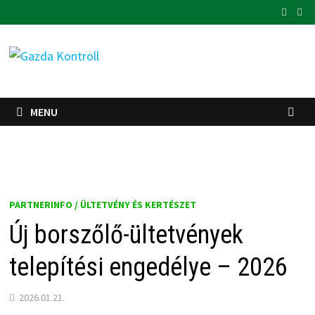
Skip
to
content
MENU
PARTNERINFO / ÜLTETVÉNY ÉS KERTÉSZET
Új borszőlő-ültetvények
telepítési engedélye – 2026
2026.01.21.