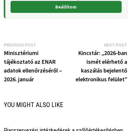
Beállítom
Bejegyzés
Previous
N
PREVIOUS POST
NEXT POST
post:
p
Minisztériumi
Kincstár: „2026-ban
navigáció
tájékoztató az ENAR
ismét elérhető a
adatok ellenőrzéséről –
kaszálás bejelentő
2026. január
elektronikus felület”
YOU MIGHT ALSO LIKE
Piacszervezési intézkedések a szőlőértékesítésben