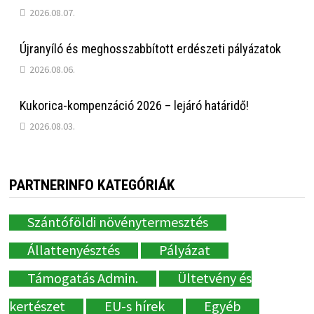
2026.08.07.
Újranyíló és meghosszabbított erdészeti pályázatok
2026.08.06.
Kukorica-kompenzáció 2026 – lejáró határidő!
2026.08.03.
PARTNERINFO KATEGÓRIÁK
Szántóföldi növénytermesztés
Állattenyésztés
Pályázat
Támogatás Admin.
Ültetvény és
kertészet
EU-s hírek
Egyéb