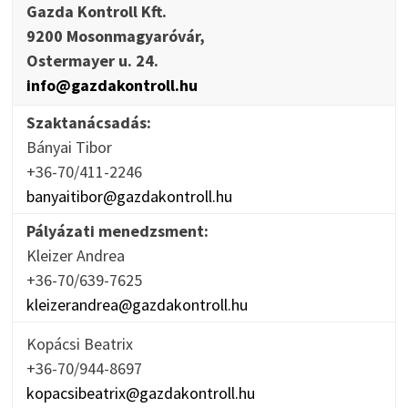
Gazda Kontroll Kft.
9200 Mosonmagyaróvár,
Ostermayer u. 24.
info@gazdakontroll.hu
Szaktanácsadás:
Bányai Tibor
+36-70/411-2246
banyaitibor@gazdakontroll.hu
Pályázati menedzsment:
Kleizer Andrea
+36-70/639-7625
kleizerandrea@gazdakontroll.hu
Kopácsi Beatrix
+36-70/944-8697
kopacsibeatrix@gazdakontroll.hu