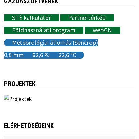
GAZDASZOFTVEREK
STÉ kalkulátor
Partnertérkép
Földhasználati program
webGN
Meteorológiai állomás (Sencrop)
0,0 mm
62,6 %
22,6 °C
PROJEKTEK
ELÉRHETŐSÉGEINK