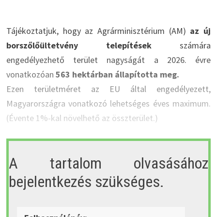
Tájékoztatjuk, hogy az Agrárminisztérium (AM)
az új
borszőlőültetvény telepítések
számára
engedélyezhető terület nagyságát a 2026. évre
vonatkozóan
563 hektárban állapította meg.
Ezen területméret az EU által engedélyezett,
Magyarországra vonatkozó lehetséges éves maximum.
(Évente 1%-kal növelhető az összterület.)
A tartalom olvasásához
bejelentkezés szükséges.