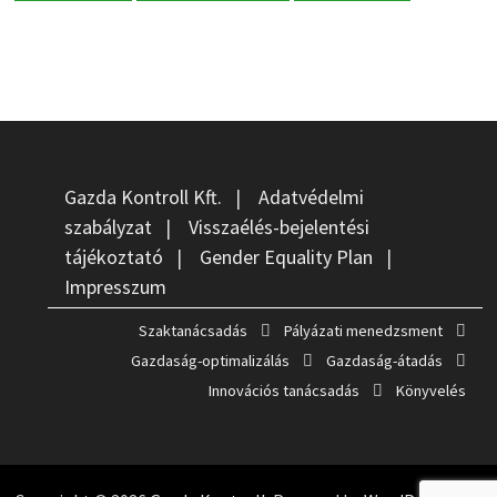
Gazda Kontroll Kft.
|
Adatvédelmi
szabályzat
|
Visszaélés-bejelentési
tájékoztató
|
Gender Equality Plan
|
Impresszum
Szaktanácsadás
Pályázati menedzsment
Gazdaság-optimalizálás
Gazdaság-átadás
Innovációs tanácsadás
Könyvelés