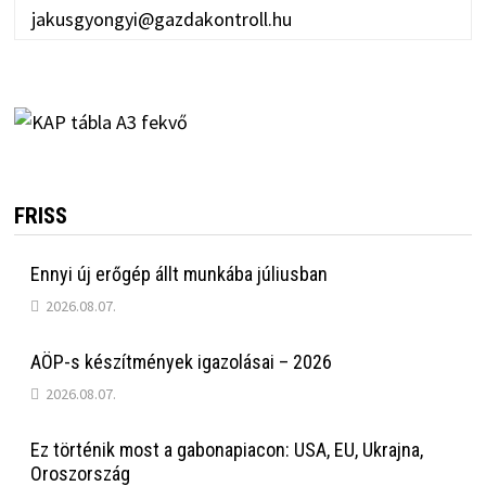
jakusgyongyi@gazdakontroll.hu
FRISS
Ennyi új erőgép állt munkába júliusban
2026.08.07.
AÖP-s készítmények igazolásai – 2026
2026.08.07.
Ez történik most a gabonapiacon: USA, EU, Ukrajna,
Oroszország