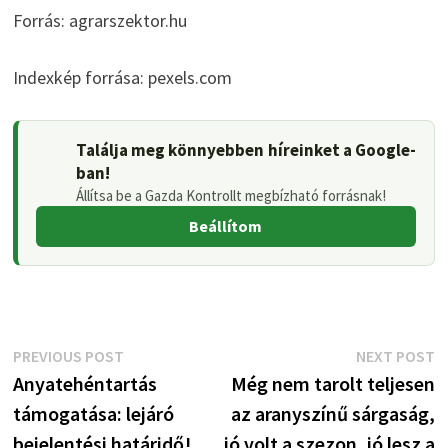
Forrás: agrarszektor.hu
Indexkép forrása: pexels.com
Találja meg könnyebben híreinket a Google-
ban!
Állítsa be a Gazda Kontrollt megbízható forrásnak!
Beállítom
Bejegyzés
Previous
N
PREVIOUS POST
NEXT POST
post:
p
Anyatehéntartás
Még nem tarolt teljesen
navigáció
támogatása: lejáró
az aranyszínű sárgaság,
bejelentési határidő!
jó volt a szezon, jó lesz a