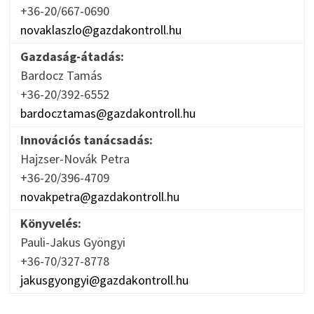
+36-20/667-0690
novaklaszlo@gazdakontroll.hu
Gazdaság-átadás:
Bardocz Tamás
+36-20/392-6552
bardocztamas@gazdakontroll.hu
Innovációs tanácsadás:
Hajzser-Novák Petra
+36-20/396-4709
novakpetra@gazdakontroll.hu
Könyvelés:
Pauli-Jakus Gyöngyi
+36-70/327-8778
jakusgyongyi@gazdakontroll.hu