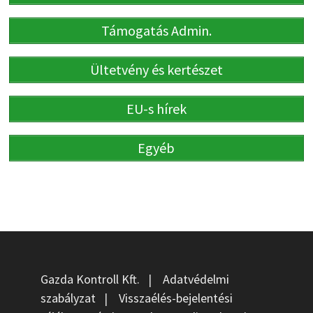
Támogatás Admin.
Ültetvény és kertészet
EU-s hírek
Egyéb
Gazda Kontroll Kft.
|
Adatvédelmi
szabályzat
|
Visszaélés-bejelentési