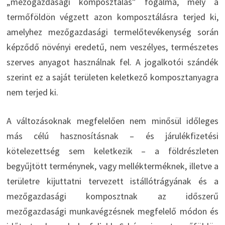
„mezőgazdasági komposztálás” fogalma, mely a
termőföldön végzett azon komposztálásra terjed ki,
amelyhez mezőgazdasági termelőtevékenység során
képződő növényi eredetű, nem veszélyes, természetes
szerves anyagot használnak fel. A jogalkotói szándék
szerint ez a saját területen keletkező komposztanyagra
nem terjed ki.
A változásoknak megfelelően nem minősül időleges
más célú hasznosításnak – és járulékfizetési
kötelezettség sem keletkezik – a földrészleten
begyűjtött terménynek, vagy mellékterméknek, illetve a
területre kijuttatni tervezett istállótrágyának és a
mezőgazdasági komposztnak az időszerű
mezőgazdasági munkavégzésnek megfelelő módon és