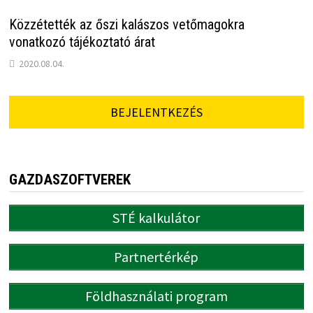
Közzétették az őszi kalászos vetőmagokra
vonatkozó tájékoztató árat
2020.08.04.
BEJELENTKEZÉS
GAZDASZOFTVEREK
STÉ kalkulátor
Partnertérkép
Földhasználati program