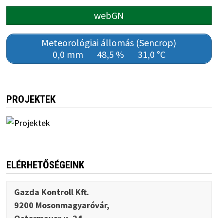
webGN
Meteorológiai állomás (Sencrop)
0,0 mm
48,5 %
31,0 °C
PROJEKTEK
ELÉRHETŐSÉGEINK
Gazda Kontroll Kft.
9200 Mosonmagyaróvár,