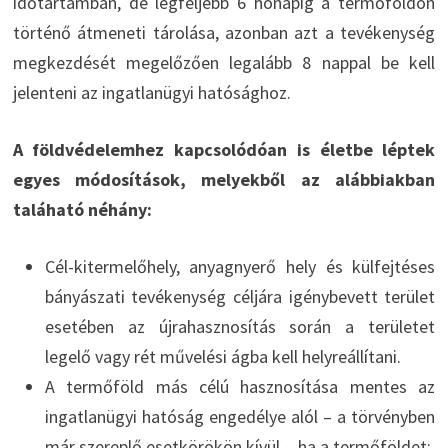
időtartamban, de legfeljebb 6 hónapig a termőföldön
történő átmeneti tárolása, azonban azt a tevékenység
megkezdését megelőzően legalább 8 nappal be kell
jelenteni az ingatlanügyi hatósághoz.
A földvédelemhez kapcsolódóan is életbe léptek
egyes módosítások, melyekből az alábbiakban
taláható néhány:
Cél-kitermelőhely, anyagnyerő hely és külfejtéses
bányászati tevékenység céljára igénybevett terület
esetében az újrahasznosítás során a területet
legelő vagy rét művelési ágba kell helyreállítani.
A termőföld más célú hasznosítása mentes az
ingatlanügyi hatóság engedélye alól – a törvényben
már szereplő esetkörökön kívül -, ha a termőföldet: