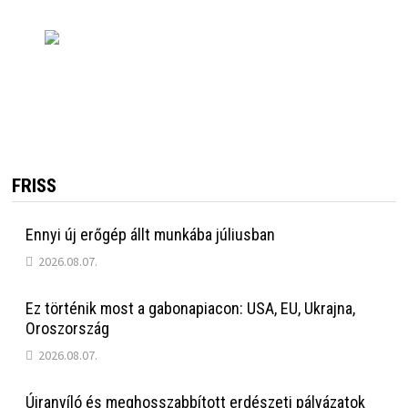
FRISS
Ennyi új erőgép állt munkába júliusban
2026.08.07.
Ez történik most a gabonapiacon: USA, EU, Ukrajna,
Oroszország
2026.08.07.
Újranyíló és meghosszabbított erdészeti pályázatok