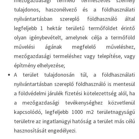
mezőgazdasági termelő természetes személy
tulajdonos, haszonélvező és a földhasználati
nyilvántartásban szereplő földhasználó által
legfeljebb 1 hektár területű termőföldet érintő
olyan igénybevételt, amelynek célja a termőföld
művelési ágának megfelelő műveléshez,
mezőgazdasági termeléshez vagy telepítése, vagy
építmény elhelyezése;
A terület tulajdonosán túl, a földhasználati
nyilvántartásban szereplő földhasználó is mentesül
a földvédelmi járulék fizetési kötelezettség alól, ha
a mezőgazdasági tevékenységhez közvetlenül
kapcsolódó, legfeljebb 1000 m2 területnagyságú
területre az ingatlanügyi hatóság a terület más célú
hasznosítását engedélyezi.