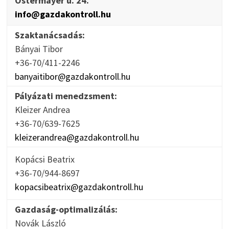
Ostermayer u. 24.
info@gazdakontroll.hu
Szaktanácsadás:
Bányai Tibor
+36-70/411-2246
banyaitibor@gazdakontroll.hu
Pályázati menedzsment:
Kleizer Andrea
+36-70/639-7625
kleizerandrea@gazdakontroll.hu
Kopácsi Beatrix
+36-70/944-8697
kopacsibeatrix@gazdakontroll.hu
Gazdaság-optimalizálás:
Novák László