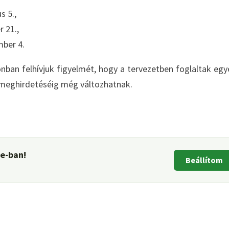
s 5.,
r 21.,
mber 4.
onban felhívjuk figyelmét, hogy a tervezetben foglaltak egy
t meghirdetéséig még változhatnak.
le-ban!
Beállítom