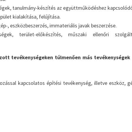
égek, tanulmány-készítés az együttműködéshez kapcsolód
et kialakítása, felújítása.
-, eszközbeszerzés, immateriális javak beszerzése.
égek, terület-előkészítés, műszaki ellenőri szolgál
ozott tevékenységeken túlmenően más tevékenységek
zással kapcsolatos építési tevékenység, illetve eszköz, g