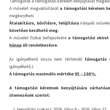
Támogatás a támogatási kérelem benyújtását megel
A művelet megvalósítását
a támogatási kérelem b
megkezdheti.
Átalakításra, bővítésre, felújításra
irányuló művelet
követően kezdhető meg.
A művelet fizikai befejezésére
a támogatási okirat
hónap
áll rendelkezésre.
Az igényelhető vissza nem térítendő
támogatás 
igényelhető.)
A támogatás maximális mértéke
95 – 100%.
A támogatási kérelmek benyújtására várhatóan 
ütemezések szerint:
benyújtási szakasz: 2026. július 9 – 2026. július 22.,