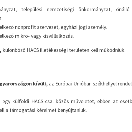
mányzat, települési nemzetiségi önkormányzat, önálló
s.
delkező nonprofit szervezet, egyházi jogi személy.
elkező mikro- vagy kisvállalkozás.
,
különböző HACS illetékességi területen kell működniük.
gyarországon kívüli,
az Európai Unióban székhellyel rende
 egy külföldi HACS-csal közös műveletet, ebben az eset
ell a támogatási kérelmet benyújtaniuk.