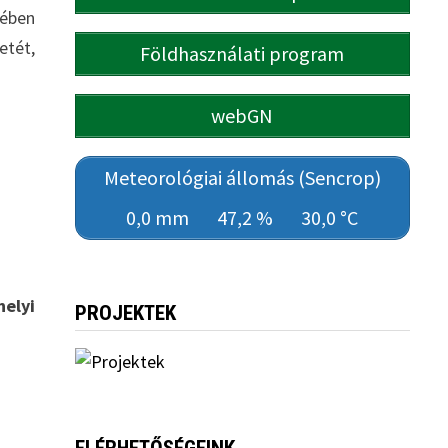
tében
etét,
Földhasználati program
webGN
Meteorológiai állomás (Sencrop)
0,0 mm
47,2 %
30,0 °C
elyi
PROJEKTEK