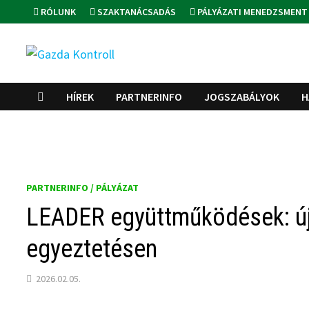
Skip
RÓLUNK
SZAKTANÁCSADÁS
PÁLYÁZATI MENEDZSMENT
to
content
HÍREK
PARTNERINFO
JOGSZABÁLYOK
H
PARTNERINFO / PÁLYÁZAT
LEADER együttműködések: új
egyeztetésen
2026.02.05.