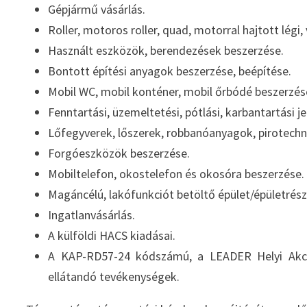
Gépjármű vásárlás.
Roller, motoros roller, quad, motorral hajtott légi,
Használt eszközök, berendezések beszerzése.
Bontott építési anyagok beszerzése, beépítése.
Mobil WC, mobil konténer, mobil őrbódé beszerzés
Fenntartási, üzemeltetési, pótlási, karbantartási 
Lőfegyverek, lőszerek, robbanóanyagok, pirotechn
Forgóeszközök beszerzése.
Mobiltelefon, okostelefon és okosóra beszerzése.
Magáncélú, lakófunkciót betöltő épület/épületrész é
Ingatlanvásárlás.
A külföldi HACS kiadásai.
A KAP-RD57-24 kódszámú, a LEADER Helyi Akció
ellátandó tevékenységek.