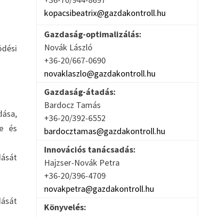
kopacsibeatrix@gazdakontroll.hu
Gazdaság-optimalizálás:
Novák László
dési
+36-20/667-0690
novaklaszlo@gazdakontroll.hu
Gazdaság-átadás:
Bardocz Tamás
dása,
+36-20/392-6552
se és
bardocztamas@gazdakontroll.hu
Innovációs tanácsadás:
dását
Hajzser-Novák Petra
+36-20/396-4709
novakpetra@gazdakontroll.hu
dását
Könyvelés: