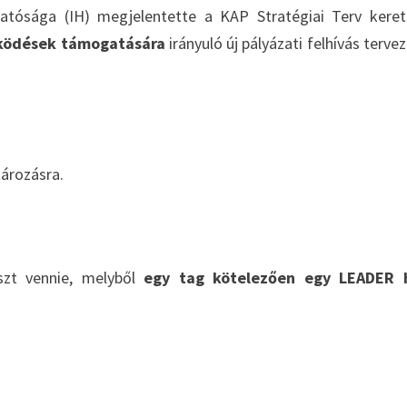
atósága (IH) megjelentette a KAP Stratégiai Terv kere
ködések támogatására
irányuló új pályázati felhívás tervez
ározásra.
szt vennie, melyből
egy tag kötelezően egy LEADER h