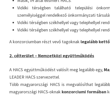
Másik, IH által elismert HACS.
Vidéki térségben található települési önkor
személyiséggel rendelkező önkormányzati társulá
Vidéki térségben székhellyel vagy telephellyel ren
Vidéki térségben székhellyel vagy telephellyel rend
A konzorciumban részt vevő tagoknak
legalább kettő
2. célterület – Nemzetközi együttműködés
A HACS együttműködést valósít meg legalább egy,
Ma
LEADER HACS szervezettel.
Több magyarországi HACS is megvalósíthat legalább
magyarországi HACS-oknak
konzorciumi formában
k