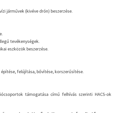
 vízi járművek (kivéve drón) beszerzése.
e.
jellegű tevékenységek.
ikai eszközök beszerzése.
pítése, felújítása, bővítése, korszerűsítése.
csoportok támogatása című felhívás szerinti HACS-ok 