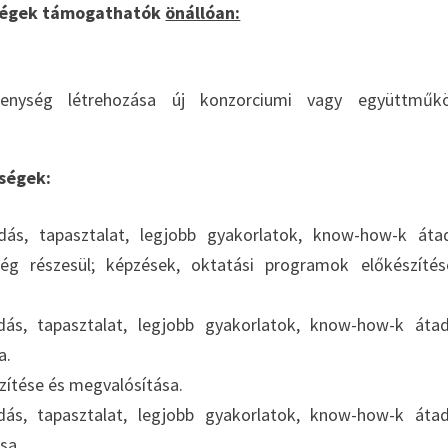
ységek támogathatók
önállóan:
enység létrehozása új konzorciumi vagy együttműkö
ségek:
ás, tapasztalat, legjobb gyakorlatok, know-how-k áta
ég részesül; képzések, oktatási programok előkészíté
ás, tapasztalat, legjobb gyakorlatok, know-how-k áta
a.
ítése és megvalósítása.
ás, tapasztalat, legjobb gyakorlatok, know-how-k áta
sa.