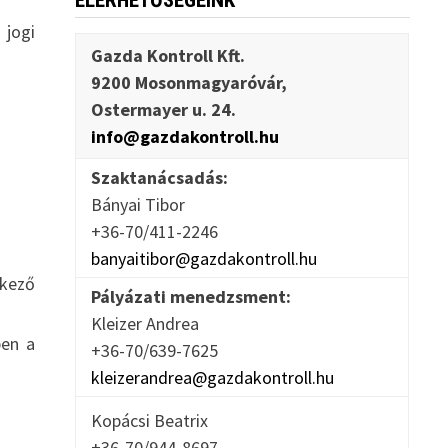
ELÉRHETŐSÉGEINK
 jogi
Gazda Kontroll Kft.
9200 Mosonmagyaróvár,
Ostermayer u. 24.
info@gazdakontroll.hu
Szaktanácsadás:
Bányai Tibor
+36-70/411-2246
banyaitibor@gazdakontroll.hu
lkező
Pályázati menedzsment:
Kleizer Andrea
ben a
+36-70/639-7625
kleizerandrea@gazdakontroll.hu
Kopácsi Beatrix
+36-70/944-8697