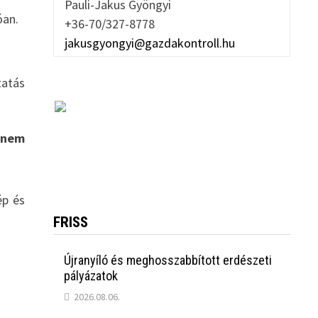
Pauli-Jakus Gyöngyi
óan.
+36-70/327-8778
jakusgyongyi@gazdakontroll.hu
tatás
 nem
ép és
FRISS
Újranyíló és meghosszabbított erdészeti
pályázatok
2026.08.06.