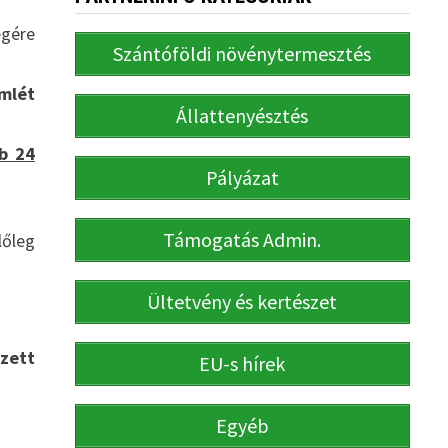
égére
Szántóföldi növénytermesztés
emlét
Állattenyésztés
bb 24
Pályázat
Támogatás Admin.
őleg
Ültetvény és kertészet
zett
EU-s hírek
Egyéb