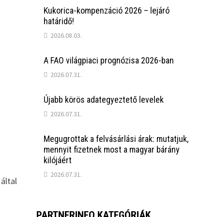
Kukorica-kompenzáció 2026 – lejáró
határidő!
2026.08.03.
A FAO világpiaci prognózisa 2026-ban
2026.07.31.
Újabb körös adategyeztető levelek
2026.07.31.
Megugrottak a felvásárlási árak: mutatjuk,
mennyit fizetnek most a magyar bárány
kilójáért
2026.07.31.
által
PARTNERINFO KATEGÓRIÁK