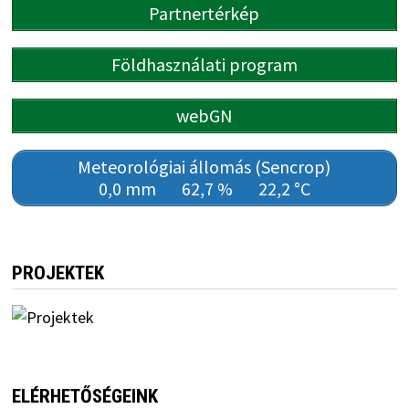
Partnertérkép
Földhasználati program
webGN
Meteorológiai állomás (Sencrop)
0,0 mm
62,7 %
22,2 °C
PROJEKTEK
ELÉRHETŐSÉGEINK