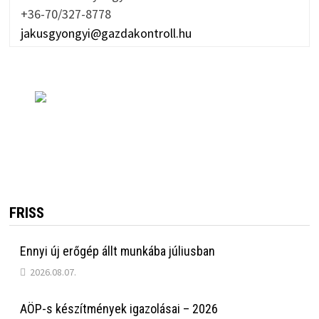
+36-70/327-8778
jakusgyongyi@gazdakontroll.hu
FRISS
Ennyi új erőgép állt munkába júliusban
2026.08.07.
AÖP-s készítmények igazolásai – 2026