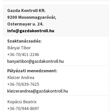
Gazda Kontroll Kft.
9200 Mosonmagyaróvár,
Ostermayer u. 24.
info@gazdakontroll.hu
Szaktanácsadás:
Bányai Tibor
+36-70/411-2246
banyaitibor@gazdakontroll.hu
Pályázati menedzsment:
Kleizer Andrea
+36-70/639-7625
kleizerandrea@gazdakontroll.hu
Kopácsi Beatrix
+36-70/944-8697