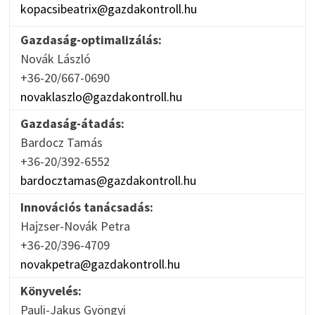
kopacsibeatrix@gazdakontroll.hu
Gazdaság-optimalizálás:
Novák László
+36-20/667-0690
novaklaszlo@gazdakontroll.hu
Gazdaság-átadás:
Bardocz Tamás
+36-20/392-6552
bardocztamas@gazdakontroll.hu
Innovációs tanácsadás:
Hajzser-Novák Petra
+36-20/396-4709
novakpetra@gazdakontroll.hu
Könyvelés:
Pauli-Jakus Gyöngyi