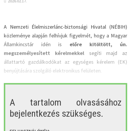
2026.02.17.
A Nemzeti Élelmiszerlánc-biztonsági Hivatal (NÉBIH)
közleménye alapján felhívjuk figyelmét, hogy a Magyar
Államkincstár idén is
előre kitöltött, ún.
megszemélyesített kérelmekkel
segíti majd az
állattartó gazdálkodókat az egységes kérelem (EK)
benyújtására szolgáló elektronikus felületen.
A tartalom olvasásához
bejelentkezés szükséges.