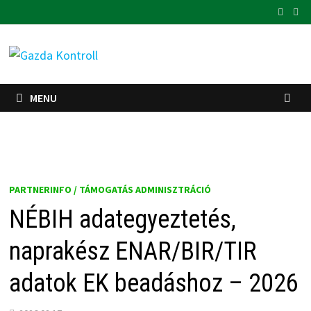
Skip
to
content
MENU
PARTNERINFO / TÁMOGATÁS ADMINISZTRÁCIÓ
NÉBIH adategyeztetés,
naprakész ENAR/BIR/TIR
adatok EK beadáshoz – 2026