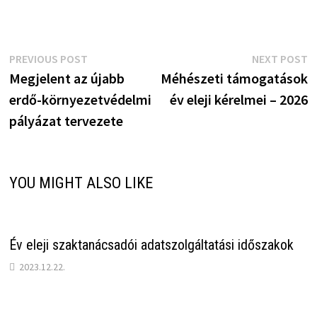
Bejegyzés
Previous
N
PREVIOUS POST
NEXT POST
post:
p
Megjelent az újabb
Méhészeti támogatások
navigáció
erdő-környezetvédelmi
év eleji kérelmei – 2026
pályázat tervezete
YOU MIGHT ALSO LIKE
Év eleji szaktanácsadói adatszolgáltatási időszakok
2023.12.22.