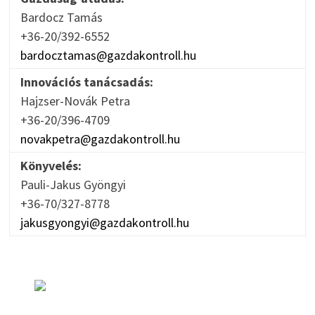
Bardocz Tamás
+36-20/392-6552
bardocztamas@gazdakontroll.hu
Innovációs tanácsadás:
Hajzser-Novák Petra
+36-20/396-4709
novakpetra@gazdakontroll.hu
Könyvelés:
Pauli-Jakus Gyöngyi
+36-70/327-8778
jakusgyongyi@gazdakontroll.hu