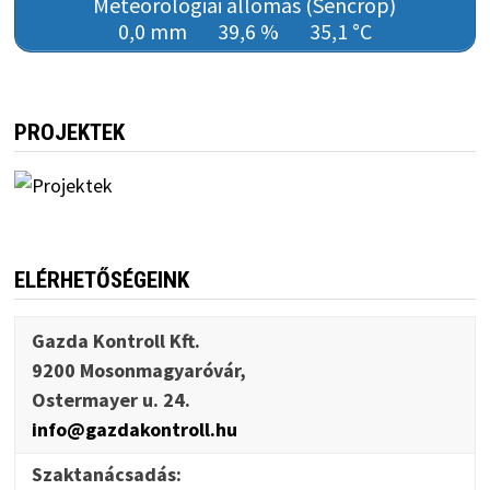
Meteorológiai állomás (Sencrop)
0,0 mm
39,6 %
35,1 °C
PROJEKTEK
ELÉRHETŐSÉGEINK
Gazda Kontroll Kft.
9200 Mosonmagyaróvár,
Ostermayer u. 24.
info@gazdakontroll.hu
Szaktanácsadás: