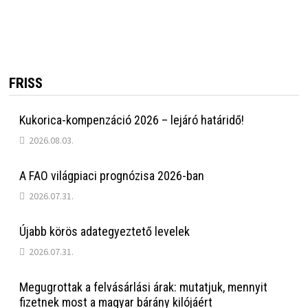
FRISS
Kukorica-kompenzáció 2026 – lejáró határidő!
2026.08.03.
A FAO világpiaci prognózisa 2026-ban
2026.07.31.
Újabb körös adategyeztető levelek
2026.07.31.
Megugrottak a felvásárlási árak: mutatjuk, mennyit
fizetnek most a magyar bárány kilójáért