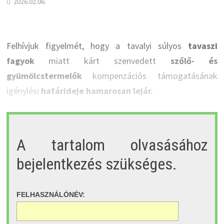
2026.02.06.
Felhívjuk figyelmét, hogy a tavalyi súlyos
tavaszi
fagyok
miatt kárt szenvedett
szőlő- és
gyümölcstermelők
kompenzációs támogatásának
igénylési
határideje hamarosan lejár.
A tartalom olvasásához
bejelentkezés szükséges.
FELHASZNÁLÓNÉV: