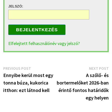
JELSZÓ:
BEJELENTKEZÉS
Elfelejtett felhasználónév vagy jelszó?
Bejegyzés
Previous
N
PREVIOUS POST
NEXT POST
post:
p
Ennyibe kerül most egy
A szőlő- és
navigáció
tonna búza, kukorica
bortermelőket 2026-ban
itthon: ezt látnod kell
érintő fontos határidők
egy helyen