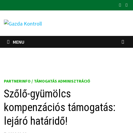
Skip
to
content
MENU
PARTNERINFO / TÁMOGATÁS ADMINISZTRÁCIÓ
Szőlő-gyümölcs
kompenzációs támogatás:
lejáró határidő!