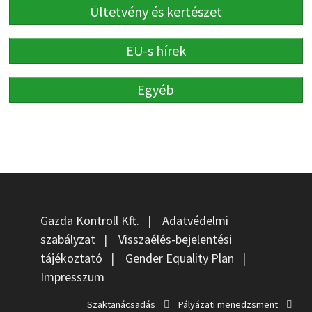
Ültetvény és kertészet
EU-s hírek
Egyéb
Gazda Kontroll Kft.
|
Adatvédelmi
szabályzat
|
Visszaélés-bejelentési
tájékoztató
|
Gender Equality Plan
|
Impresszum
Szaktanácsadás
Pályázati menedzsment