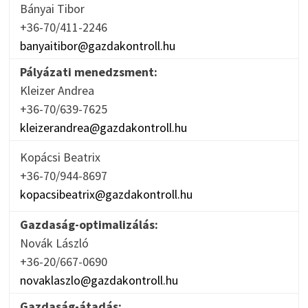
Bányai Tibor
+36-70/411-2246
banyaitibor@gazdakontroll.hu
Pályázati menedzsment:
Kleizer Andrea
+36-70/639-7625
kleizerandrea@gazdakontroll.hu
Kopácsi Beatrix
+36-70/944-8697
kopacsibeatrix@gazdakontroll.hu
Gazdaság-optimalizálás:
Novák László
+36-20/667-0690
novaklaszlo@gazdakontroll.hu
Gazdaság-átadás: